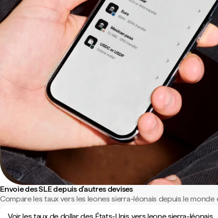
Envoie des SLE depuis d'autres devises
Compare les taux vers les leones sierra-léonais depuis le monde e
Voir les taux de dollar des États-Unis vers leone sierra-léonais