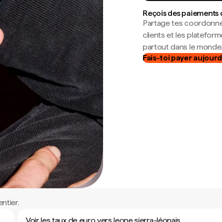
Reçois des paiements 
Partage tes coordonné
clients et les platefor
partout dans le monde
Fais-toi payer aujourd
ntier.
Voir les taux de euro vers leone sierra-léonais