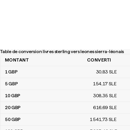
Table de conversion livres sterling vers leones sierra-léonais
MONTANT
CONVERTI
Table de conversion livres sterling vers leones sierra-léonais
1
GBP
30
,83
SLE
5
GBP
154
,17
SLE
10
GBP
308
,35
SLE
20
GBP
616
,69
SLE
50
GBP
1 541
,73
SLE