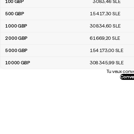
100
GBP
3 083
,46
SLE
500
GBP
15 417
,30
SLE
1 000
GBP
30 834
,60
SLE
2 000
GBP
61 669
,20
SLE
5 000
GBP
154 173
,00
SLE
10 000
GBP
308 345
,99
SLE
Tu veux conve
Conve