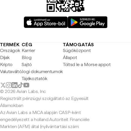
TERMÉK
CÉG
TÁMOGATÁS
Országok
Karrier
Súgóközpont
Díjak
Blog
Állapot
Kripto
Sajtó
Töltsd le a Morse appot
Valutaváltó
Jogi dokumentumok
Tájékoztatók
© 2026 Avian Labs, Inc
Regisztrált pénzügyi szolgáltató az Egyesült
Államokban
Az Avian Labs a MiCA alapján CASP-ként
engedélyezett a holland Autoriteit Financiële
Markten (AFM) által (nyilvántartási szám: