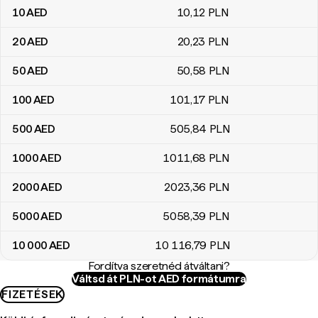
10
AED
10
,12
PLN
20
AED
20
,23
PLN
50
AED
50
,58
PLN
100
AED
101
,17
PLN
500
AED
505
,84
PLN
1000
AED
1011
,68
PLN
2000
AED
2023
,36
PLN
5000
AED
5058
,39
PLN
10 000
AED
10 116
,79
PLN
Fordítva szeretnéd átváltani?
Váltsd át PLN-ot AED formátumra
FIZETÉSEK