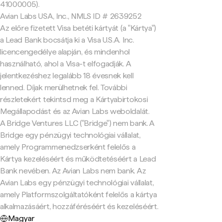
41000005).
Avian Labs USA, Inc., NMLS ID # 2639252
Az előre fizetett Visa betéti kártyát (a "Kártya")
a Lead Bank bocsátja ki a Visa U.S.A. Inc.
licencengedélye alapján, és mindenhol
használható, ahol a Visa-t elfogadják. A
jelentkezéshez legalább 18 évesnek kell
lenned. Díjak merülhetnek fel. További
részletekért tekintsd meg a Kártyabirtokosi
Megállapodást és az Avian Labs weboldalát.
A Bridge Ventures LLC ("Bridge") nem bank. A
Bridge egy pénzügyi technológiai vállalat,
amely Programmenedzserként felelős a
Kártya kezeléséért és működtetéséért a Lead
Bank nevében. Az Avian Labs nem bank. Az
Avian Labs egy pénzügyi technológiai vállalat,
amely Platformszolgáltatóként felelős a kártya
alkalmazásáért, hozzáféréséért és kezeléséért.
Magyar