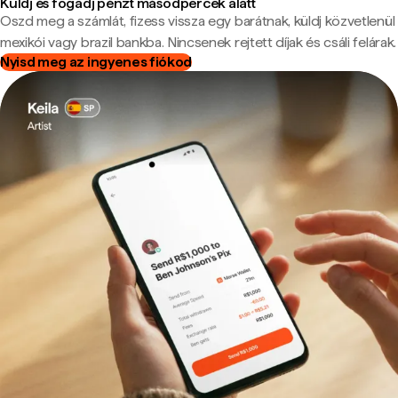
Küldj és fogadj pénzt másodpercek alatt
Oszd meg a számlát, fizess vissza egy barátnak, küldj közvetlenül
mexikói vagy brazil bankba. Nincsenek rejtett díjak és csáli felárak.
Nyisd meg az ingyenes fiókod