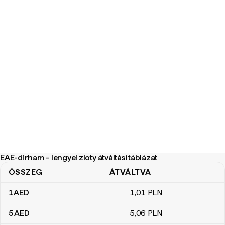
EAE-dirham – lengyel zloty átváltási táblázat
ÖSSZEG
ÁTVÁLTVA
EAE-dirham – lengyel zloty átváltási táblázat
1
AED
1
,01
PLN
5
AED
5
,06
PLN