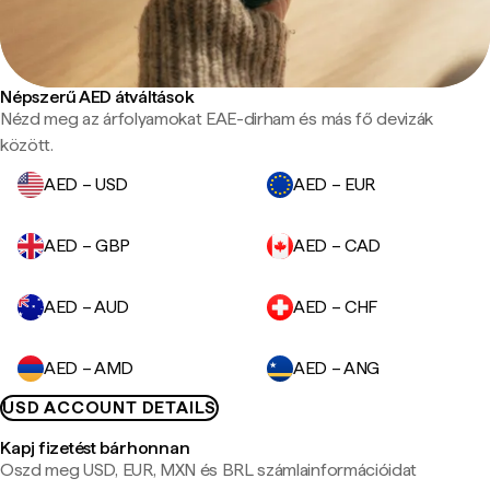
Népszerű AED átváltások
Nézd meg az árfolyamokat EAE-dirham és más fő devizák
között.
AED – USD
AED – EUR
AED – GBP
AED – CAD
AED – AUD
AED – CHF
AED – AMD
AED – ANG
USD ACCOUNT DETAILS
Kapj fizetést bárhonnan
Oszd meg USD, EUR, MXN és BRL számlainformációidat