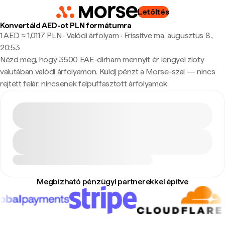
Letöltés
Konvertáld AED-ot PLN formátumra
1 AED ≈ 1,0117 PLN · Valódi árfolyam
·
Frissítve ma, augusztus 8.,
20:53
Nézd meg, hogy 3500 EAE-dirham mennyit ér lengyel zloty
valutában valódi árfolyamon. Küldj pénzt a Morse-szal — nincs
rejtett felár, nincsenek felpuffasztott árfolyamok.
Megbízható pénzügyi partnerekkel építve