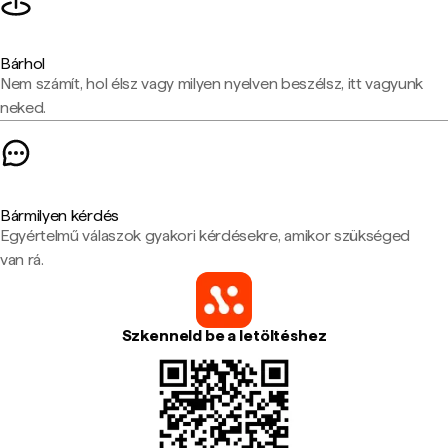
Bárhol
Nem számít, hol élsz vagy milyen nyelven beszélsz, itt vagyunk
neked.
Bármilyen kérdés
Egyértelmű válaszok gyakori kérdésekre, amikor szükséged
van rá.
Szkenneld be a letöltéshez