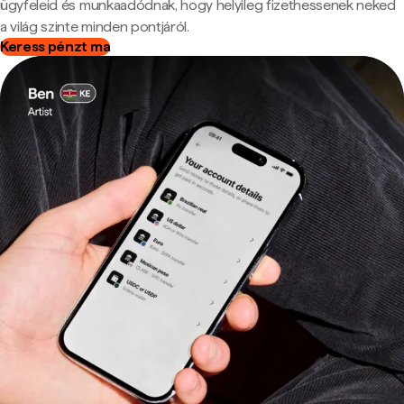
ügyfeleid és munkaadódnak, hogy helyileg fizethessenek neked
a világ szinte minden pontjáról.
Keress pénzt ma