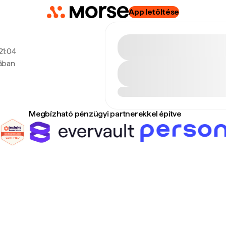
App letöltése
 21:04
tában
Megbízható pénzügyi partnerekkel építve