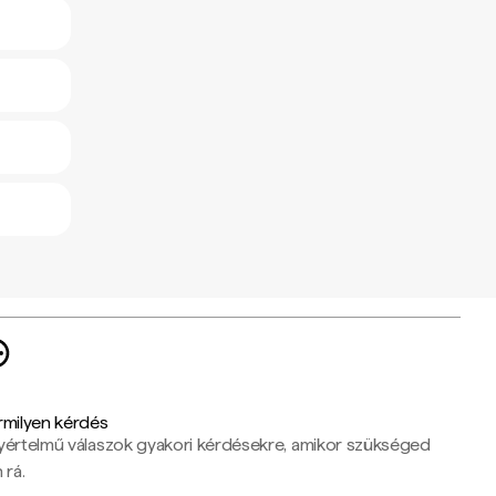
rmilyen kérdés
yértelmű válaszok gyakori kérdésekre, amikor szükséged
 rá.