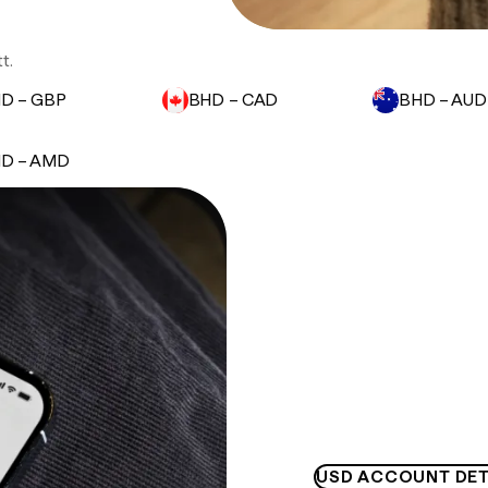
t.
D – GBP
BHD – CAD
BHD – AUD
D – AMD
USD ACCOUNT DET