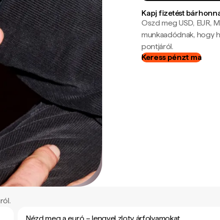
Kapj fizetést bárhonn
Oszd meg USD, EUR, MX
munkaadódnak, hogy hel
pontjáról.
Keress pénzt ma
ról.
Nézd meg a euró – lengyel zloty árfolyamokat