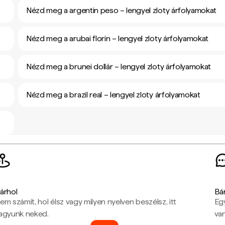
Nézd meg a argentin peso – lengyel zloty árfolyamokat
Nézd meg a arubai florin – lengyel zloty árfolyamokat
Nézd meg a brunei dollár – lengyel zloty árfolyamokat
Nézd meg a brazil real – lengyel zloty árfolyamokat
árhol
Bá
em számít, hol élsz vagy milyen nyelven beszélsz, itt
Eg
agyunk neked.
van