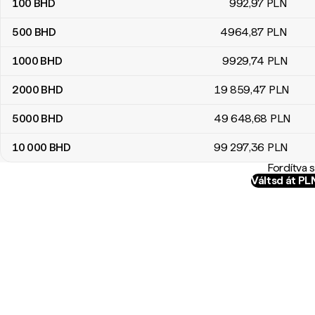
100
BHD
992
,97
PLN
500
BHD
4964
,87
PLN
1000
BHD
9929
,74
PLN
2000
BHD
19 859
,47
PLN
5000
BHD
49 648
,68
PLN
10 000
BHD
99 297
,36
PLN
Fordítva 
Váltsd át P