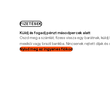
FIZETÉSEK
Küldj és fogadj pénzt másodpercek alatt
Oszd meg a számlát, fizess vissza egy barátnak, küldj
mexikói vagy brazil bankba. Nincsenek rejtett díjak és c
Nyisd meg az ingyenes fiókod