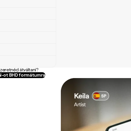
szeretnéd átváltani?
LN-ot BHD formátumra