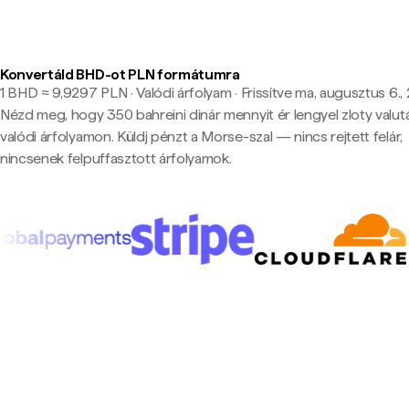
Konvertáld BHD-ot PLN formátumra
1 BHD ≈ 9,9297 PLN · Valódi árfolyam
·
Frissítve ma, augusztus 6.,
Nézd meg, hogy 350 bahreini dinár mennyit ér lengyel zloty valu
valódi árfolyamon. Küldj pénzt a Morse-szal — nincs rejtett felár,
nincsenek felpuffasztott árfolyamok.