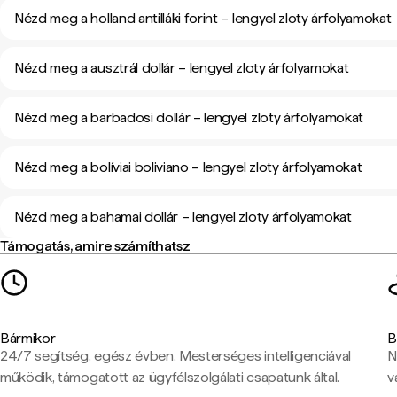
Nézd meg a holland antilláki forint – lengyel zloty árfolyamokat
Nézd meg a ausztrál dollár – lengyel zloty árfolyamokat
Nézd meg a barbadosi dollár – lengyel zloty árfolyamokat
Nézd meg a bolíviai boliviano – lengyel zloty árfolyamokat
Nézd meg a bahamai dollár – lengyel zloty árfolyamokat
Támogatás, amire számíthatsz
Bármikor
B
24/7 segítség, egész évben. Mesterséges intelligenciával
N
működik, támogatott az ügyfélszolgálati csapatunk által.
v