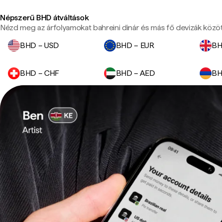
Népszerű BHD átváltások
Nézd meg az árfolyamokat bahreini dinár és más fő devizák közöt
BHD – USD
BHD – EUR
BH
BHD – CHF
BHD – AED
BH