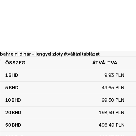
bahreini dinár – lengyel zloty átváltási táblázat
ÖSSZEG
ÁTVÁLTVA
bahreini dinár – lengyel zloty átváltási táblázat
1
BHD
9
,93
PLN
5
BHD
49
,65
PLN
10
BHD
99
,30
PLN
20
BHD
198
,59
PLN
50
BHD
496
,49
PLN