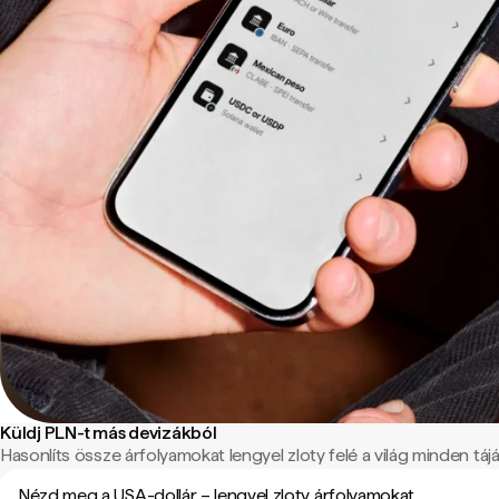
Küldj PLN-t más devizákból
Hasonlíts össze árfolyamokat lengyel zloty felé a világ minden tájá
Nézd meg a USA-dollár – lengyel zloty árfolyamokat