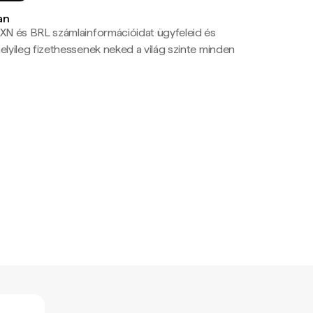
an
N és BRL számlainformációidat ügyfeleid és
yileg fizethessenek neked a világ szinte minden