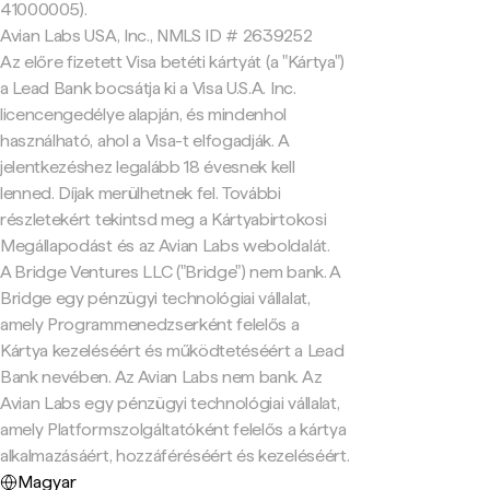
41000005).
Avian Labs USA, Inc., NMLS ID # 2639252
Az előre fizetett Visa betéti kártyát (a "Kártya")
a Lead Bank bocsátja ki a Visa U.S.A. Inc.
licencengedélye alapján, és mindenhol
használható, ahol a Visa-t elfogadják. A
jelentkezéshez legalább 18 évesnek kell
lenned. Díjak merülhetnek fel. További
részletekért tekintsd meg a Kártyabirtokosi
Megállapodást és az Avian Labs weboldalát.
A Bridge Ventures LLC ("Bridge") nem bank. A
Bridge egy pénzügyi technológiai vállalat,
amely Programmenedzserként felelős a
Kártya kezeléséért és működtetéséért a Lead
Bank nevében. Az Avian Labs nem bank. Az
Avian Labs egy pénzügyi technológiai vállalat,
amely Platformszolgáltatóként felelős a kártya
alkalmazásáért, hozzáféréséért és kezeléséért.
Magyar