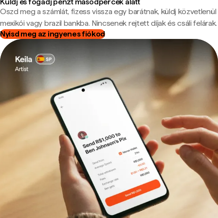
Küldj és fogadj pénzt másodpercek alatt
Oszd meg a számlát, fizess vissza egy barátnak, küldj közvetlenül
mexikói vagy brazil bankba. Nincsenek rejtett díjak és csáli felárak.
Nyisd meg az ingyenes fiókod