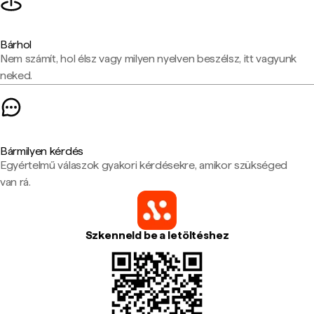
Bárhol
Nem számít, hol élsz vagy milyen nyelven beszélsz, itt vagyunk
neked.
Bármilyen kérdés
Egyértelmű válaszok gyakori kérdésekre, amikor szükséged
van rá.
Szkenneld be a letöltéshez