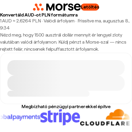
Letöltés
Konvertáld AUD-ot PLN formátumra
1 AUD ≈ 2,6264 PLN · Valódi árfolyam
·
Frissítve ma, augusztus 8.,
9:34
Nézd meg, hogy 1500 ausztrál dollár mennyit ér lengyel zloty
valutában valódi árfolyamon. Küldj pénzt a Morse-szal — nincs
rejtett felár, nincsenek felpuffasztott árfolyamok.
Megbízható pénzügyi partnerekkel építve