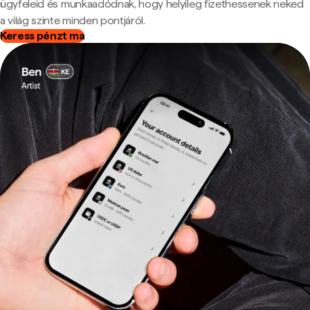
ügyfeleid és munkaadódnak, hogy helyileg fizethessenek neked
a világ szinte minden pontjáról.
Keress pénzt ma