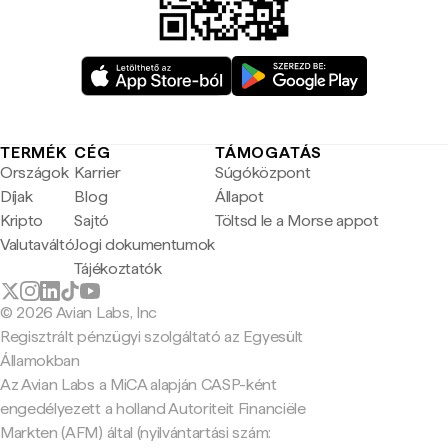
TERMÉK
CÉG
TÁMOGATÁS
Országok
Karrier
Súgóközpont
Díjak
Blog
Állapot
Kripto
Sajtó
Töltsd le a Morse appot
Valutaváltó
Jogi dokumentumok
Tájékoztatók
© 2026 Avian Labs, Inc
Regisztrált pénzügyi szolgáltató az Egyesült
Államokban
Az Avian Labs a MiCA alapján CASP-ként
engedélyezett a holland Autoriteit Financiële
Markten (AFM) által (nyilvántartási szám: