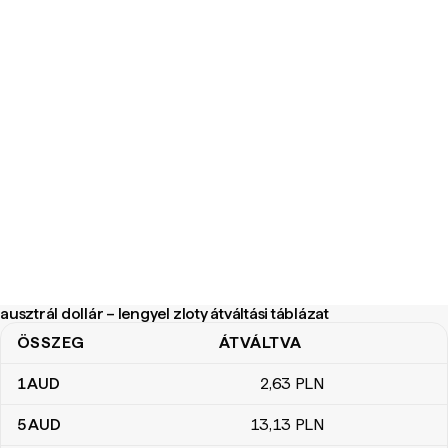
ausztrál dollár – lengyel zloty átváltási táblázat
ÖSSZEG
ÁTVÁLTVA
ausztrál dollár – lengyel zloty átváltási táblázat
1
AUD
2
,63
PLN
5
AUD
13
,13
PLN