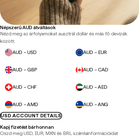
Népszerű AUD átváltások
Nézd meg az árfolyamokat ausztrál dollár és más fő devizák
között.
AUD – USD
AUD – EUR
AUD – GBP
AUD – CAD
AUD – CHF
AUD – AED
AUD – AMD
AUD – ANG
USD ACCOUNT DETAILS
Kapj fizetést bárhonnan
Oszd meg USD, EUR, MXN és BRL számlainformációidat