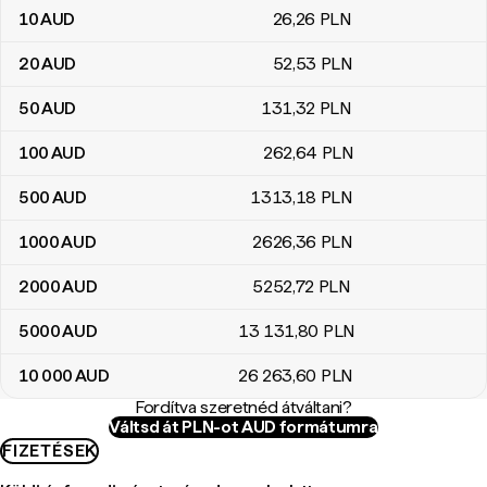
10
AUD
26
,26
PLN
20
AUD
52
,53
PLN
50
AUD
131
,32
PLN
100
AUD
262
,64
PLN
500
AUD
1313
,18
PLN
1000
AUD
2626
,36
PLN
2000
AUD
5252
,72
PLN
5000
AUD
13 131
,80
PLN
10 000
AUD
26 263
,60
PLN
Fordítva szeretnéd átváltani?
Váltsd át PLN-ot AUD formátumra
FIZETÉSEK