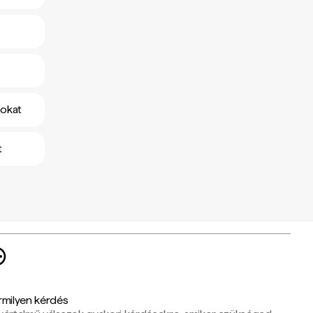
mokat
t
rmilyen kérdés