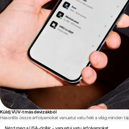
Küldj VUV-t más devizákból
Hasonlíts össze árfolyamokat vanuatui vatu felé a világ minden tájá
Nézd meg a USA-dollár – vanuatui vatu árfolyamokat