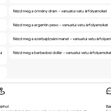
Nézd meg a örmény dram – vanuatui vatu árfolyamokat
Nézd meg a argentin peso – vanuatui vatu árfolyamokat
Nézd meg a azerbajdzsáni manat – vanuatui vatu árfolya
ui
Nézd meg a barbadosi dollár – vanuatui vatu árfolyamoka
árhol
Bá