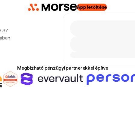
App letöltése
 6:37
tában
Megbízható pénzügyi partnerekkel építve