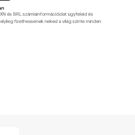
an
N és BRL számlainformációidat ügyfeleid és
yileg fizethessenek neked a világ szinte minden