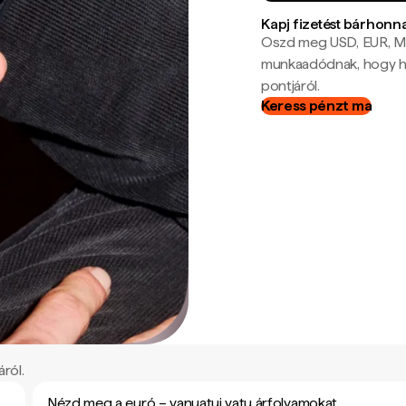
Kapj fizetést bárhonn
Oszd meg USD, EUR, MX
munkaadódnak, hogy hel
pontjáról.
Keress pénzt ma
ról.
Nézd meg a euró – vanuatui vatu árfolyamokat