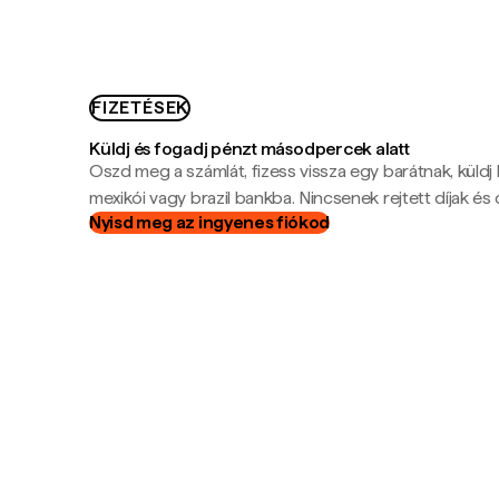
FIZETÉSEK
Küldj és fogadj pénzt másodpercek alatt
Oszd meg a számlát, fizess vissza egy barátnak, küldj
mexikói vagy brazil bankba. Nincsenek rejtett díjak és c
Nyisd meg az ingyenes fiókod