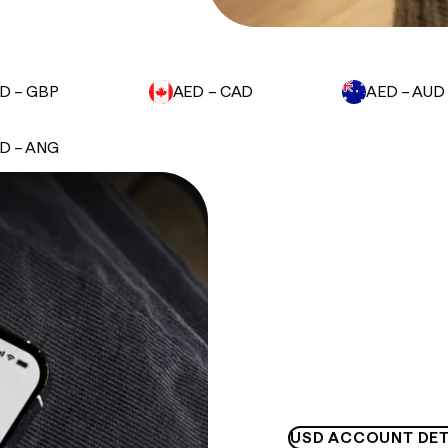
.
D – GBP
AED – CAD
AED – AUD
D – ANG
USD ACCOUNT DET