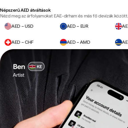
Népszerű AED átváltások
Nézd meg az árfolyamokat EAE-dirham és más fő devizák között
AED – USD
AED – EUR
AE
AED – CHF
AED – AMD
AE