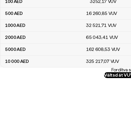
100
AED
3252
,17
VUV
500
AED
16 260
,85
VUV
1000
AED
32 521
,71
VUV
2000
AED
65 043
,41
VUV
5000
AED
162 608
,53
VUV
10 000
AED
325 217
,07
VUV
Fordítva 
Váltsd át V