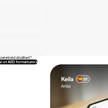
szeretnéd átváltani?
UV-ot AED formátumra