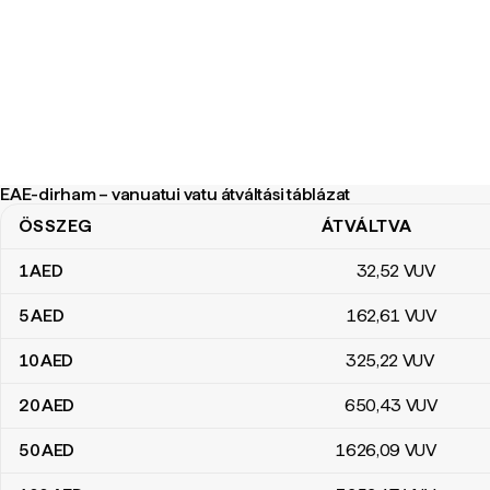
EAE-dirham – vanuatui vatu átváltási táblázat
ÖSSZEG
ÁTVÁLTVA
EAE-dirham – vanuatui vatu átváltási táblázat
1
AED
32
,52
VUV
5
AED
162
,61
VUV
10
AED
325
,22
VUV
20
AED
650
,43
VUV
50
AED
1626
,09
VUV