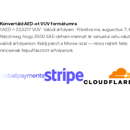
Konvertáld AED-ot VUV formátumra
1 AED ≈ 32,5217 VUV · Valódi árfolyam
·
Frissítve ma, augusztus 7.,
Nézd meg, hogy 3500 EAE-dirham mennyit ér vanuatui vatu valu
valódi árfolyamon. Küldj pénzt a Morse-szal — nincs rejtett felár,
nincsenek felpuffasztott árfolyamok.