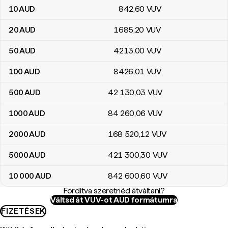
10
AUD
842
,60
VUV
20
AUD
1685
,20
VUV
50
AUD
4213
,00
VUV
100
AUD
8426
,01
VUV
500
AUD
42 130
,03
VUV
1000
AUD
84 260
,06
VUV
2000
AUD
168 520
,12
VUV
5000
AUD
421 300
,30
VUV
10 000
AUD
842 600
,60
VUV
Fordítva szeretnéd átváltani?
Váltsd át VUV-ot AUD formátumra
FIZETÉSEK