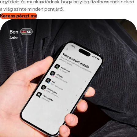
ügyfeleid és munkaadódnak, hogy helyileg fizethessenek neked
a világ szinte minden pontjáról.
Keress pénzt ma