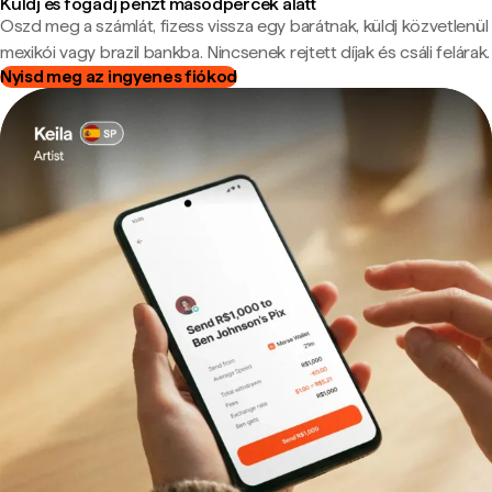
Küldj és fogadj pénzt másodpercek alatt
Oszd meg a számlát, fizess vissza egy barátnak, küldj közvetlenül
mexikói vagy brazil bankba. Nincsenek rejtett díjak és csáli felárak.
Nyisd meg az ingyenes fiókod