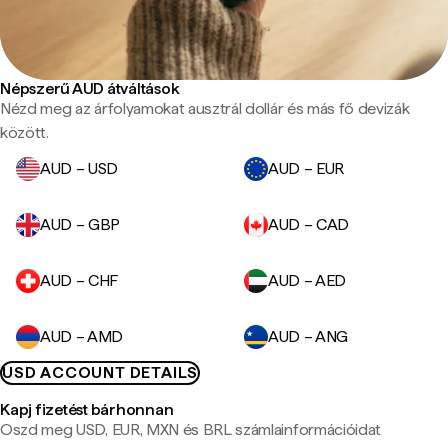
Népszerű AUD átváltások
Nézd meg az árfolyamokat ausztrál dollár és más fő devizák
között.
AUD – USD
AUD – EUR
AUD – GBP
AUD – CAD
AUD – CHF
AUD – AED
AUD – AMD
AUD – ANG
USD ACCOUNT DETAILS
Kapj fizetést bárhonnan
Oszd meg USD, EUR, MXN és BRL számlainformációidat