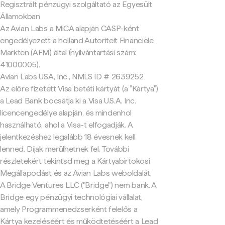
Regisztrált pénzügyi szolgáltató az Egyesült
Államokban
Az Avian Labs a MiCA alapján CASP-ként
engedélyezett a holland Autoriteit Financiële
Markten (AFM) által (nyilvántartási szám:
41000005).
Avian Labs USA, Inc., NMLS ID # 2639252
Az előre fizetett Visa betéti kártyát (a "Kártya")
a Lead Bank bocsátja ki a Visa U.S.A. Inc.
licencengedélye alapján, és mindenhol
használható, ahol a Visa-t elfogadják. A
jelentkezéshez legalább 18 évesnek kell
lenned. Díjak merülhetnek fel. További
részletekért tekintsd meg a Kártyabirtokosi
Megállapodást és az Avian Labs weboldalát.
A Bridge Ventures LLC ("Bridge") nem bank. A
Bridge egy pénzügyi technológiai vállalat,
amely Programmenedzserként felelős a
Kártya kezeléséért és működtetéséért a Lead