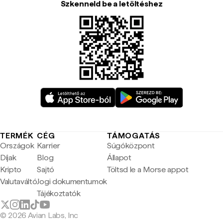
Szkenneld be a letöltéshez
TERMÉK
CÉG
TÁMOGATÁS
Országok
Karrier
Súgóközpont
Díjak
Blog
Állapot
Kripto
Sajtó
Töltsd le a Morse appot
Valutaváltó
Jogi dokumentumok
Tájékoztatók
© 2026 Avian Labs, Inc