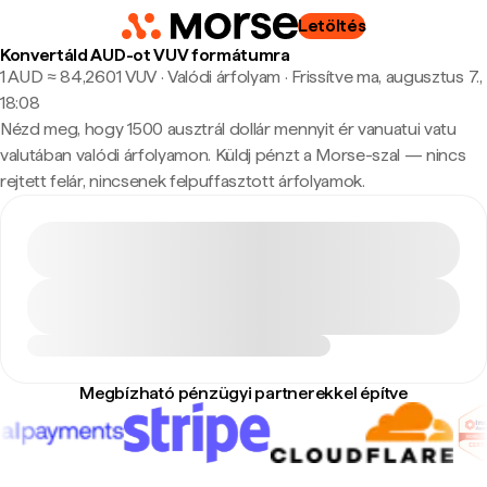
Letöltés
Konvertáld AUD-ot VUV formátumra
1 AUD ≈ 84,2601 VUV · Valódi árfolyam
·
Frissítve ma, augusztus 7.,
18:08
Nézd meg, hogy 1500 ausztrál dollár mennyit ér vanuatui vatu
valutában valódi árfolyamon. Küldj pénzt a Morse-szal — nincs
rejtett felár, nincsenek felpuffasztott árfolyamok.
Megbízható pénzügyi partnerekkel építve