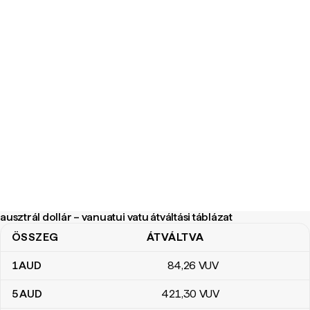
ausztrál dollár – vanuatui vatu átváltási táblázat
ÖSSZEG
ÁTVÁLTVA
ausztrál dollár – vanuatui vatu átváltási táblázat
1
AUD
84
,26
VUV
5
AUD
421
,30
VUV