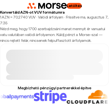
Letöltés
Konvertáld AZN-ot VUV formátumra
1 AZN ≈ 70,2740 VUV · Valódi árfolyam
·
Frissítve ma, augusztus 7.,
7:35
Nézd meg, hogy 1700 azerbajdzsáni manat mennyit ér vanuatui
vatu valutában valódi árfolyamon. Küldj pénzt a Morse-szal —
nincs rejtett felár, nincsenek felpuffasztott árfolyamok.
Megbízható pénzügyi partnerekkel építve