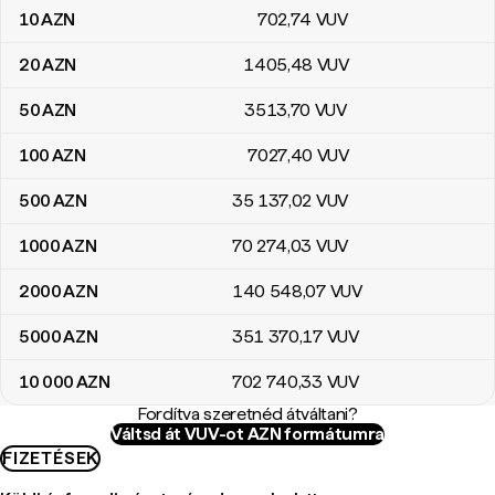
10
AZN
702
,74
VUV
20
AZN
1405
,48
VUV
50
AZN
3513
,70
VUV
100
AZN
7027
,40
VUV
500
AZN
35 137
,02
VUV
1000
AZN
70 274
,03
VUV
2000
AZN
140 548
,07
VUV
5000
AZN
351 370
,17
VUV
10 000
AZN
702 740
,33
VUV
Fordítva szeretnéd átváltani?
Váltsd át VUV-ot AZN formátumra
FIZETÉSEK