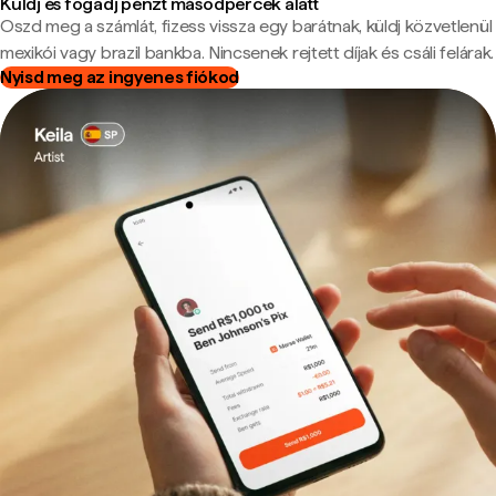
Küldj és fogadj pénzt másodpercek alatt
Oszd meg a számlát, fizess vissza egy barátnak, küldj közvetlenül
mexikói vagy brazil bankba. Nincsenek rejtett díjak és csáli felárak.
Nyisd meg az ingyenes fiókod