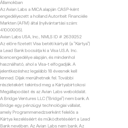
Államokban
Az Avian Labs a MiCA alapján CASP-ként
engedélyezett a holland Autoriteit Financiële
Markten (AFM) által (nyilvántartási szám:
41000005).
Avian Labs USA, Inc., NMLS ID # 2639252
Az előre fizetett Visa betéti kártyát (a "Kártya")
a Lead Bank bocsátja ki a Visa U.S.A. Inc.
licencengedélye alapján, és mindenhol
használható, ahol a Visa-t elfogadják. A
jelentkezéshez legalább 18 évesnek kell
lenned. Díjak merülhetnek fel. További
részletekért tekintsd meg a Kártyabirtokosi
Megállapodást és az Avian Labs weboldalát.
A Bridge Ventures LLC ("Bridge") nem bank. A
Bridge egy pénzügyi technológiai vállalat,
amely Programmenedzserként felelős a
Kártya kezeléséért és működtetéséért a Lead
Bank nevében. Az Avian Labs nem bank. Az