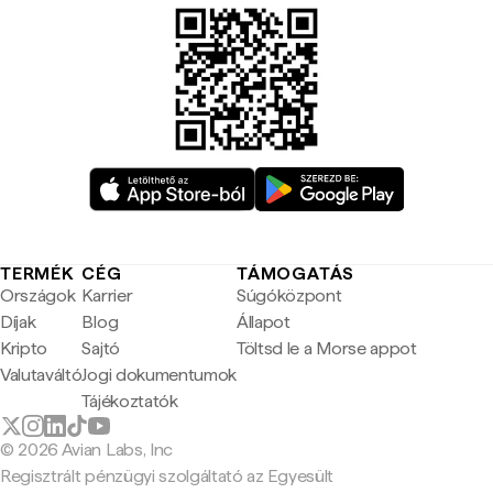
TERMÉK
CÉG
TÁMOGATÁS
Országok
Karrier
Súgóközpont
Díjak
Blog
Állapot
Kripto
Sajtó
Töltsd le a Morse appot
Valutaváltó
Jogi dokumentumok
Tájékoztatók
© 2026 Avian Labs, Inc
Regisztrált pénzügyi szolgáltató az Egyesült