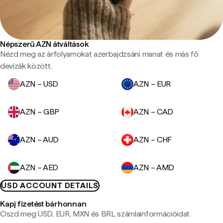
Népszerű AZN átváltások
Nézd meg az árfolyamokat azerbajdzsáni manat és más fő
devizák között.
AZN – USD
AZN – EUR
AZN – GBP
AZN – CAD
AZN – AUD
AZN – CHF
AZN – AED
AZN – AMD
USD ACCOUNT DETAILS
Kapj fizetést bárhonnan
Oszd meg USD, EUR, MXN és BRL számlainformációidat