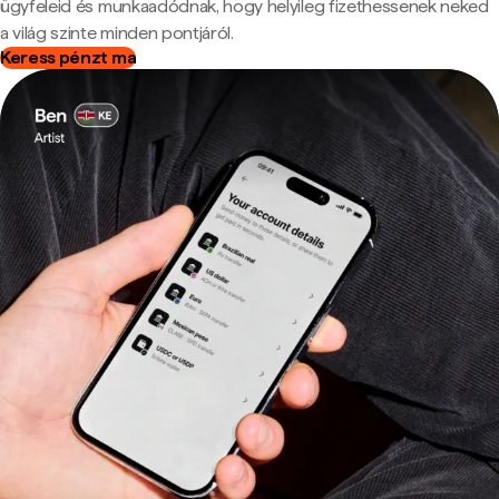
ügyfeleid és munkaadódnak, hogy helyileg fizethessenek neked
a világ szinte minden pontjáról.
Keress pénzt ma