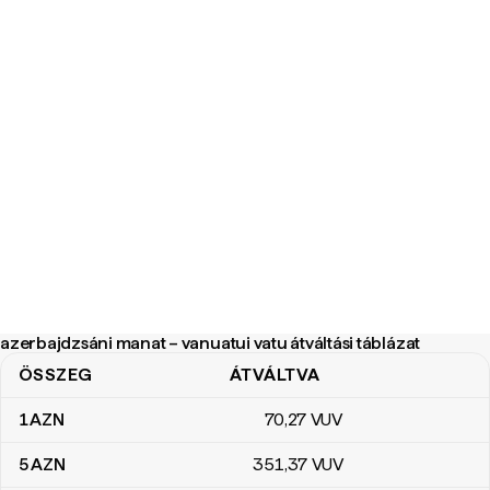
azerbajdzsáni manat – vanuatui vatu átváltási táblázat
ÖSSZEG
ÁTVÁLTVA
azerbajdzsáni manat – vanuatui vatu átváltási táblázat
1
AZN
70
,27
VUV
5
AZN
351
,37
VUV