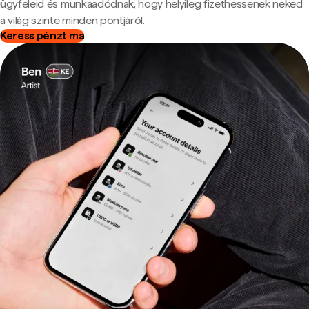
ügyfeleid és munkaadódnak, hogy helyileg fizethessenek neked
a világ szinte minden pontjáról.
Keress pénzt ma