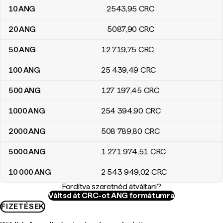
10
ANG
2543
,95
CRC
20
ANG
5087
,90
CRC
50
ANG
12 719
,75
CRC
100
ANG
25 439
,49
CRC
500
ANG
127 197
,45
CRC
1000
ANG
254 394
,90
CRC
2000
ANG
508 789
,80
CRC
5000
ANG
1 271 974
,51
CRC
10 000
ANG
2 543 949
,02
CRC
Fordítva szeretnéd átváltani?
Váltsd át CRC-ot ANG formátumra
FIZETÉSEK