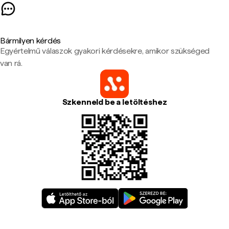
Bármilyen kérdés
Egyértelmű válaszok gyakori kérdésekre, amikor szükséged
van rá.
Szkenneld be a letöltéshez