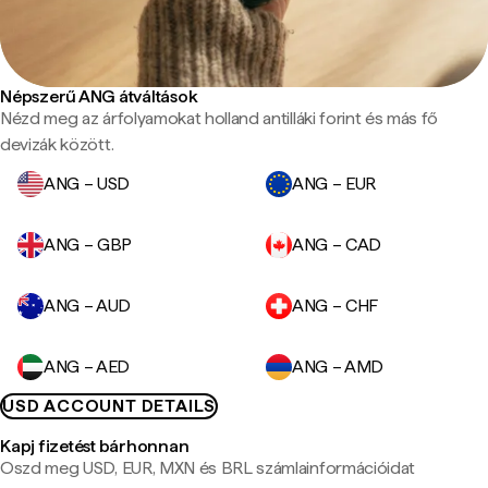
Népszerű ANG átváltások
Nézd meg az árfolyamokat holland antilláki forint és más fő
devizák között.
ANG – USD
ANG – EUR
ANG – GBP
ANG – CAD
ANG – AUD
ANG – CHF
ANG – AED
ANG – AMD
USD ACCOUNT DETAILS
Kapj fizetést bárhonnan
Oszd meg USD, EUR, MXN és BRL számlainformációidat