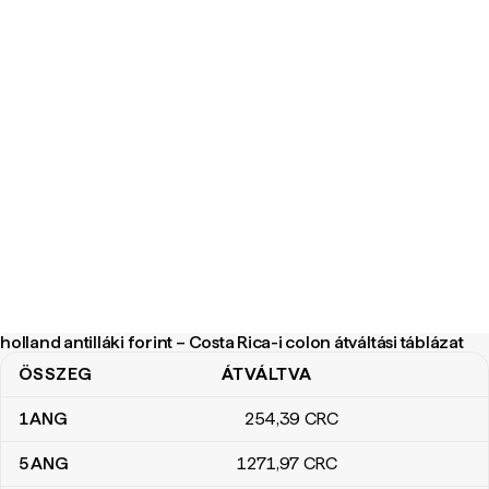
holland antilláki forint – Costa Rica-i colon átváltási táblázat
ÖSSZEG
ÁTVÁLTVA
holland antilláki forint – Costa Rica-i colon átváltási táblázat
1
ANG
254
,39
CRC
5
ANG
1271
,97
CRC