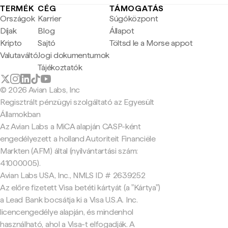
TERMÉK
CÉG
TÁMOGATÁS
Országok
Karrier
Súgóközpont
Díjak
Blog
Állapot
Kripto
Sajtó
Töltsd le a Morse appot
Valutaváltó
Jogi dokumentumok
Tájékoztatók
© 2026 Avian Labs, Inc
Regisztrált pénzügyi szolgáltató az Egyesült
Államokban
Az Avian Labs a MiCA alapján CASP-ként
engedélyezett a holland Autoriteit Financiële
Markten (AFM) által (nyilvántartási szám:
41000005).
Avian Labs USA, Inc., NMLS ID # 2639252
Az előre fizetett Visa betéti kártyát (a "Kártya")
a Lead Bank bocsátja ki a Visa U.S.A. Inc.
licencengedélye alapján, és mindenhol
használható, ahol a Visa-t elfogadják. A