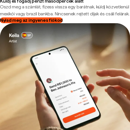
Küldj és fogadj pénzt másodpercek alatt
Oszd meg a számlát, fizess vissza egy barátnak, küldj közvetlenül
mexikói vagy brazil bankba. Nincsenek rejtett díjak és csáli felárak.
Nyisd meg az ingyenes fiókod