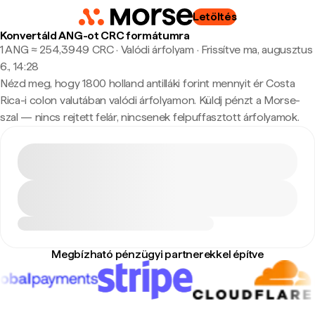
Letöltés
Konvertáld ANG-ot CRC formátumra
1 ANG ≈ 254,3949 CRC · Valódi árfolyam
·
Frissítve ma, augusztus
6., 14:28
Nézd meg, hogy 1800 holland antilláki forint mennyit ér Costa
Rica-i colon valutában valódi árfolyamon. Küldj pénzt a Morse-
szal — nincs rejtett felár, nincsenek felpuffasztott árfolyamok.
Megbízható pénzügyi partnerekkel építve