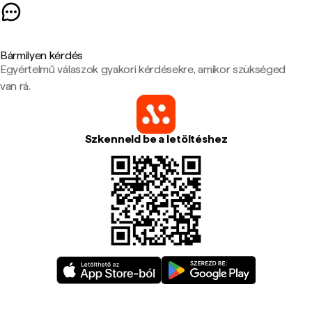
Bármilyen kérdés
Egyértelmű válaszok gyakori kérdésekre, amikor szükséged
van rá.
Szkenneld be a letöltéshez