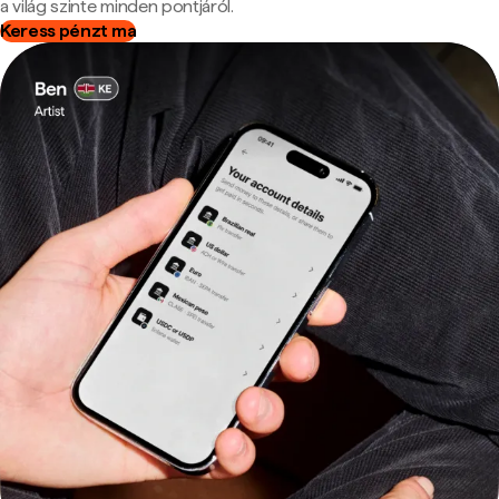
a világ szinte minden pontjáról.
Keress pénzt ma