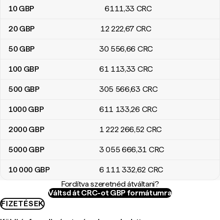
10
GBP
6111
,33
CRC
20
GBP
12 222
,67
CRC
50
GBP
30 556
,66
CRC
100
GBP
61 113
,33
CRC
500
GBP
305 566
,63
CRC
1000
GBP
611 133
,26
CRC
2000
GBP
1 222 266
,52
CRC
5000
GBP
3 055 666
,31
CRC
10 000
GBP
6 111 332
,62
CRC
Fordítva szeretnéd átváltani?
Váltsd át CRC-ot GBP formátumra
FIZETÉSEK