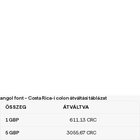
angol font – Costa Rica-i colon átváltási táblázat
ÖSSZEG
ÁTVÁLTVA
angol font – Costa Rica-i colon átváltási táblázat
1
GBP
611
,13
CRC
5
GBP
3055
,67
CRC