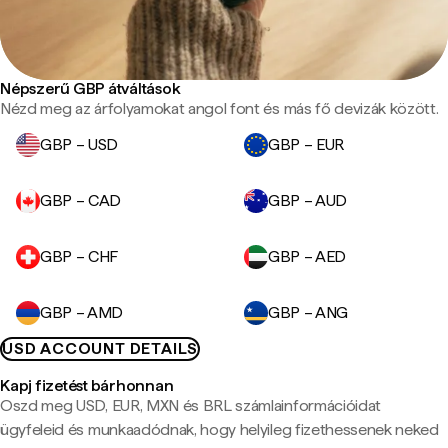
Népszerű GBP átváltások
Nézd meg az árfolyamokat angol font és más fő devizák között.
GBP – USD
GBP – EUR
GBP – CAD
GBP – AUD
GBP – CHF
GBP – AED
GBP – AMD
GBP – ANG
USD ACCOUNT DETAILS
Kapj fizetést bárhonnan
Oszd meg USD, EUR, MXN és BRL számlainformációidat
ügyfeleid és munkaadódnak, hogy helyileg fizethessenek neked