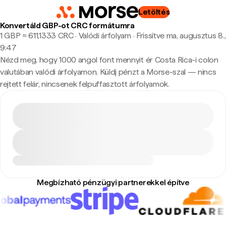
Letöltés
Konvertáld GBP-ot CRC formátumra
1 GBP ≈ 611,1333 CRC · Valódi árfolyam
·
Frissítve ma, augusztus 8.,
9:47
Nézd meg, hogy 1000 angol font mennyit ér Costa Rica-i colon
valutában valódi árfolyamon. Küldj pénzt a Morse-szal — nincs
rejtett felár, nincsenek felpuffasztott árfolyamok.
Megbízható pénzügyi partnerekkel építve