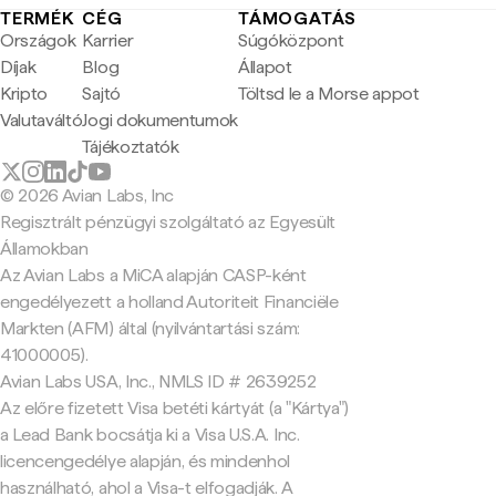
TERMÉK
CÉG
TÁMOGATÁS
Országok
Karrier
Súgóközpont
Díjak
Blog
Állapot
Kripto
Sajtó
Töltsd le a Morse appot
Valutaváltó
Jogi dokumentumok
Tájékoztatók
© 2026 Avian Labs, Inc
Regisztrált pénzügyi szolgáltató az Egyesült
Államokban
Az Avian Labs a MiCA alapján CASP-ként
engedélyezett a holland Autoriteit Financiële
Markten (AFM) által (nyilvántartási szám:
41000005).
Avian Labs USA, Inc., NMLS ID # 2639252
Az előre fizetett Visa betéti kártyát (a "Kártya")
a Lead Bank bocsátja ki a Visa U.S.A. Inc.
licencengedélye alapján, és mindenhol
használható, ahol a Visa-t elfogadják. A