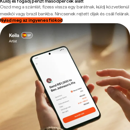
Küldj és fogadj pénzt másodpercek alatt
Oszd meg a számlát, fizess vissza egy barátnak, küldj közvetlenül
mexikói vagy brazil bankba. Nincsenek rejtett díjak és csáli felárak.
Nyisd meg az ingyenes fiókod