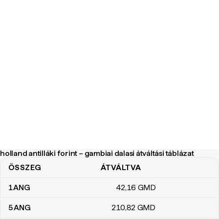
holland antilláki forint – gambiai dalasi átváltási táblázat
ÖSSZEG
ÁTVÁLTVA
holland antilláki forint – gambiai dalasi átváltási táblázat
1
ANG
42
,16
GMD
5
ANG
210
,82
GMD