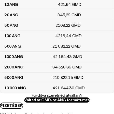
10
ANG
421
,64
GMD
20
ANG
843
,29
GMD
50
ANG
2108
,22
GMD
100
ANG
4216
,44
GMD
500
ANG
21 082
,22
GMD
1000
ANG
42 164
,43
GMD
2000
ANG
84 328
,86
GMD
5000
ANG
210 822
,15
GMD
10 000
ANG
421 644
,30
GMD
Fordítva szeretnéd átváltani?
Váltsd át GMD-ot ANG formátumra
FIZETÉSEK