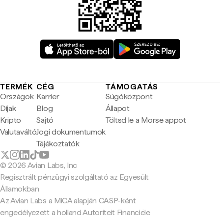
TERMÉK
CÉG
TÁMOGATÁS
Országok
Karrier
Súgóközpont
Díjak
Blog
Állapot
Kripto
Sajtó
Töltsd le a Morse appot
Valutaváltó
Jogi dokumentumok
Tájékoztatók
© 2026 Avian Labs, Inc
Regisztrált pénzügyi szolgáltató az Egyesült
Államokban
Az Avian Labs a MiCA alapján CASP-ként
engedélyezett a holland Autoriteit Financiële