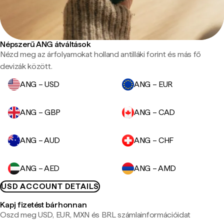
Népszerű ANG átváltások
Nézd meg az árfolyamokat holland antilláki forint és más fő
devizák között.
ANG – USD
ANG – EUR
ANG – GBP
ANG – CAD
ANG – AUD
ANG – CHF
ANG – AED
ANG – AMD
USD ACCOUNT DETAILS
Kapj fizetést bárhonnan
Oszd meg USD, EUR, MXN és BRL számlainformációidat