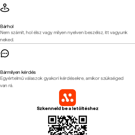
Bárhol
Nem számít, hol élsz vagy milyen nyelven beszélsz, itt vagyunk
neked.
Bármilyen kérdés
Egyértelmű válaszok gyakori kérdésekre, amikor szükséged
van rá.
Szkenneld be a letöltéshez