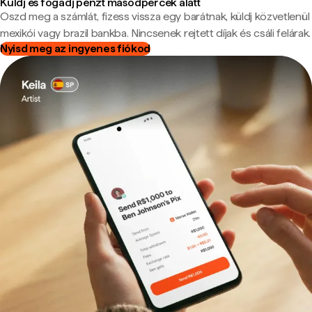
Küldj és fogadj pénzt másodpercek alatt
Oszd meg a számlát, fizess vissza egy barátnak, küldj közvetlenül
mexikói vagy brazil bankba. Nincsenek rejtett díjak és csáli felárak.
Nyisd meg az ingyenes fiókod