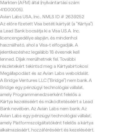
Markten (AFM) által (nyilvántartási szám:
41000005).
Avian Labs USA, Inc., NMLS ID # 2639252
Az előre fizetett Visa betéti kártyát (a "Kártya")
a Lead Bank bocsátja ki a Visa U.S.A. Inc.
licencengedélye alapján, és mindenhol
használható, ahol a Visa-t elfogadják. A
jelentkezéshez legalább 18 évesnek kell
lenned. Díjak merülhetnek fel. További
részletekért tekintsd meg a Kártyabirtokosi
Megállapodást és az Avian Labs weboldalát.
A Bridge Ventures LLC ("Bridge") nem bank. A
Bridge egy pénzügyi technológiai vállalat,
amely Programmenedzserként felelős a
Kártya kezeléséért és működtetéséért a Lead
Bank nevében. Az Avian Labs nem bank. Az
Avian Labs egy pénzügyi technológiai vállalat,
amely Platformszolgáltatóként felelős a kártya
alkalmazásáért, hozzáféréséért és kezeléséért.