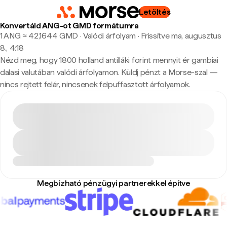
Letöltés
Konvertáld ANG-ot GMD formátumra
1 ANG ≈ 42,1644 GMD · Valódi árfolyam
·
Frissítve ma, augusztus
8., 4:18
Nézd meg, hogy 1800 holland antilláki forint mennyit ér gambiai
dalasi valutában valódi árfolyamon. Küldj pénzt a Morse-szal —
nincs rejtett felár, nincsenek felpuffasztott árfolyamok.
Megbízható pénzügyi partnerekkel építve