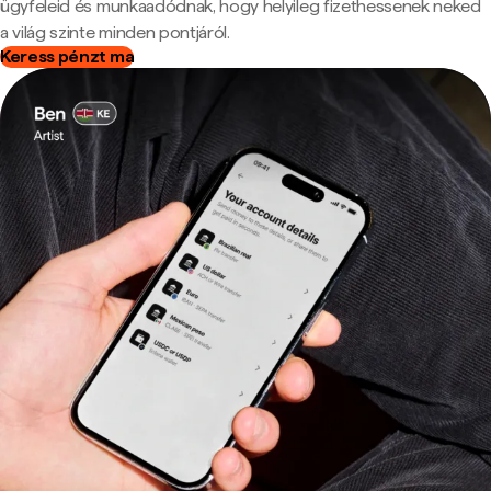
ügyfeleid és munkaadódnak, hogy helyileg fizethessenek neked
a világ szinte minden pontjáról.
Keress pénzt ma