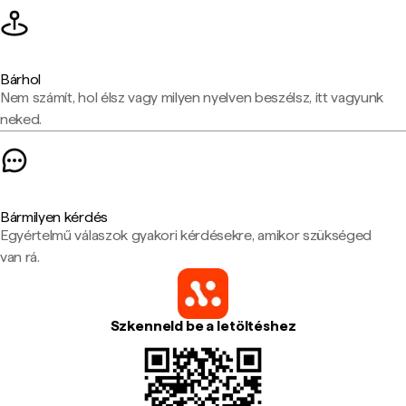
Bárhol
Nem számít, hol élsz vagy milyen nyelven beszélsz, itt vagyunk
neked.
Bármilyen kérdés
Egyértelmű válaszok gyakori kérdésekre, amikor szükséged
van rá.
Szkenneld be a letöltéshez