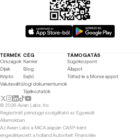
TERMÉK
CÉG
TÁMOGATÁS
Országok
Karrier
Súgóközpont
Díjak
Blog
Állapot
Kripto
Sajtó
Töltsd le a Morse appot
Valutaváltó
Jogi dokumentumok
Tájékoztatók
© 2026 Avian Labs, Inc
Regisztrált pénzügyi szolgáltató az Egyesült
Államokban
Az Avian Labs a MiCA alapján CASP-ként
engedélyezett a holland Autoriteit Financiële