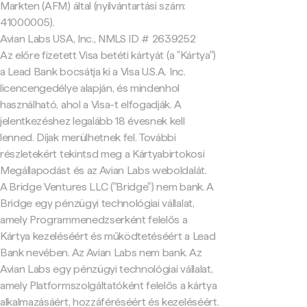
Markten (AFM) által (nyilvántartási szám:
41000005).
Avian Labs USA, Inc., NMLS ID # 2639252
Az előre fizetett Visa betéti kártyát (a "Kártya")
a Lead Bank bocsátja ki a Visa U.S.A. Inc.
licencengedélye alapján, és mindenhol
használható, ahol a Visa-t elfogadják. A
jelentkezéshez legalább 18 évesnek kell
lenned. Díjak merülhetnek fel. További
részletekért tekintsd meg a Kártyabirtokosi
Megállapodást és az Avian Labs weboldalát.
A Bridge Ventures LLC ("Bridge") nem bank. A
Bridge egy pénzügyi technológiai vállalat,
amely Programmenedzserként felelős a
Kártya kezeléséért és működtetéséért a Lead
Bank nevében. Az Avian Labs nem bank. Az
Avian Labs egy pénzügyi technológiai vállalat,
amely Platformszolgáltatóként felelős a kártya
alkalmazásáért, hozzáféréséért és kezeléséért.