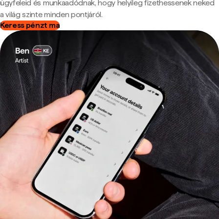
ügyfeleid és munkaadódnak, hogy helyileg fizethessenek neked
a világ szinte minden pontjáról.
Keress pénzt ma