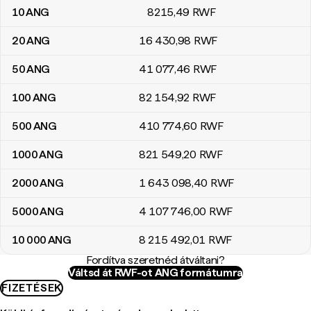
10
ANG
8215
,49
RWF
20
ANG
16 430
,98
RWF
50
ANG
41 077
,46
RWF
100
ANG
82 154
,92
RWF
500
ANG
410 774
,60
RWF
1000
ANG
821 549
,20
RWF
2000
ANG
1 643 098
,40
RWF
5000
ANG
4 107 746
,00
RWF
10 000
ANG
8 215 492
,01
RWF
Fordítva szeretnéd átváltani?
Váltsd át RWF-ot ANG formátumra
FIZETÉSEK