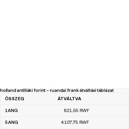
holland antilláki forint – ruandai frank átváltási táblázat
ÖSSZEG
ÁTVÁLTVA
holland antilláki forint – ruandai frank átváltási táblázat
1
ANG
821
,55
RWF
5
ANG
4107
,75
RWF