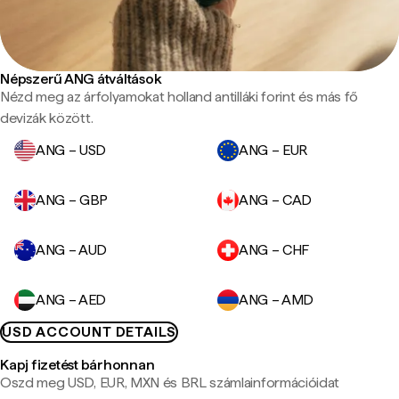
Népszerű ANG átváltások
Nézd meg az árfolyamokat holland antilláki forint és más fő
devizák között.
ANG – USD
ANG – EUR
ANG – GBP
ANG – CAD
ANG – AUD
ANG – CHF
ANG – AED
ANG – AMD
USD ACCOUNT DETAILS
Kapj fizetést bárhonnan
Oszd meg USD, EUR, MXN és BRL számlainformációidat