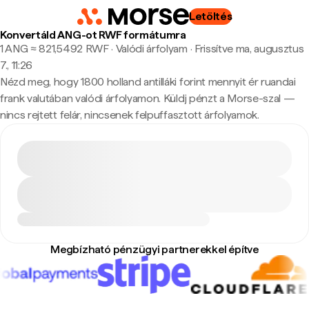
Letöltés
Konvertáld ANG-ot RWF formátumra
1 ANG ≈ 821,5492 RWF · Valódi árfolyam
·
Frissítve ma, augusztus
7., 11:26
Nézd meg, hogy 1800 holland antilláki forint mennyit ér ruandai
frank valutában valódi árfolyamon. Küldj pénzt a Morse-szal —
nincs rejtett felár, nincsenek felpuffasztott árfolyamok.
Megbízható pénzügyi partnerekkel építve