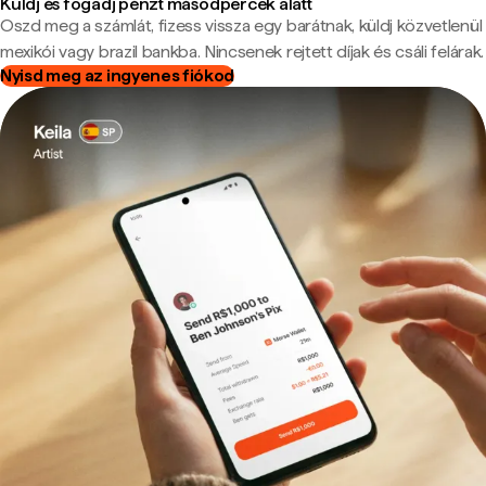
Küldj és fogadj pénzt másodpercek alatt
Oszd meg a számlát, fizess vissza egy barátnak, küldj közvetlenül
mexikói vagy brazil bankba. Nincsenek rejtett díjak és csáli felárak.
Nyisd meg az ingyenes fiókod