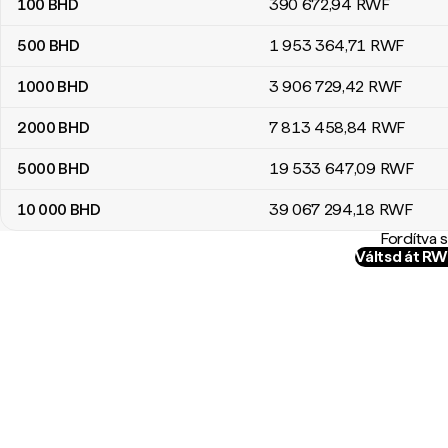
100
BHD
390 672
,94
RWF
500
BHD
1 953 364
,71
RWF
1000
BHD
3 906 729
,42
RWF
2000
BHD
7 813 458
,84
RWF
5000
BHD
19 533 647
,09
RWF
10 000
BHD
39 067 294
,18
RWF
Fordítva 
Váltsd át R