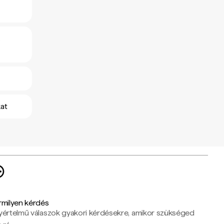
at
rmilyen kérdés
yértelmű válaszok gyakori kérdésekre, amikor szükséged