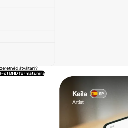
szeretnéd átváltani?
WF-ot BHD formátumra