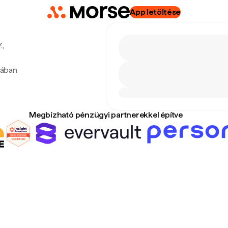
App letöltése
.,
tában
Megbízható pénzügyi partnerekkel építve