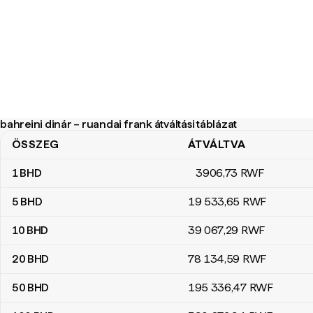
bahreini dinár – ruandai frank átváltási táblázat
ÖSSZEG
ÁTVÁLTVA
bahreini dinár – ruandai frank átváltási táblázat
1
BHD
3906
,73
RWF
5
BHD
19 533
,65
RWF
10
BHD
39 067
,29
RWF
20
BHD
78 134
,59
RWF
50
BHD
195 336
,47
RWF