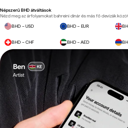
Népszerű BHD átváltások
Nézd meg az árfolyamokat bahreini dinár és más fő devizák közöt
BHD – USD
BHD – EUR
BH
BHD – CHF
BHD – AED
BH