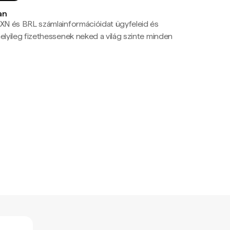
an
N és BRL számlainformációidat ügyfeleid és
yileg fizethessenek neked a világ szinte minden