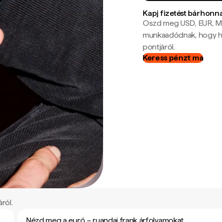
Kapj fizetést bárhonn
Oszd meg USD, EUR, MX
munkaadódnak, hogy hel
pontjáról.
Keress pénzt ma
ról.
Nézd meg a euró – ruandai frank árfolyamokat