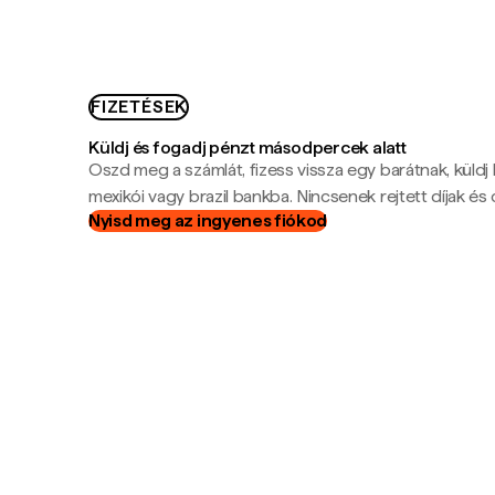
FIZETÉSEK
Küldj és fogadj pénzt másodpercek alatt
Oszd meg a számlát, fizess vissza egy barátnak, küldj
mexikói vagy brazil bankba. Nincsenek rejtett díjak és c
Nyisd meg az ingyenes fiókod