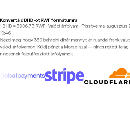
Konvertáld BHD-ot RWF formátumra
1 BHD ≈ 3906,73 RWF · Valódi árfolyam
·
Frissítve ma, augusztus 7
10:46
Nézd meg, hogy 350 bahreini dinár mennyit ér ruandai frank valu
valódi árfolyamon. Küldj pénzt a Morse-szal — nincs rejtett felár,
nincsenek felpuffasztott árfolyamok.