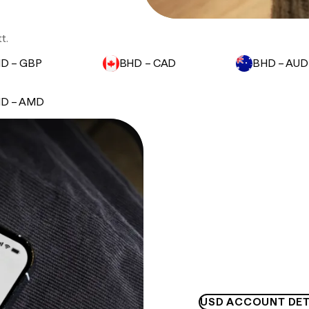
t.
D – GBP
BHD – CAD
BHD – AUD
D – AMD
USD ACCOUNT DET