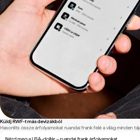
Küldj RWF-t más devizákból
Hasonlíts össze árfolyamokat ruandai frank felé a világ minden tájá
Nézd meg a USA-dollár – ruandai frank árfolyamokat