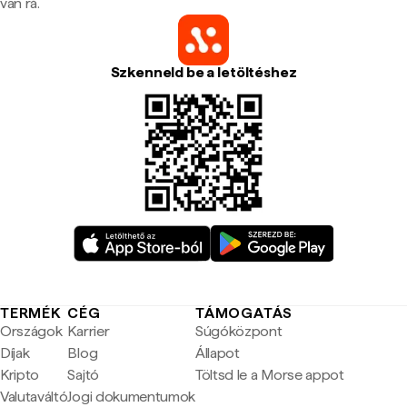
van rá.
Szkenneld be a letöltéshez
TERMÉK
CÉG
TÁMOGATÁS
Országok
Karrier
Súgóközpont
Díjak
Blog
Állapot
Kripto
Sajtó
Töltsd le a Morse appot
Valutaváltó
Jogi dokumentumok