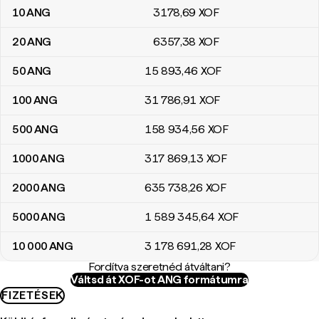
10
ANG
3178
,69
XOF
20
ANG
6357
,38
XOF
50
ANG
15 893
,46
XOF
100
ANG
31 786
,91
XOF
500
ANG
158 934
,56
XOF
1000
ANG
317 869
,13
XOF
2000
ANG
635 738
,26
XOF
5000
ANG
1 589 345
,64
XOF
10 000
ANG
3 178 691
,28
XOF
Fordítva szeretnéd átváltani?
Váltsd át XOF-ot ANG formátumra
FIZETÉSEK