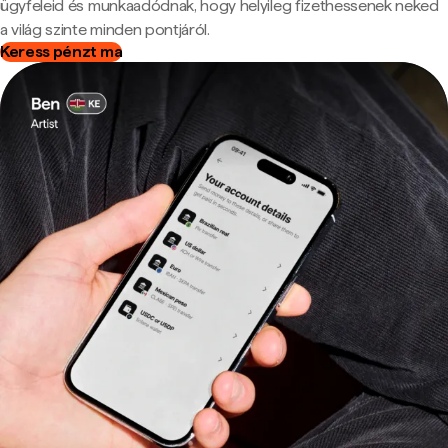
ügyfeleid és munkaadódnak, hogy helyileg fizethessenek neked
a világ szinte minden pontjáról.
Keress pénzt ma