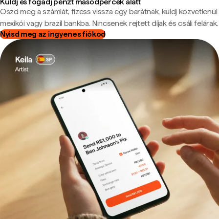
Küldj és fogadj pénzt másodpercek alatt
Oszd meg a számlát, fizess vissza egy barátnak, küldj közvetlenül
mexikói vagy brazil bankba. Nincsenek rejtett díjak és csáli felárak.
Nyisd meg az ingyenes fiókod