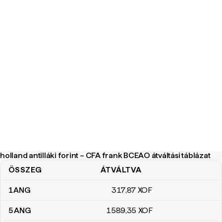
holland antilláki forint – CFA frank BCEAO átváltási táblázat
ÖSSZEG
ÁTVÁLTVA
holland antilláki forint – CFA frank BCEAO átváltási táblázat
1
ANG
317
,87
XOF
5
ANG
1589
,35
XOF