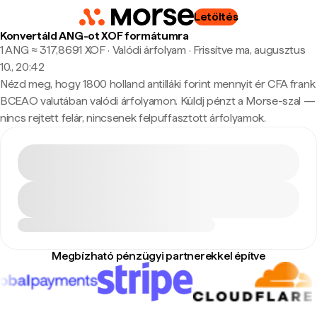
Letöltés
Konvertáld ANG-ot XOF formátumra
1 ANG ≈ 317,8691 XOF · Valódi árfolyam
·
Frissítve ma, augusztus
10., 20:42
Nézd meg, hogy 1800 holland antilláki forint mennyit ér CFA frank
BCEAO valutában valódi árfolyamon. Küldj pénzt a Morse-szal —
nincs rejtett felár, nincsenek felpuffasztott árfolyamok.
Megbízható pénzügyi partnerekkel építve