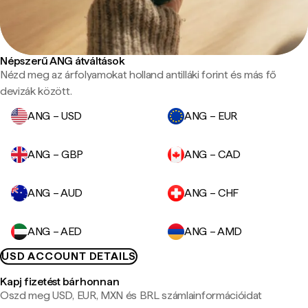
Népszerű ANG átváltások
Nézd meg az árfolyamokat holland antilláki forint és más fő
devizák között.
ANG – USD
ANG – EUR
ANG – GBP
ANG – CAD
ANG – AUD
ANG – CHF
ANG – AED
ANG – AMD
USD ACCOUNT DETAILS
Kapj fizetést bárhonnan
Oszd meg USD, EUR, MXN és BRL számlainformációidat