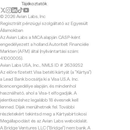
Tájékoztatók
© 2026 Avian Labs, Inc
Regisztrált pénzügyi szolgáltató az Egyesült
Államokban
Az Avian Labs a MiCA alapján CASP-ként
engedélyezett a holland Autoriteit Financiële
Markten (AFM) által (nyilvántartási szám:
41000005).
Avian Labs USA, Inc., NMLS ID # 2639252
Az előre fizetett Visa betéti kártyát (a "Kártya")
a Lead Bank bocsátja ki a Visa U.S.A. Inc.
licencengedélye alapján, és mindenhol
használható, ahol a Visa-t elfogadják. A
jelentkezéshez legalább 18 évesnek kell
lenned. Díjak merülhetnek fel. További
részletekért tekintsd meg a Kártyabirtokosi
Megállapodást és az Avian Labs weboldalát.
A Bridge Ventures LLC ("Bridge") nem bank. A