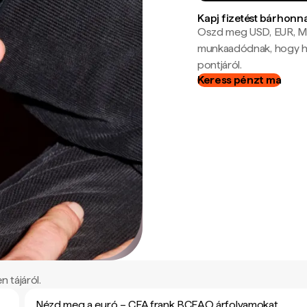
Kapj fizetést bárhonn
Oszd meg USD, EUR, MX
munkaadódnak, hogy hel
pontjáról.
Keress pénzt ma
 tájáról.
Nézd meg a euró – CFA frank BCEAO árfolyamokat