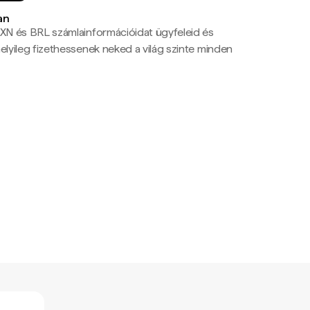
an
N és BRL számlainformációidat ügyfeleid és
yileg fizethessenek neked a világ szinte minden