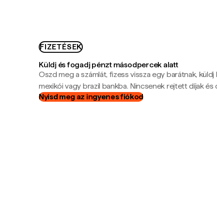
FIZETÉSEK
Küldj és fogadj pénzt másodpercek alatt
Oszd meg a számlát, fizess vissza egy barátnak, küldj
mexikói vagy brazil bankba. Nincsenek rejtett díjak és c
Nyisd meg az ingyenes fiókod