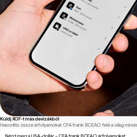
Küldj XOF-t más devizákból
Hasonlíts össze árfolyamokat CFA frank BCEAO felé a világ minden
Nézd meg a USA-dollár – CFA frank BCEAO árfolyamokat