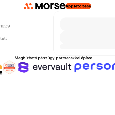
App letöltése
 10:39
tett
Megbízható pénzügyi partnerekkel építve