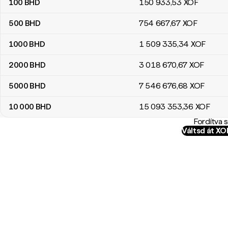
100
BHD
150 933
,53
XOF
500
BHD
754 667
,67
XOF
1000
BHD
1 509 335
,34
XOF
2000
BHD
3 018 670
,67
XOF
5000
BHD
7 546 676
,68
XOF
10 000
BHD
15 093 353
,36
XOF
Fordítva 
Váltsd át X