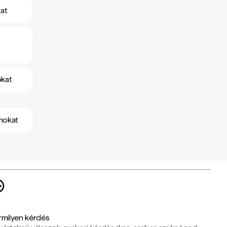
at
okat
mokat
rmilyen kérdés