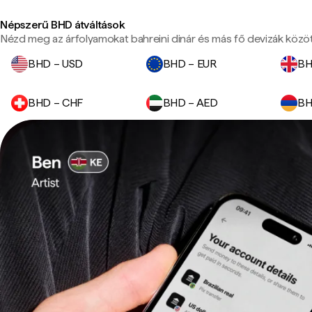
Népszerű BHD átváltások
Nézd meg az árfolyamokat bahreini dinár és más fő devizák közöt
BHD – USD
BHD – EUR
BH
BHD – CHF
BHD – AED
BH