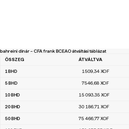
bahreini dinár – CFA frank BCEAO átváltási táblázat
ÖSSZEG
ÁTVÁLTVA
bahreini dinár – CFA frank BCEAO átváltási táblázat
1
BHD
1509
,34
XOF
5
BHD
7546
,68
XOF
10
BHD
15 093
,35
XOF
20
BHD
30 186
,71
XOF
50
BHD
75 466
,77
XOF