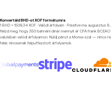
Konvertáld BHD-ot XOF formátumra
1 BHD ≈ 1509,34 XOF · Valódi árfolyam
·
Frissítve ma, augusztus 8.,
Nézd meg, hogy 350 bahreini dinár mennyit ér CFA frank BCEAO
valutában valódi árfolyamon. Küldj pénzt a Morse-szal — nincs rej
felár, nincsenek felpuffasztott árfolyamok.