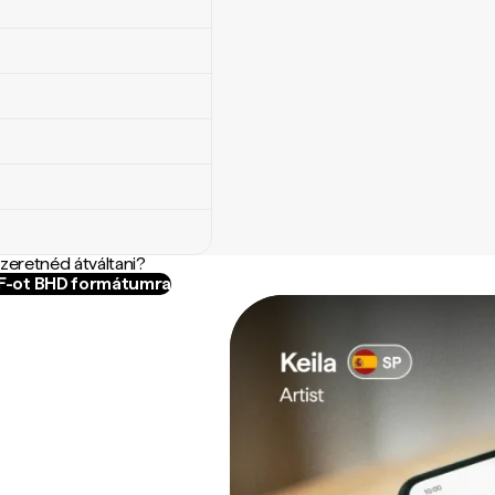
szeretnéd átváltani?
OF-ot BHD formátumra