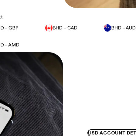
t.
D – GBP
BHD – CAD
BHD – AUD
D – AMD
USD ACCOUNT DET