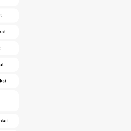
t
kat
t
at
kat
okat