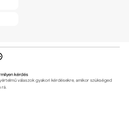
rmilyen kérdés
yértelmű válaszok gyakori kérdésekre, amikor szükséged
 rá.