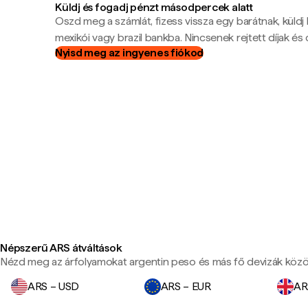
Küldj és fogadj pénzt másodpercek alatt
Oszd meg a számlát, fizess vissza egy barátnak, küldj
mexikói vagy brazil bankba. Nincsenek rejtett díjak és c
Nyisd meg az ingyenes fiókod
Népszerű ARS átváltások
Nézd meg az árfolyamokat argentin peso és más fő devizák közö
ARS – USD
ARS – EUR
AR