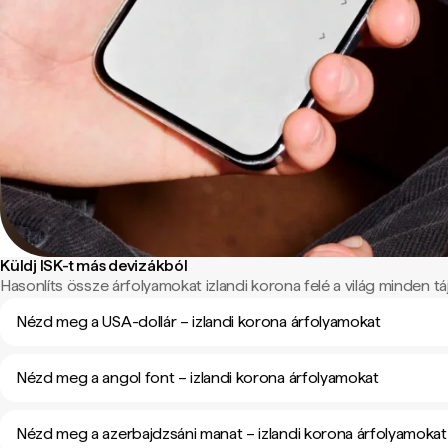
Küldj ISK-t más devizákból
Hasonlíts össze árfolyamokat izlandi korona felé a világ minden táj
Nézd meg a USA-dollár – izlandi korona árfolyamokat
Nézd meg a angol font – izlandi korona árfolyamokat
Nézd meg a azerbajdzsáni manat – izlandi korona árfolyamokat