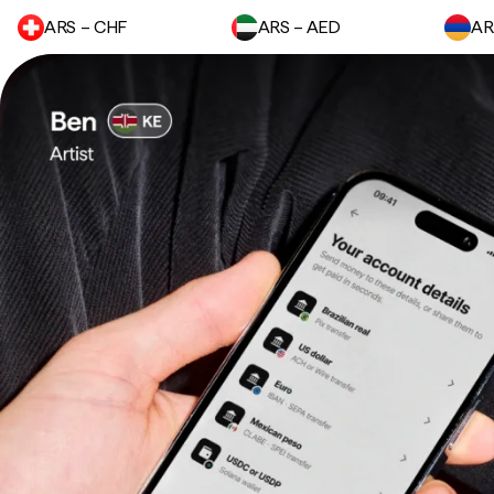
ARS – CHF
ARS – AED
AR