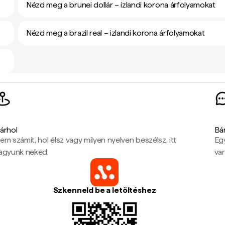
Nézd meg a brunei dollár – izlandi korona árfolyamokat
Nézd meg a brazil real – izlandi korona árfolyamokat
árhol
Bá
em számít, hol élsz vagy milyen nyelven beszélsz, itt
Eg
agyunk neked.
van
Szkenneld be a letöltéshez