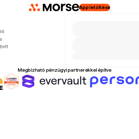
App letöltése
:04
a
tett
Megbízható pénzügyi partnerekkel építve