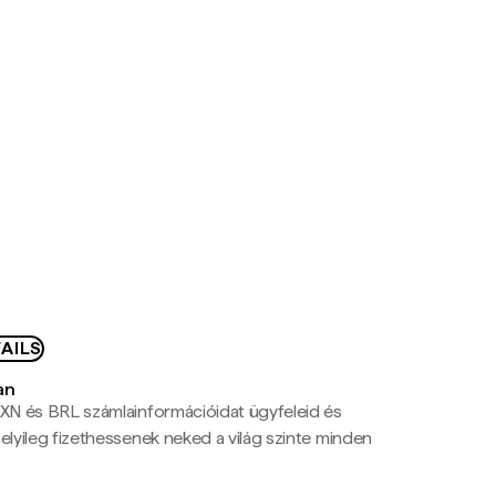
AILS
an
N és BRL számlainformációidat ügyfeleid és
yileg fizethessenek neked a világ szinte minden