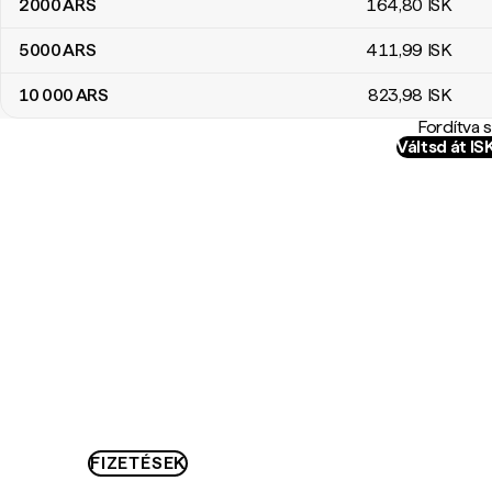
2000
ARS
164
,80
ISK
5000
ARS
411
,99
ISK
10 000
ARS
823
,98
ISK
Fordítva 
Váltsd át I
FIZETÉSEK