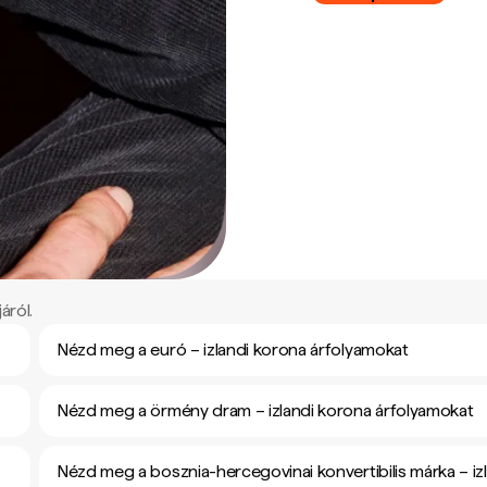
áról.
Nézd meg a euró – izlandi korona árfolyamokat
Nézd meg a örmény dram – izlandi korona árfolyamokat
Nézd meg a bosznia-hercegovinai konvertibilis márka – iz