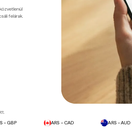
 közvetlenül
sáli felárak.
tt.
S – GBP
ARS – CAD
ARS – AUD