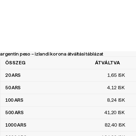
argentin peso – izlandi korona átváltási táblázat
ÖSSZEG
ÁTVÁLTVA
argentin peso – izlandi korona átváltási táblázat
20
ARS
1
,65
ISK
50
ARS
4
,12
ISK
100
ARS
8
,24
ISK
500
ARS
41
,20
ISK
1000
ARS
82
,40
ISK