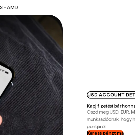
S – AMD
USD ACCOUNT DET
Kapj fizetést bárhonn
Oszd meg USD, EUR, MX
munkaadódnak, hogy hel
pontjáról.
Keress pénzt ma