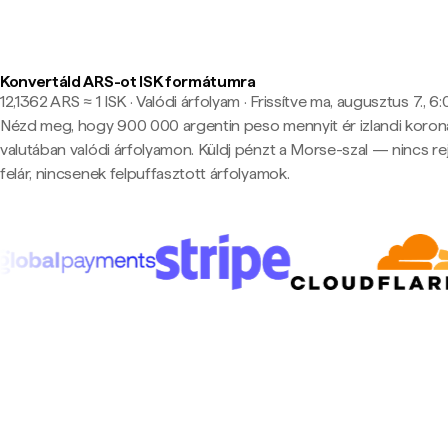
Konvertáld ARS-ot ISK formátumra
12,1362 ARS ≈ 1 ISK · Valódi árfolyam
·
Frissítve ma, augusztus 7., 6
Nézd meg, hogy 900 000 argentin peso mennyit ér izlandi koron
valutában valódi árfolyamon. Küldj pénzt a Morse-szal — nincs rej
felár, nincsenek felpuffasztott árfolyamok.