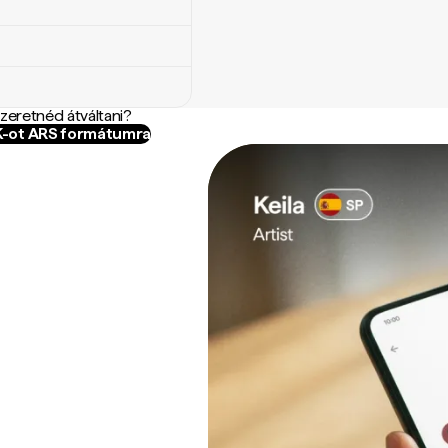
szeretnéd átváltani?
SK-ot ARS formátumra