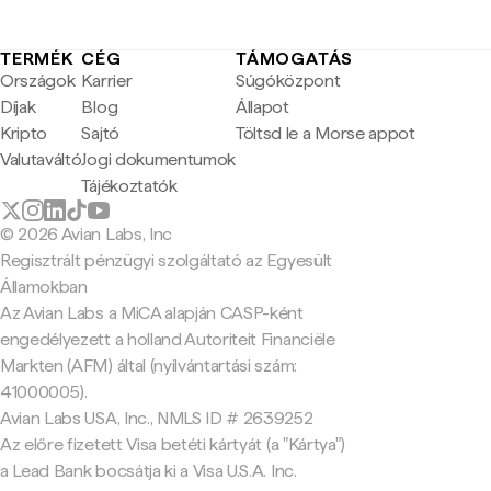
TERMÉK
CÉG
TÁMOGATÁS
Országok
Karrier
Súgóközpont
Díjak
Blog
Állapot
Kripto
Sajtó
Töltsd le a Morse appot
Valutaváltó
Jogi dokumentumok
Tájékoztatók
© 2026 Avian Labs, Inc
Regisztrált pénzügyi szolgáltató az Egyesült
Államokban
Az Avian Labs a MiCA alapján CASP-ként
engedélyezett a holland Autoriteit Financiële
Markten (AFM) által (nyilvántartási szám:
41000005).
Avian Labs USA, Inc., NMLS ID # 2639252
Az előre fizetett Visa betéti kártyát (a "Kártya")
a Lead Bank bocsátja ki a Visa U.S.A. Inc.