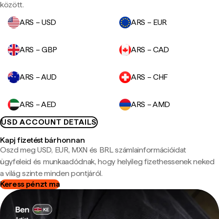
között.
ARS – USD
ARS – EUR
ARS – GBP
ARS – CAD
ARS – AUD
ARS – CHF
ARS – AED
ARS – AMD
USD ACCOUNT DETAILS
Kapj fizetést bárhonnan
Oszd meg USD, EUR, MXN és BRL számlainformációidat
ügyfeleid és munkaadódnak, hogy helyileg fizethessenek neked
a világ szinte minden pontjáról.
Keress pénzt ma