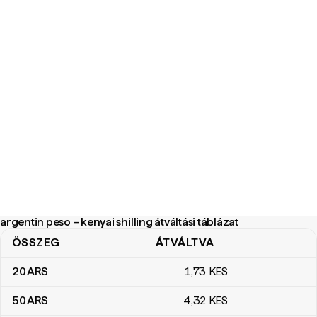
argentin peso – kenyai shilling átváltási táblázat
ÖSSZEG
ÁTVÁLTVA
argentin peso – kenyai shilling átváltási táblázat
20
ARS
1
,73
KES
50
ARS
4
,32
KES