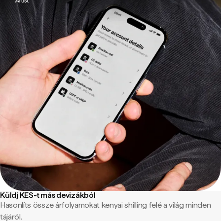
Küldj KES-t más devizákból
Hasonlíts össze árfolyamokat kenyai shilling felé a világ minden
tájáról.