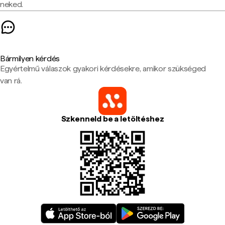
neked.
Bármilyen kérdés
Egyértelmű válaszok gyakori kérdésekre, amikor szükséged
van rá.
Szkenneld be a letöltéshez