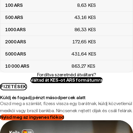
100
ARS
8
,63
KES
500
ARS
43
,16
KES
1000
ARS
86
,33
KES
2000
ARS
172
,65
KES
5000
ARS
431
,64
KES
10 000
ARS
863
,27
KES
Fordítva szeretnéd átváltani?
Váltsd át KES-ot ARS formátumra
FIZETÉSEK
Küldj és fogadj pénzt másodpercek alatt
Oszd meg a számlát, fizess vissza egy barátnak, küldj közvetlenül
mexikói vagy brazil bankba. Nincsenek rejtett díjak és csáli felárak.
Nyisd meg az ingyenes fiókod