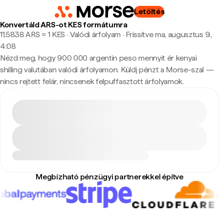
Letöltés
Konvertáld ARS-ot KES formátumra
11,5838 ARS ≈ 1 KES · Valódi árfolyam
·
Frissítve ma, augusztus 9.,
4:08
Nézd meg, hogy 900 000 argentin peso mennyit ér kenyai
shilling valutában valódi árfolyamon. Küldj pénzt a Morse-szal —
nincs rejtett felár, nincsenek felpuffasztott árfolyamok.
Megbízható pénzügyi partnerekkel építve