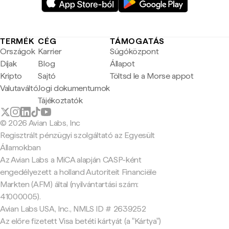
TERMÉK
CÉG
TÁMOGATÁS
Országok
Karrier
Súgóközpont
Díjak
Blog
Állapot
Kripto
Sajtó
Töltsd le a Morse appot
Valutaváltó
Jogi dokumentumok
Tájékoztatók
© 2026 Avian Labs, Inc
Regisztrált pénzügyi szolgáltató az Egyesült
Államokban
Az Avian Labs a MiCA alapján CASP-ként
engedélyezett a holland Autoriteit Financiële
Markten (AFM) által (nyilvántartási szám:
41000005).
Avian Labs USA, Inc., NMLS ID # 2639252
Az előre fizetett Visa betéti kártyát (a "Kártya")