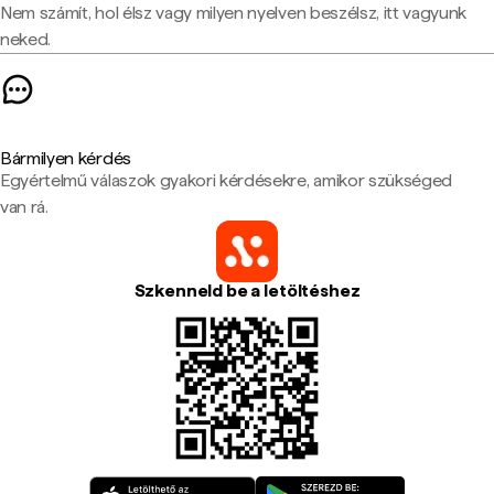
Nem számít, hol élsz vagy milyen nyelven beszélsz, itt vagyunk
neked.
Bármilyen kérdés
Egyértelmű válaszok gyakori kérdésekre, amikor szükséged
van rá.
Szkenneld be a letöltéshez