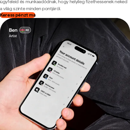
ügyfeleid és munkaadódnak, hogy helyileg fizethessenek neked
a világ szinte minden pontjáról.
Keress pénzt ma