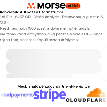
Letöltés
Konvertáld AUD-ot GEL formátumra
1 AUD ≈ 1,8453 GEL · Valódi árfolyam
·
Frissítve ma, augusztus 6.,
13:34
Nézd meg, hogy 1500 ausztrál dollár mennyit ér grúz lari
valutában valódi árfolyamon. Küldj pénzt a Morse-szal — nincs
rejtett felár, nincsenek felpuffasztott árfolyamok.
Megbízható pénzügyi partnerekkel építve