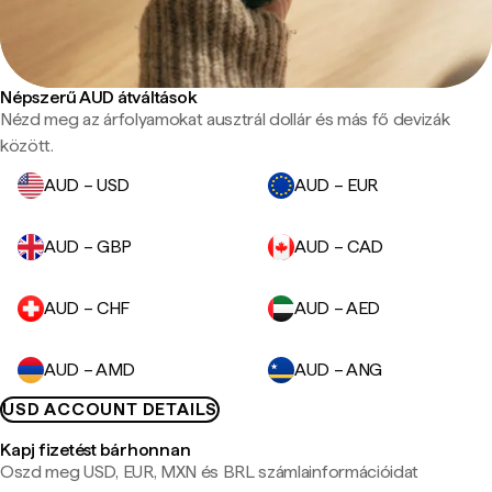
Népszerű AUD átváltások
Nézd meg az árfolyamokat ausztrál dollár és más fő devizák
között.
AUD – USD
AUD – EUR
AUD – GBP
AUD – CAD
AUD – CHF
AUD – AED
AUD – AMD
AUD – ANG
USD ACCOUNT DETAILS
Kapj fizetést bárhonnan
Oszd meg USD, EUR, MXN és BRL számlainformációidat