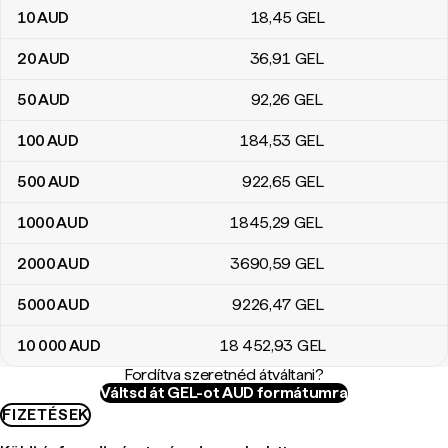
10
AUD
18
,45
GEL
20
AUD
36
,91
GEL
50
AUD
92
,26
GEL
100
AUD
184
,53
GEL
500
AUD
922
,65
GEL
1000
AUD
1845
,29
GEL
2000
AUD
3690
,59
GEL
5000
AUD
9226
,47
GEL
10 000
AUD
18 452
,93
GEL
Fordítva szeretnéd átváltani?
Váltsd át GEL-ot AUD formátumra
FIZETÉSEK