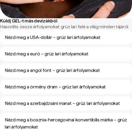
Küldj GEL-t más devizákból
Hasonlíts össze árfolyamokat grúz lari felé a világ minden tájáról.
Nézd meg a USA-dollár – grúz lari árfolyamokat
Nézd meg a euró – grúz lari árfolyamokat
Nézd meg a angol font – grúz lari árfolyamokat
Nézd meg a örmény dram – grúz lari árfolyamokat
Nézd meg a azerbajdzsáni manat – grúz lari árfolyamokat
Nézd meg a bosznia-hercegovinai konvertibilis márka – grúz
lari árfolyamokat