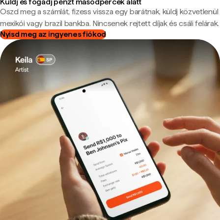
Küldj és fogadj pénzt másodpercek alatt
Oszd meg a számlát, fizess vissza egy barátnak, küldj közvetlenül
mexikói vagy brazil bankba. Nincsenek rejtett díjak és csáli felárak.
Nyisd meg az ingyenes fiókod