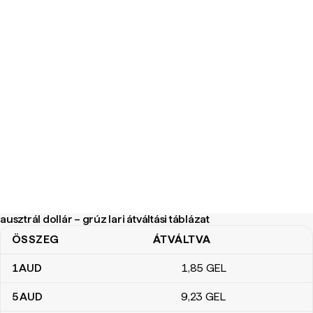
ausztrál dollár – grúz lari átváltási táblázat
ÖSSZEG
ÁTVÁLTVA
ausztrál dollár – grúz lari átváltási táblázat
1
AUD
1
,85
GEL
5
AUD
9
,23
GEL