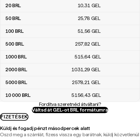
20
BRL
10
,31
GEL
50
BRL
25
,78
GEL
100
BRL
51
,56
GEL
500
BRL
257
,82
GEL
1000
BRL
515
,64
GEL
2000
BRL
1031
,29
GEL
5000
BRL
2578
,21
GEL
10 000
BRL
5156
,43
GEL
Fordítva szeretnéd átváltani?
Váltsd át GEL-ot BRL formátumra
FIZETÉSEK
Küldj és fogadj pénzt másodpercek alatt
Oszd meg a számlát, fizess vissza egy barátnak, küldj közvetlenül