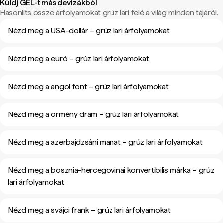
Küldj GEL-t más devizákból
Hasonlíts össze árfolyamokat grúz lari felé a világ minden tájáról.
Nézd meg a USA-dollár – grúz lari árfolyamokat
Nézd meg a euró – grúz lari árfolyamokat
Nézd meg a angol font – grúz lari árfolyamokat
Nézd meg a örmény dram – grúz lari árfolyamokat
Nézd meg a azerbajdzsáni manat – grúz lari árfolyamokat
Nézd meg a bosznia-hercegovinai konvertibilis márka – grúz
lari árfolyamokat
Nézd meg a svájci frank – grúz lari árfolyamokat