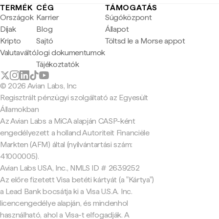
TERMÉK
CÉG
TÁMOGATÁS
Országok
Karrier
Súgóközpont
Díjak
Blog
Állapot
Kripto
Sajtó
Töltsd le a Morse appot
Valutaváltó
Jogi dokumentumok
Tájékoztatók
© 2026 Avian Labs, Inc
Regisztrált pénzügyi szolgáltató az Egyesült
Államokban
Az Avian Labs a MiCA alapján CASP-ként
engedélyezett a holland Autoriteit Financiële
Markten (AFM) által (nyilvántartási szám:
41000005).
Avian Labs USA, Inc., NMLS ID # 2639252
Az előre fizetett Visa betéti kártyát (a "Kártya")
a Lead Bank bocsátja ki a Visa U.S.A. Inc.
licencengedélye alapján, és mindenhol
használható, ahol a Visa-t elfogadják. A