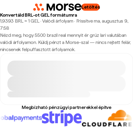
Letöltés
Konvertáld BRL-ot GEL formátumra
1,9393 BRL ≈ 1 GEL · Valódi árfolyam
·
Frissítve ma, augusztus 9.,
7:58
Nézd meg, hogy 5500 brazil real mennyit ér grúz lari valutában
valódi árfolyamon. Küldj pénzt a Morse-szal — nincs rejtett felár,
nincsenek felpuffasztott árfolyamok.
Megbízható pénzügyi partnerekkel építve