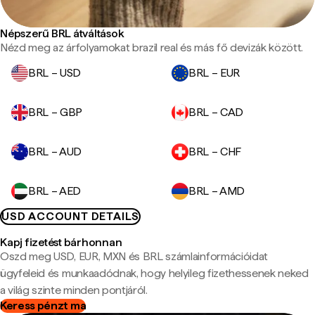
Népszerű BRL átváltások
Nézd meg az árfolyamokat brazil real és más fő devizák között.
BRL – USD
BRL – EUR
BRL – GBP
BRL – CAD
BRL – AUD
BRL – CHF
BRL – AED
BRL – AMD
USD ACCOUNT DETAILS
Kapj fizetést bárhonnan
Oszd meg USD, EUR, MXN és BRL számlainformációidat
ügyfeleid és munkaadódnak, hogy helyileg fizethessenek neked
a világ szinte minden pontjáról.
Keress pénzt ma