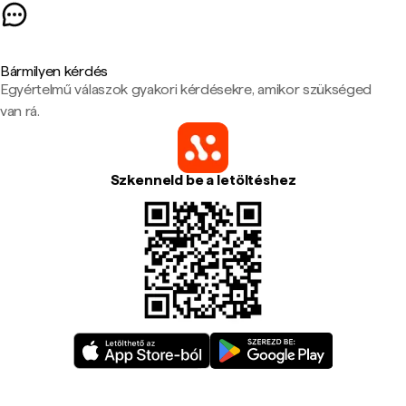
Bármilyen kérdés
Egyértelmű válaszok gyakori kérdésekre, amikor szükséged
van rá.
Szkenneld be a letöltéshez