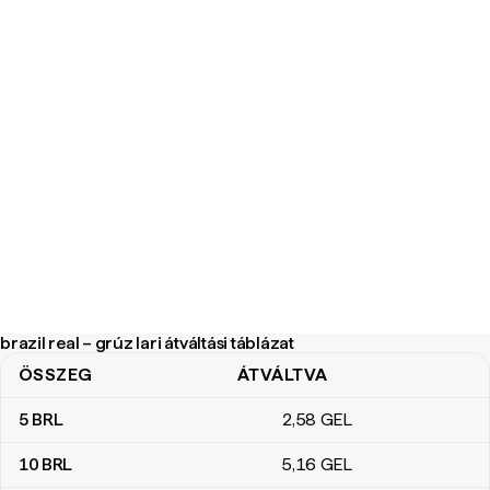
brazil real – grúz lari átváltási táblázat
ÖSSZEG
ÁTVÁLTVA
brazil real – grúz lari átváltási táblázat
5
BRL
2
,58
GEL
10
BRL
5
,16
GEL