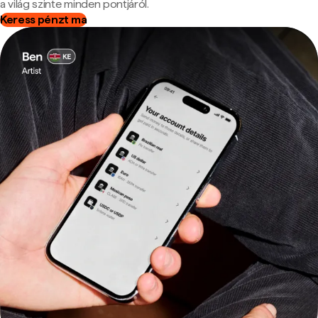
a világ szinte minden pontjáról.
Keress pénzt ma