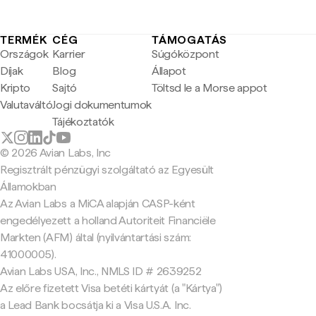
TERMÉK
CÉG
TÁMOGATÁS
Országok
Karrier
Súgóközpont
Díjak
Blog
Állapot
Kripto
Sajtó
Töltsd le a Morse appot
Valutaváltó
Jogi dokumentumok
Tájékoztatók
© 2026 Avian Labs, Inc
Regisztrált pénzügyi szolgáltató az Egyesült
Államokban
Az Avian Labs a MiCA alapján CASP-ként
engedélyezett a holland Autoriteit Financiële
Markten (AFM) által (nyilvántartási szám:
41000005).
Avian Labs USA, Inc., NMLS ID # 2639252
Az előre fizetett Visa betéti kártyát (a "Kártya")
a Lead Bank bocsátja ki a Visa U.S.A. Inc.