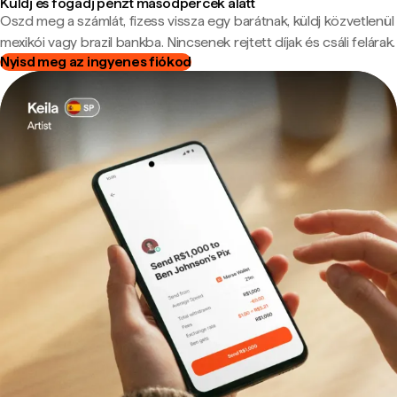
Küldj és fogadj pénzt másodpercek alatt
Oszd meg a számlát, fizess vissza egy barátnak, küldj közvetlenül
mexikói vagy brazil bankba. Nincsenek rejtett díjak és csáli felárak.
Nyisd meg az ingyenes fiókod