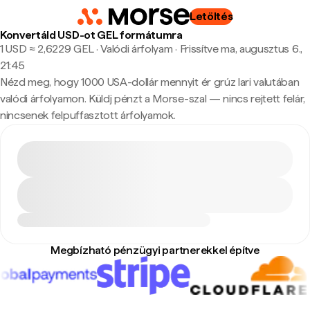
Letöltés
Konvertáld USD-ot GEL formátumra
1 USD ≈ 2,6229 GEL · Valódi árfolyam
·
Frissítve ma, augusztus 6.,
21:45
Nézd meg, hogy 1000 USA-dollár mennyit ér grúz lari valutában
valódi árfolyamon. Küldj pénzt a Morse-szal — nincs rejtett felár,
nincsenek felpuffasztott árfolyamok.
Megbízható pénzügyi partnerekkel építve