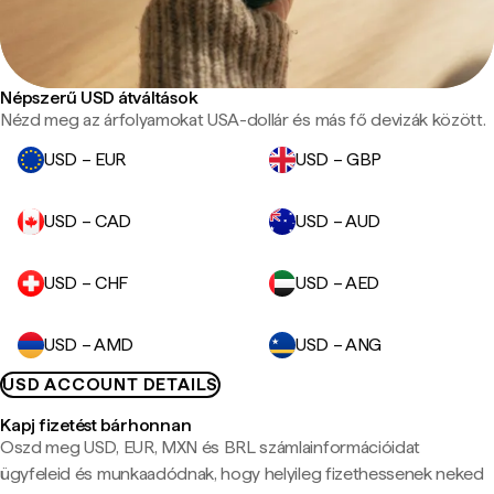
Népszerű USD átváltások
Nézd meg az árfolyamokat USA-dollár és más fő devizák között.
USD – EUR
USD – GBP
USD – CAD
USD – AUD
USD – CHF
USD – AED
USD – AMD
USD – ANG
USD ACCOUNT DETAILS
Kapj fizetést bárhonnan
Oszd meg USD, EUR, MXN és BRL számlainformációidat
ügyfeleid és munkaadódnak, hogy helyileg fizethessenek neked