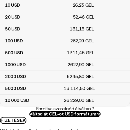
10
USD
26
,23
GEL
20
USD
52
,46
GEL
50
USD
131
,15
GEL
100
USD
262
,29
GEL
500
USD
1311
,45
GEL
1000
USD
2622
,90
GEL
2000
USD
5245
,80
GEL
5000
USD
13 114
,50
GEL
10 000
USD
26 229
,00
GEL
Fordítva szeretnéd átváltani?
Váltsd át GEL-ot USD formátumra
FIZETÉSEK