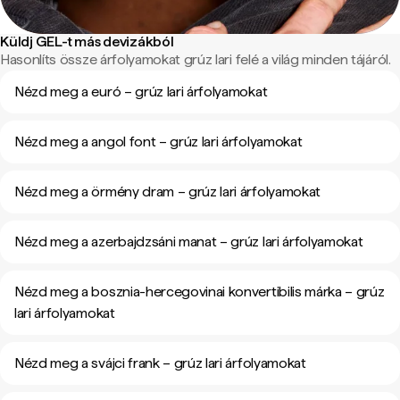
Küldj GEL-t más devizákból
Hasonlíts össze árfolyamokat grúz lari felé a világ minden tájáról.
Nézd meg a euró – grúz lari árfolyamokat
Nézd meg a angol font – grúz lari árfolyamokat
Nézd meg a örmény dram – grúz lari árfolyamokat
Nézd meg a azerbajdzsáni manat – grúz lari árfolyamokat
Nézd meg a bosznia-hercegovinai konvertibilis márka – grúz
lari árfolyamokat
Nézd meg a svájci frank – grúz lari árfolyamokat