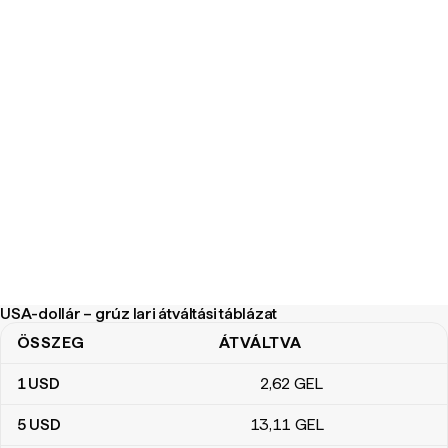
USA-dollár – grúz lari átváltási táblázat
ÖSSZEG
ÁTVÁLTVA
USA-dollár – grúz lari átváltási táblázat
1
USD
2
,62
GEL
5
USD
13
,11
GEL