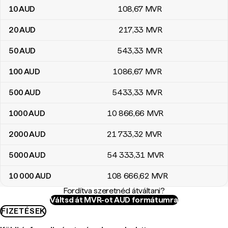
10
AUD
108
,67
MVR
20
AUD
217
,33
MVR
50
AUD
543
,33
MVR
100
AUD
1086
,67
MVR
500
AUD
5433
,33
MVR
1000
AUD
10 866
,66
MVR
2000
AUD
21 733
,32
MVR
5000
AUD
54 333
,31
MVR
10 000
AUD
108 666
,62
MVR
Fordítva szeretnéd átváltani?
Váltsd át MVR-ot AUD formátumra
FIZETÉSEK