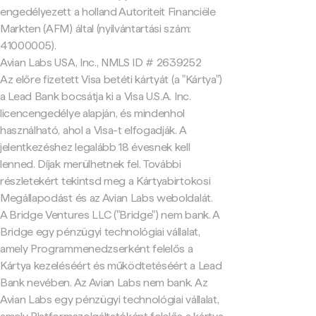
engedélyezett a holland Autoriteit Financiële
Markten (AFM) által (nyilvántartási szám:
41000005).
Avian Labs USA, Inc., NMLS ID # 2639252
Az előre fizetett Visa betéti kártyát (a "Kártya")
a Lead Bank bocsátja ki a Visa U.S.A. Inc.
licencengedélye alapján, és mindenhol
használható, ahol a Visa-t elfogadják. A
jelentkezéshez legalább 18 évesnek kell
lenned. Díjak merülhetnek fel. További
részletekért tekintsd meg a Kártyabirtokosi
Megállapodást és az Avian Labs weboldalát.
A Bridge Ventures LLC ("Bridge") nem bank. A
Bridge egy pénzügyi technológiai vállalat,
amely Programmenedzserként felelős a
Kártya kezeléséért és működtetéséért a Lead
Bank nevében. Az Avian Labs nem bank. Az
Avian Labs egy pénzügyi technológiai vállalat,