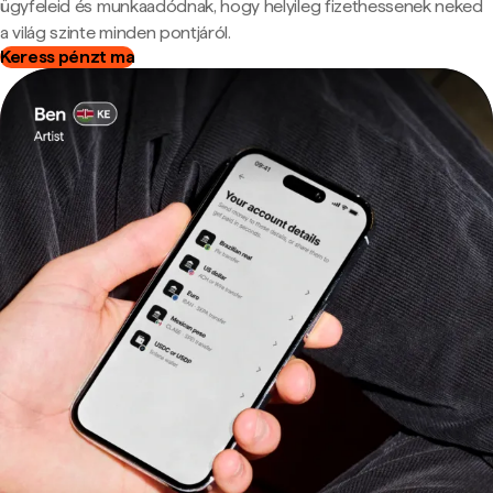
ügyfeleid és munkaadódnak, hogy helyileg fizethessenek neked
a világ szinte minden pontjáról.
Keress pénzt ma