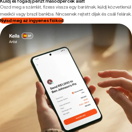
Küldj és fogadj pénzt másodpercek alatt
Oszd meg a számlát, fizess vissza egy barátnak, küldj közvetlenül
mexikói vagy brazil bankba. Nincsenek rejtett díjak és csáli felárak.
Nyisd meg az ingyenes fiókod