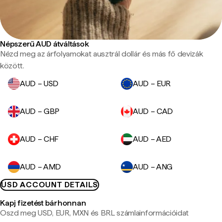
Népszerű AUD átváltások
Nézd meg az árfolyamokat ausztrál dollár és más fő devizák
között.
AUD – USD
AUD – EUR
AUD – GBP
AUD – CAD
AUD – CHF
AUD – AED
AUD – AMD
AUD – ANG
USD ACCOUNT DETAILS
Kapj fizetést bárhonnan
Oszd meg USD, EUR, MXN és BRL számlainformációidat