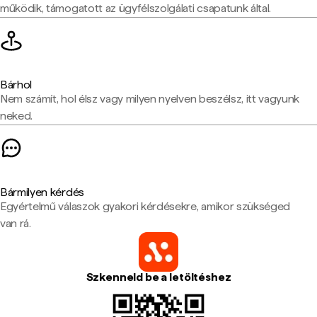
működik, támogatott az ügyfélszolgálati csapatunk által.
Bárhol
Nem számít, hol élsz vagy milyen nyelven beszélsz, itt vagyunk
neked.
Bármilyen kérdés
Egyértelmű válaszok gyakori kérdésekre, amikor szükséged
van rá.
Szkenneld be a letöltéshez