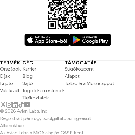
TERMÉK
CÉG
TÁMOGATÁS
Országok
Karrier
Súgóközpont
Díjak
Blog
Állapot
Kripto
Sajtó
Töltsd le a Morse appot
Valutaváltó
Jogi dokumentumok
Tájékoztatók
© 2026 Avian Labs, Inc
Regisztrált pénzügyi szolgáltató az Egyesült
Államokban
Az Avian Labs a MiCA alapján CASP-ként