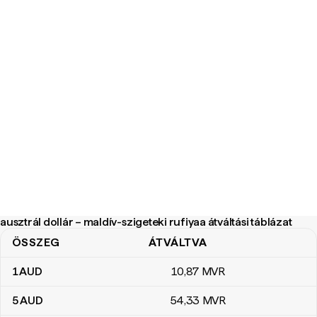
ausztrál dollár – maldív-szigeteki rufiyaa átváltási táblázat
ÖSSZEG
ÁTVÁLTVA
ausztrál dollár – maldív-szigeteki rufiyaa átváltási táblázat
1
AUD
10
,87
MVR
5
AUD
54
,33
MVR