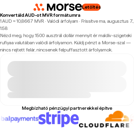
Letöltés
Konvertáld AUD-ot MVR formátumra
1 AUD ≈ 10,8667 MVR · Valódi árfolyam
·
Frissítve ma, augusztus 7.,
1:58
Nézd meg, hogy 1500 ausztrál dollár mennyit ér maldív-szigeteki
rufiyaa valutában valódi árfolyamon. Küldj pénzt a Morse-szal —
nincs rejtett felár, nincsenek felpuffasztott árfolyamok.
Megbízható pénzügyi partnerekkel építve