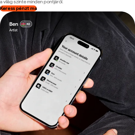
a világ szinte minden pontjáról.
Keress pénzt ma