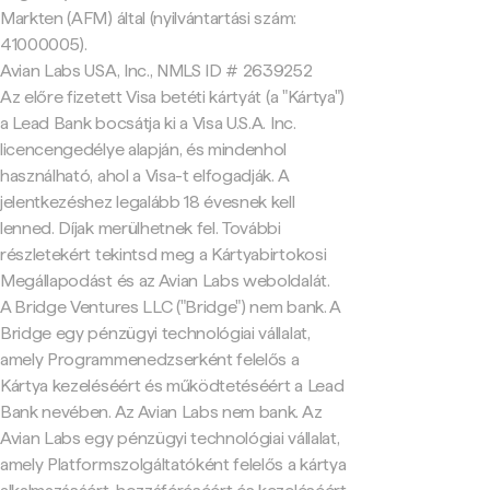
Markten (AFM) által (nyilvántartási szám:
41000005).
Avian Labs USA, Inc., NMLS ID # 2639252
Az előre fizetett Visa betéti kártyát (a "Kártya")
a Lead Bank bocsátja ki a Visa U.S.A. Inc.
licencengedélye alapján, és mindenhol
használható, ahol a Visa-t elfogadják. A
jelentkezéshez legalább 18 évesnek kell
lenned. Díjak merülhetnek fel. További
részletekért tekintsd meg a Kártyabirtokosi
Megállapodást és az Avian Labs weboldalát.
A Bridge Ventures LLC ("Bridge") nem bank. A
Bridge egy pénzügyi technológiai vállalat,
amely Programmenedzserként felelős a
Kártya kezeléséért és működtetéséért a Lead
Bank nevében. Az Avian Labs nem bank. Az
Avian Labs egy pénzügyi technológiai vállalat,
amely Platformszolgáltatóként felelős a kártya