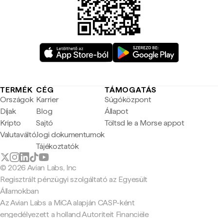
TERMÉK
CÉG
TÁMOGATÁS
Országok
Karrier
Súgóközpont
Díjak
Blog
Állapot
Kripto
Sajtó
Töltsd le a Morse appot
Valutaváltó
Jogi dokumentumok
Tájékoztatók
© 2026 Avian Labs, Inc
Regisztrált pénzügyi szolgáltató az Egyesült
Államokban
Az Avian Labs a MiCA alapján CASP-ként
engedélyezett a holland Autoriteit Financiële