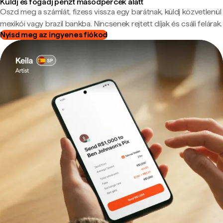
Küldj és fogadj pénzt másodpercek alatt
Oszd meg a számlát, fizess vissza egy barátnak, küldj közvetlenül
mexikói vagy brazil bankba. Nincsenek rejtett díjak és csáli felárak.
Nyisd meg az ingyenes fiókod