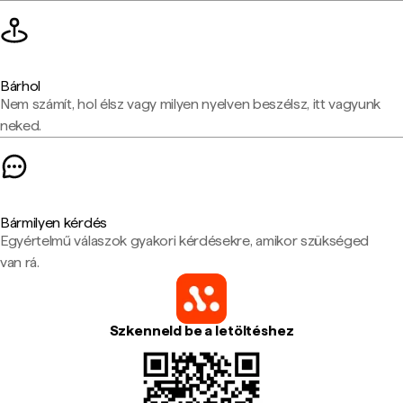
Bárhol
Nem számít, hol élsz vagy milyen nyelven beszélsz, itt vagyunk
neked.
Bármilyen kérdés
Egyértelmű válaszok gyakori kérdésekre, amikor szükséged
van rá.
Szkenneld be a letöltéshez