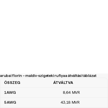
arubai florin – maldív-szigeteki rufiyaa átváltási táblázat
ÖSSZEG
ÁTVÁLTVA
arubai florin – maldív-szigeteki rufiyaa átváltási táblázat
1
AWG
8
,64
MVR
5
AWG
43
,18
MVR