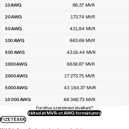
10
AWG
86
,37
MVR
20
AWG
172
,74
MVR
50
AWG
431
,84
MVR
100
AWG
863
,69
MVR
500
AWG
4318
,44
MVR
1000
AWG
8636
,87
MVR
2000
AWG
17 273
,75
MVR
5000
AWG
43 184
,37
MVR
10 000
AWG
86 368
,73
MVR
Fordítva szeretnéd átváltani?
Váltsd át MVR-ot AWG formátumra
FIZETÉSEK