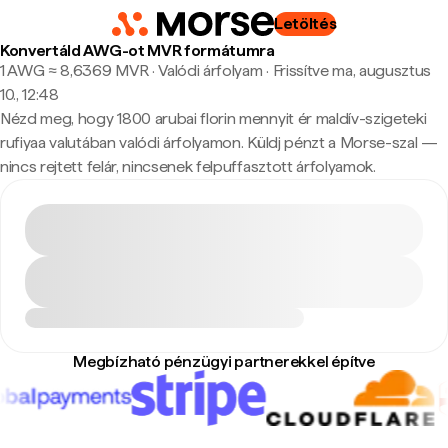
Letöltés
Konvertáld AWG-ot MVR formátumra
1 AWG ≈ 8,6369 MVR · Valódi árfolyam
·
Frissítve ma, augusztus
10., 12:48
Nézd meg, hogy 1800 arubai florin mennyit ér maldív-szigeteki
rufiyaa valutában valódi árfolyamon. Küldj pénzt a Morse-szal —
nincs rejtett felár, nincsenek felpuffasztott árfolyamok.
Megbízható pénzügyi partnerekkel építve