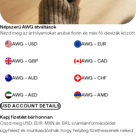
Népszerű AWG átváltások
Nézd meg az árfolyamokat arubai florin és más fő devizák között.
AWG – USD
AWG – EUR
AWG – GBP
AWG – CAD
AWG – AUD
AWG – CHF
AWG – AED
AWG – AMD
USD ACCOUNT DETAILS
Kapj fizetést bárhonnan
Oszd meg USD, EUR, MXN és BRL számlainformációidat
ügyfeleid és munkaadódnak, hogy helyileg fizethessenek neked