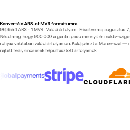
Konvertáld ARS-ot MVR formátumra
96,9554 ARS ≈ 1 MVR · Valódi árfolyam
·
Frissítve ma, augusztus 7.
Nézd meg, hogy 900 000 argentin peso mennyit ér maldív-szige
rufiyaa valutában valódi árfolyamon. Küldj pénzt a Morse-szal — 
rejtett felár, nincsenek felpuffasztott árfolyamok.