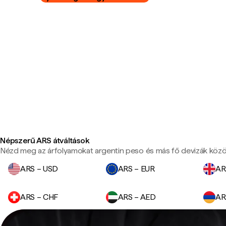
Népszerű ARS átváltások
Nézd meg az árfolyamokat argentin peso és más fő devizák közö
ARS – USD
ARS – EUR
AR
ARS – CHF
ARS – AED
AR