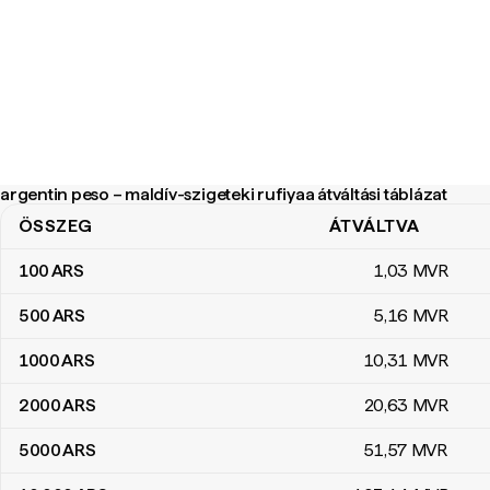
argentin peso – maldív-szigeteki rufiyaa átváltási táblázat
ÖSSZEG
ÁTVÁLTVA
argentin peso – maldív-szigeteki rufiyaa átváltási táblázat
100
ARS
1
,03
MVR
500
ARS
5
,16
MVR
1000
ARS
10
,31
MVR
2000
ARS
20
,63
MVR
5000
ARS
51
,57
MVR