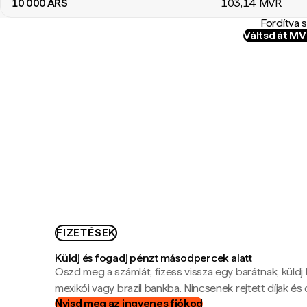
10 000
ARS
103
,14
MVR
Fordítva 
Váltsd át M
FIZETÉSEK
Küldj és fogadj pénzt másodpercek alatt
Oszd meg a számlát, fizess vissza egy barátnak, küldj
mexikói vagy brazil bankba. Nincsenek rejtett díjak és c
Nyisd meg az ingyenes fiókod