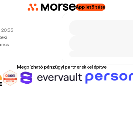
App letöltése
, 20:33
teki
nincs
Megbízható pénzügyi partnerekkel építve