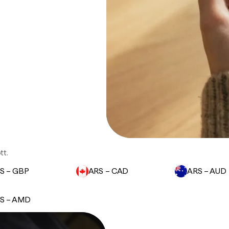
tt.
S – GBP
ARS – CAD
ARS – AUD
S – AMD