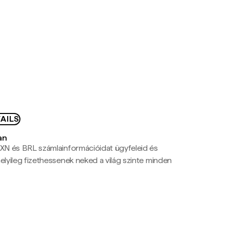
AILS
an
N és BRL számlainformációidat ügyfeleid és
yileg fizethessenek neked a világ szinte minden