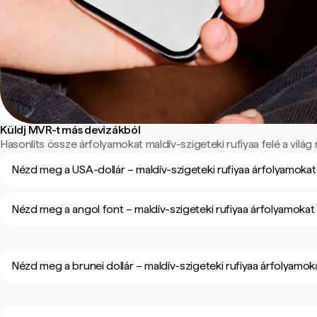
Küldj MVR-t más devizákból
Hasonlíts össze árfolyamokat maldív-szigeteki rufiyaa felé a világ 
Nézd meg a USA-dollár – maldív-szigeteki rufiyaa árfolyamokat
Nézd meg a angol font – maldív-szigeteki rufiyaa árfolyamokat
Nézd meg a brunei dollár – maldív-szigeteki rufiyaa árfolyamok