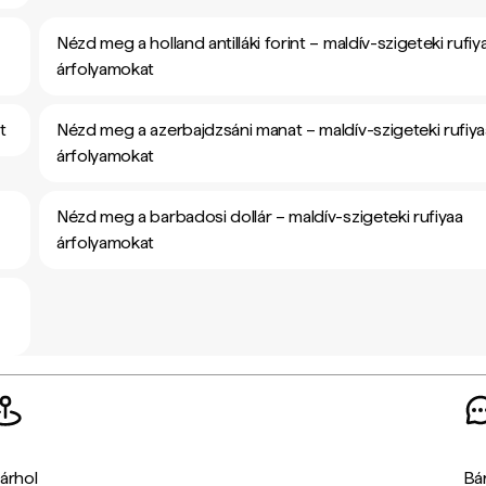
Nézd meg a holland antilláki forint – maldív-szigeteki rufiy
árfolyamokat
t
Nézd meg a azerbajdzsáni manat – maldív-szigeteki rufiya
árfolyamokat
-
Nézd meg a barbadosi dollár – maldív-szigeteki rufiyaa
árfolyamokat
árhol
Bá