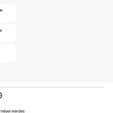
aa
a
rmilyen kérdés