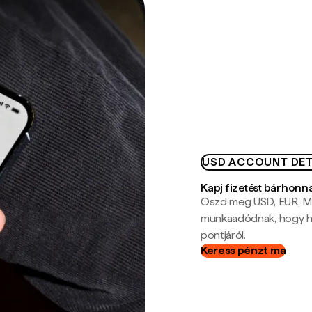
USD ACCOUNT DET
Kapj fizetést bárhonn
Oszd meg USD, EUR, MX
munkaadódnak, hogy hel
pontjáról.
Keress pénzt ma