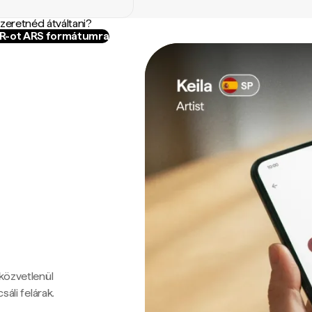
szeretnéd átváltani?
VR-ot ARS formátumra
 közvetlenül
sáli felárak.