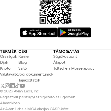
TERMÉK
CÉG
TÁMOGATÁS
Országok
Karrier
Súgóközpont
Díjak
Blog
Állapot
Kripto
Sajtó
Töltsd le a Morse appot
Valutaváltó
Jogi dokumentumok
Tájékoztatók
© 2026 Avian Labs, Inc
Regisztrált pénzügyi szolgáltató az Egyesült
Államokban
Az Avian Labs a MiCA alapján CASP-ként