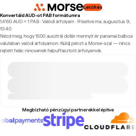
Letöltés
Konvertáld AUD-ot PAB formátumra
1,4150 AUD ≈ 1 PAB · Valódi árfolyam
·
Frissítve ma, augusztus 9.,
10:40
Nézd meg, hogy 1500 ausztrál dollár mennyit ér panamai balboa
valutában valódi árfolyamon. Küldj pénzt a Morse-szal — nincs
rejtett felár, nincsenek felpuffasztott árfolyamok.
Megbízható pénzügyi partnerekkel építve