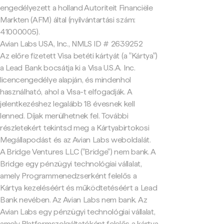
engedélyezett a holland Autoriteit Financiële
Markten (AFM) által (nyilvántartási szám:
41000005).
Avian Labs USA, Inc., NMLS ID # 2639252
Az előre fizetett Visa betéti kártyát (a "Kártya")
a Lead Bank bocsátja ki a Visa U.S.A. Inc.
licencengedélye alapján, és mindenhol
használható, ahol a Visa-t elfogadják. A
jelentkezéshez legalább 18 évesnek kell
lenned. Díjak merülhetnek fel. További
részletekért tekintsd meg a Kártyabirtokosi
Megállapodást és az Avian Labs weboldalát.
A Bridge Ventures LLC ("Bridge") nem bank. A
Bridge egy pénzügyi technológiai vállalat,
amely Programmenedzserként felelős a
Kártya kezeléséért és működtetéséért a Lead
Bank nevében. Az Avian Labs nem bank. Az
Avian Labs egy pénzügyi technológiai vállalat,
amely Platformszolgáltatóként felelős a kártya