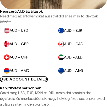
Népszerű AUD átváltások
Nézd meg az árfolyamokat ausztrál dollár és más fő devizák
között.
AUD – USD
AUD – EUR
AUD – GBP
AUD – CAD
AUD – CHF
AUD – AED
AUD – AMD
AUD – ANG
USD ACCOUNT DETAILS
Kapj fizetést bárhonnan
Oszd meg USD, EUR, MXN és BRL számlainformációidat
ügyfeleid és munkaadódnak, hogy helyileg fizethessenek neked
a világ szinte minden pontjáról.