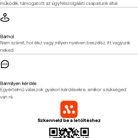
működik, támogatott az ügyfélszolgálati csapatunk által.
Bárhol
Nem számít, hol élsz vagy milyen nyelven beszélsz, itt vagyunk
neked.
Bármilyen kérdés
Egyértelmű válaszok gyakori kérdésekre, amikor szükséged
van rá.
Szkenneld be a letöltéshez