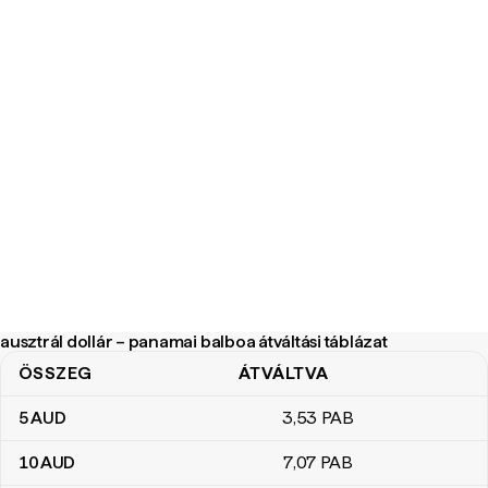
ausztrál dollár – panamai balboa átváltási táblázat
ÖSSZEG
ÁTVÁLTVA
ausztrál dollár – panamai balboa átváltási táblázat
5
AUD
3
,53
PAB
10
AUD
7
,07
PAB