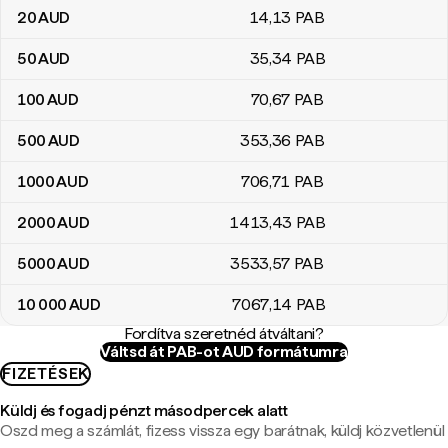
20
AUD
14
,13
PAB
50
AUD
35
,34
PAB
100
AUD
70
,67
PAB
500
AUD
353
,36
PAB
1000
AUD
706
,71
PAB
2000
AUD
1413
,43
PAB
5000
AUD
3533
,57
PAB
10 000
AUD
7067
,14
PAB
Fordítva szeretnéd átváltani?
Váltsd át PAB-ot AUD formátumra
FIZETÉSEK
Küldj és fogadj pénzt másodpercek alatt
Oszd meg a számlát, fizess vissza egy barátnak, küldj közvetlenül