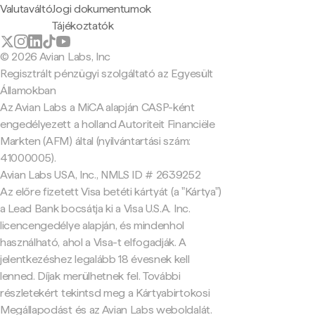
Valutaváltó
Jogi dokumentumok
Tájékoztatók
© 2026 Avian Labs, Inc
Regisztrált pénzügyi szolgáltató az Egyesült
Államokban
Az Avian Labs a MiCA alapján CASP-ként
engedélyezett a holland Autoriteit Financiële
Markten (AFM) által (nyilvántartási szám:
41000005).
Avian Labs USA, Inc., NMLS ID # 2639252
Az előre fizetett Visa betéti kártyát (a "Kártya")
a Lead Bank bocsátja ki a Visa U.S.A. Inc.
licencengedélye alapján, és mindenhol
használható, ahol a Visa-t elfogadják. A
jelentkezéshez legalább 18 évesnek kell
lenned. Díjak merülhetnek fel. További
részletekért tekintsd meg a Kártyabirtokosi
Megállapodást és az Avian Labs weboldalát.