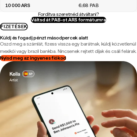
10 000
ARS
6
,68
PAB
Fordítva szeretnéd átváltani?
Váltsd át PAB-ot ARS formátumra
FIZETÉSEK
Küldj és fogadj pénzt másodpercek alatt
Oszd meg a számlát, fizess vissza egy barátnak, küldj közvetlenül
mexikói vagy brazil bankba. Nincsenek rejtett díjak és csáli felárak.
Nyisd meg az ingyenes fiókod