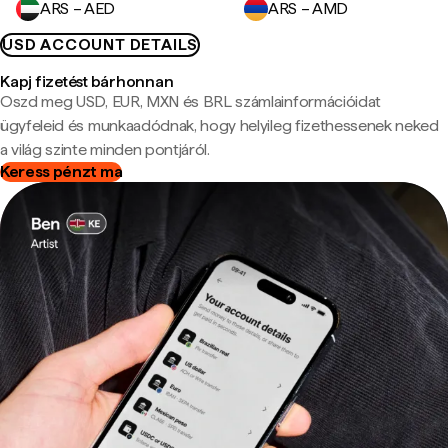
ARS – AED
ARS – AMD
USD ACCOUNT DETAILS
Kapj fizetést bárhonnan
Oszd meg USD, EUR, MXN és BRL számlainformációidat
ügyfeleid és munkaadódnak, hogy helyileg fizethessenek neked
a világ szinte minden pontjáról.
Keress pénzt ma