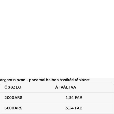
argentin peso – panamai balboa átváltási táblázat
ÖSSZEG
ÁTVÁLTVA
argentin peso – panamai balboa átváltási táblázat
2000
ARS
1
,34
PAB
5000
ARS
3
,34
PAB