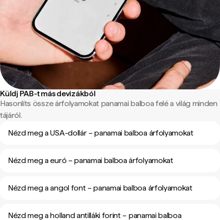
Küldj PAB-t más devizákból
Hasonlíts össze árfolyamokat panamai balboa felé a világ minden
tájáról.
Nézd meg a USA-dollár – panamai balboa árfolyamokat
Nézd meg a euró – panamai balboa árfolyamokat
Nézd meg a angol font – panamai balboa árfolyamokat
Nézd meg a holland antilláki forint – panamai balboa