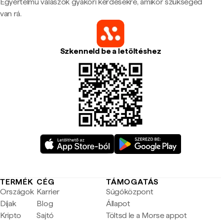
Egyértelmű válaszok gyakori kérdésekre, amikor szükséged
van rá.
Szkenneld be a letöltéshez
TERMÉK
CÉG
TÁMOGATÁS
Országok
Karrier
Súgóközpont
Díjak
Blog
Állapot
Kripto
Sajtó
Töltsd le a Morse appot