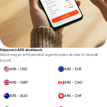
Népszerű ARS átváltások
Nézd meg az árfolyamokat argentin peso és más fő devizák
között.
ARS – USD
ARS – EUR
ARS – GBP
ARS – CAD
ARS – AUD
ARS – CHF