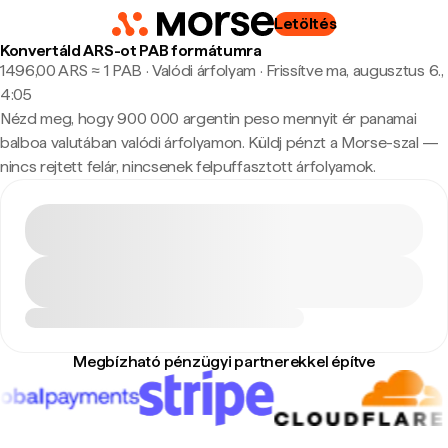
Letöltés
Konvertáld ARS-ot PAB formátumra
1496,00 ARS ≈ 1 PAB · Valódi árfolyam
·
Frissítve ma, augusztus 6.,
4:05
Nézd meg, hogy 900 000 argentin peso mennyit ér panamai
balboa valutában valódi árfolyamon. Küldj pénzt a Morse-szal —
nincs rejtett felár, nincsenek felpuffasztott árfolyamok.
Megbízható pénzügyi partnerekkel építve