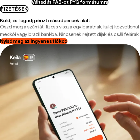
Váltsd át PAB-ot PYG formátumra
FIZETÉSEK
Küldj és fogadj pénzt másodpercek alatt
Oszd meg a számlát, fizess vissza egy barátnak, küldj közvetlenül
mexikói vagy brazil bankba. Nincsenek rejtett díjak és csáli felárak.
Nyisd meg az ingyenes fiókod