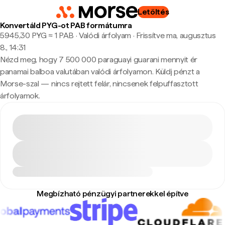
Letöltés
Konvertáld PYG-ot PAB formátumra
5945,30 PYG ≈ 1 PAB · Valódi árfolyam
·
Frissítve ma, augusztus
8., 14:31
Nézd meg, hogy 7 500 000 paraguayi guarani mennyit ér
panamai balboa valutában valódi árfolyamon. Küldj pénzt a
Morse-szal — nincs rejtett felár, nincsenek felpuffasztott
árfolyamok.
Megbízható pénzügyi partnerekkel építve