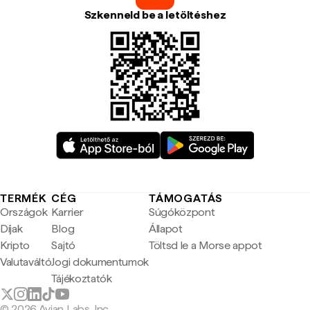
Szkenneld be a letöltéshez
TERMÉK
CÉG
TÁMOGATÁS
Országok
Karrier
Súgóközpont
Díjak
Blog
Állapot
Kripto
Sajtó
Töltsd le a Morse appot
Valutaváltó
Jogi dokumentumok
Tájékoztatók
© 2026 Avian Labs, Inc