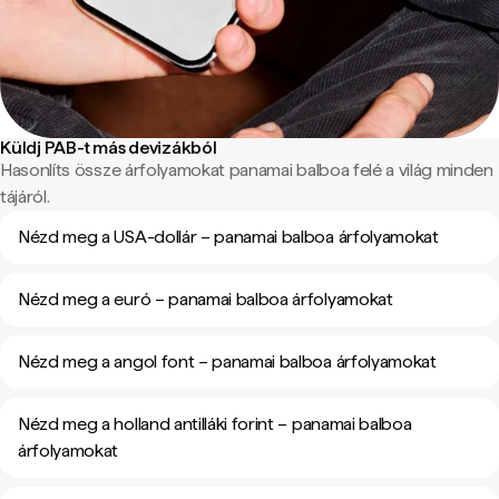
Küldj PAB-t más devizákból
Hasonlíts össze árfolyamokat panamai balboa felé a világ minden
tájáról.
Nézd meg a USA-dollár – panamai balboa árfolyamokat
Nézd meg a euró – panamai balboa árfolyamokat
Nézd meg a angol font – panamai balboa árfolyamokat
Nézd meg a holland antilláki forint – panamai balboa
árfolyamokat