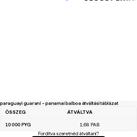
paraguayi guarani – panamai balboa átváltási táblázat
ÖSSZEG
ÁTVÁLTVA
paraguayi guarani – panamai balboa átváltási táblázat
10 000
PYG
1
,68
PAB
Fordítva szeretnéd átváltani?