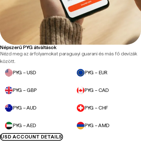
Népszerű PYG átváltások
Nézd meg az árfolyamokat paraguayi guarani és más fő devizák
között.
PYG – USD
PYG – EUR
PYG – GBP
PYG – CAD
PYG – AUD
PYG – CHF
PYG – AED
PYG – AMD
USD ACCOUNT DETAILS