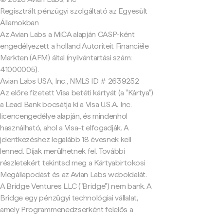
Regisztrált pénzügyi szolgáltató az Egyesült
Államokban
Az Avian Labs a MiCA alapján CASP-ként
engedélyezett a holland Autoriteit Financiële
Markten (AFM) által (nyilvántartási szám:
41000005).
Avian Labs USA, Inc., NMLS ID # 2639252
Az előre fizetett Visa betéti kártyát (a "Kártya")
a Lead Bank bocsátja ki a Visa U.S.A. Inc.
licencengedélye alapján, és mindenhol
használható, ahol a Visa-t elfogadják. A
jelentkezéshez legalább 18 évesnek kell
lenned. Díjak merülhetnek fel. További
részletekért tekintsd meg a Kártyabirtokosi
Megállapodást és az Avian Labs weboldalát.
A Bridge Ventures LLC ("Bridge") nem bank. A
Bridge egy pénzügyi technológiai vállalat,
amely Programmenedzserként felelős a