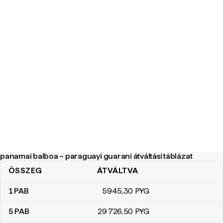
panamai balboa – paraguayi guarani átváltási táblázat
ÖSSZEG
ÁTVÁLTVA
panamai balboa – paraguayi guarani átváltási táblázat
1
PAB
5945
,30
PYG
5
PAB
29 726
,50
PYG