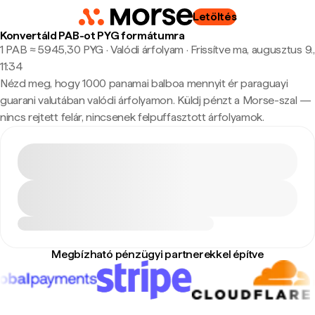
Letöltés
Konvertáld PAB-ot PYG formátumra
1 PAB ≈ 5945,30 PYG · Valódi árfolyam
·
Frissítve ma, augusztus 9.,
11:34
Nézd meg, hogy 1000 panamai balboa mennyit ér paraguayi
guarani valutában valódi árfolyamon. Küldj pénzt a Morse-szal —
nincs rejtett felár, nincsenek felpuffasztott árfolyamok.
Megbízható pénzügyi partnerekkel építve