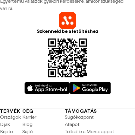
Egyértelmű válaszok gyakori kérdésekre, amikor szükséged
van rá.
Szkenneld be a letöltéshez
TERMÉK
CÉG
TÁMOGATÁS
Országok
Karrier
Súgóközpont
Díjak
Blog
Állapot
Kripto
Sajtó
Töltsd le a Morse appot