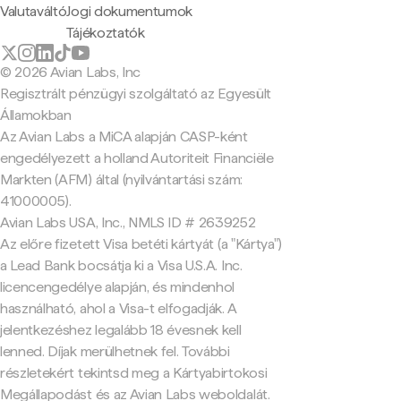
Valutaváltó
Jogi dokumentumok
Tájékoztatók
© 2026 Avian Labs, Inc
Regisztrált pénzügyi szolgáltató az Egyesült
Államokban
Az Avian Labs a MiCA alapján CASP-ként
engedélyezett a holland Autoriteit Financiële
Markten (AFM) által (nyilvántartási szám:
41000005).
Avian Labs USA, Inc., NMLS ID # 2639252
Az előre fizetett Visa betéti kártyát (a "Kártya")
a Lead Bank bocsátja ki a Visa U.S.A. Inc.
licencengedélye alapján, és mindenhol
használható, ahol a Visa-t elfogadják. A
jelentkezéshez legalább 18 évesnek kell
lenned. Díjak merülhetnek fel. További
részletekért tekintsd meg a Kártyabirtokosi
Megállapodást és az Avian Labs weboldalát.