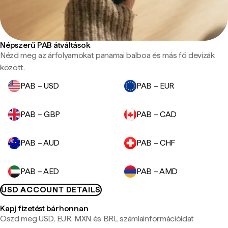
Népszerű PAB átváltások
Nézd meg az árfolyamokat panamai balboa és más fő devizák
között.
PAB – USD
PAB – EUR
PAB – GBP
PAB – CAD
PAB – AUD
PAB – CHF
PAB – AED
PAB – AMD
USD ACCOUNT DETAILS
Kapj fizetést bárhonnan
Oszd meg USD, EUR, MXN és BRL számlainformációidat