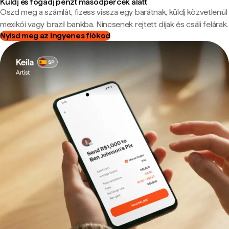
Küldj és fogadj pénzt másodpercek alatt
Oszd meg a számlát, fizess vissza egy barátnak, küldj közvetlenül
mexikói vagy brazil bankba. Nincsenek rejtett díjak és csáli felárak.
Nyisd meg az ingyenes fiókod