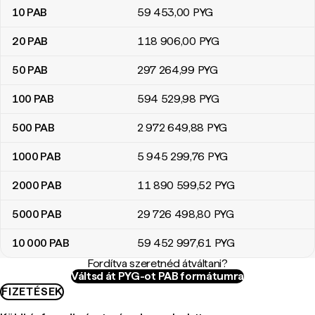
10
PAB
59 453
,00
PYG
20
PAB
118 906
,00
PYG
50
PAB
297 264
,99
PYG
100
PAB
594 529
,98
PYG
500
PAB
2 972 649
,88
PYG
1000
PAB
5 945 299
,76
PYG
2000
PAB
11 890 599
,52
PYG
5000
PAB
29 726 498
,80
PYG
10 000
PAB
59 452 997
,61
PYG
Fordítva szeretnéd átváltani?
Váltsd át PYG-ot PAB formátumra
FIZETÉSEK