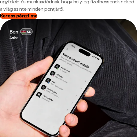
ügyfeleid és munkaadódnak, hogy helyileg fizethessenek neked
a világ szinte minden pontjáról.
Keress pénzt ma