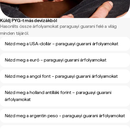
Küldj PYG-t más devizákból
Hasonlíts össze árfolyamokat paraguayi guarani felé a világ
minden tájáról.
Nézd meg a USA-dollár – paraguayi guarani árfolyamokat
Nézd meg a euró – paraguayi guarani árfolyamokat
Nézd meg a angol font – paraguayi guarani árfolyamokat
Nézd meg a holland antilláki forint – paraguayi guarani
árfolyamokat
Nézd meg a argentin peso – paraguayi guarani árfolyamokat