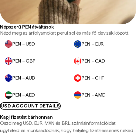
Népszerű PEN átváltások
Nézd meg az árfolyamokat perui sol és más fő devizák között.
PEN – USD
PEN – EUR
PEN – GBP
PEN – CAD
PEN – AUD
PEN – CHF
PEN – AED
PEN – AMD
USD ACCOUNT DETAILS
Kapj fizetést bárhonnan
Oszd meg USD, EUR, MXN és BRL számlainformációidat
ügyfeleid és munkaadódnak, hogy helyileg fizethessenek neked