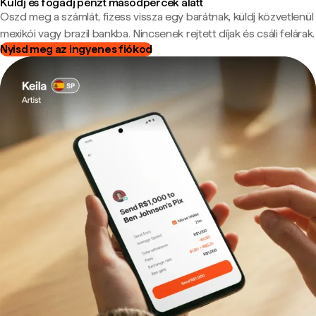
Küldj és fogadj pénzt másodpercek alatt
Oszd meg a számlát, fizess vissza egy barátnak, küldj közvetlenül
mexikói vagy brazil bankba. Nincsenek rejtett díjak és csáli felárak.
Nyisd meg az ingyenes fiókod