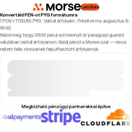
Letöltés
Konvertáld PEN-ot PYG formátumra
1 PEN ≈ 1750,65 PYG · Valódi árfolyam
·
Frissítve ma, augusztus 6.,
16:45
Nézd meg, hogy 3800 perui sol mennyit ér paraguayi guarani
valutában valódi árfolyamon. Küldj pénzt a Morse-szal — nincs
rejtett felár, nincsenek felpuffasztott árfolyamok.
Megbízható pénzügyi partnerekkel építve