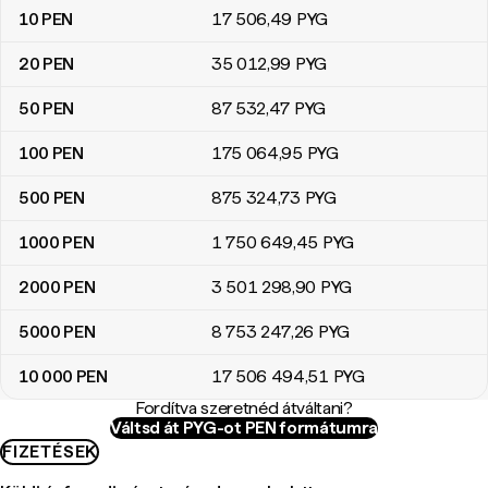
10
PEN
17 506
,49
PYG
20
PEN
35 012
,99
PYG
50
PEN
87 532
,47
PYG
100
PEN
175 064
,95
PYG
500
PEN
875 324
,73
PYG
1000
PEN
1 750 649
,45
PYG
2000
PEN
3 501 298
,90
PYG
5000
PEN
8 753 247
,26
PYG
10 000
PEN
17 506 494
,51
PYG
Fordítva szeretnéd átváltani?
Váltsd át PYG-ot PEN formátumra
FIZETÉSEK