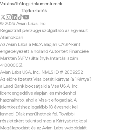
Valutaváltó
Jogi dokumentumok
Tájékoztatók
© 2026 Avian Labs, Inc
Regisztrált pénzügyi szolgáltató az Egyesült
Államokban
Az Avian Labs a MiCA alapján CASP-ként
engedélyezett a holland Autoriteit Financiële
Markten (AFM) által (nyilvántartási szám:
41000005).
Avian Labs USA, Inc., NMLS ID # 2639252
Az előre fizetett Visa betéti kártyát (a "Kártya")
a Lead Bank bocsátja ki a Visa U.S.A. Inc.
licencengedélye alapján, és mindenhol
használható, ahol a Visa-t elfogadják. A
jelentkezéshez legalább 18 évesnek kell
lenned. Díjak merülhetnek fel. További
részletekért tekintsd meg a Kártyabirtokosi
Megállapodást és az Avian Labs weboldalát.