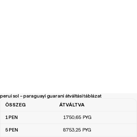
perui sol – paraguayi guarani átváltási táblázat
ÖSSZEG
ÁTVÁLTVA
perui sol – paraguayi guarani átváltási táblázat
1
PEN
1750
,65
PYG
5
PEN
8753
,25
PYG