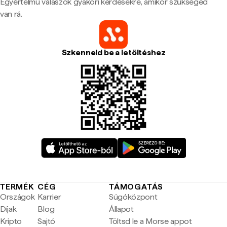
Egyértelmű válaszok gyakori kérdésekre, amikor szükséged
van rá.
Szkenneld be a letöltéshez
TERMÉK
CÉG
TÁMOGATÁS
Országok
Karrier
Súgóközpont
Díjak
Blog
Állapot
Kripto
Sajtó
Töltsd le a Morse appot