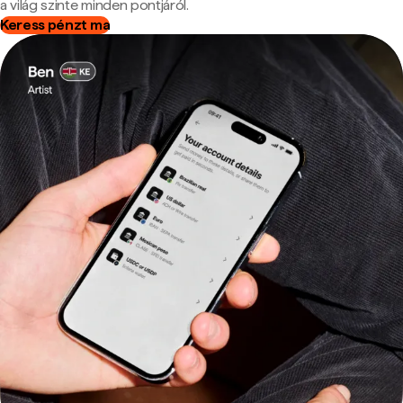
a világ szinte minden pontjáról.
Keress pénzt ma