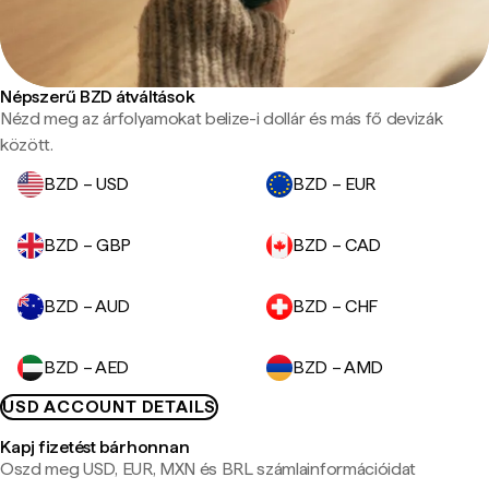
Népszerű BZD átváltások
Nézd meg az árfolyamokat belize-i dollár és más fő devizák
között.
BZD – USD
BZD – EUR
BZD – GBP
BZD – CAD
BZD – AUD
BZD – CHF
BZD – AED
BZD – AMD
USD ACCOUNT DETAILS
Kapj fizetést bárhonnan
Oszd meg USD, EUR, MXN és BRL számlainformációidat