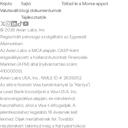
Kripto
Sajtó
Töltsd le a Morse appot
Valutaváltó
Jogi dokumentumok
Tájékoztatók
© 2026 Avian Labs, Inc
Regisztrált pénzügyi szolgáltató az Egyesült
Államokban
Az Avian Labs a MiCA alapján CASP-ként
engedélyezett a holland Autoriteit Financiële
Markten (AFM) által (nyilvántartási szám:
41000005).
Avian Labs USA, Inc., NMLS ID # 2639252
Az előre fizetett Visa betéti kártyát (a "Kártya")
a Lead Bank bocsátja ki a Visa U.S.A. Inc.
licencengedélye alapján, és mindenhol
használható, ahol a Visa-t elfogadják. A
jelentkezéshez legalább 18 évesnek kell
lenned. Díjak merülhetnek fel. További
részletekért tekintsd meg a Kártyabirtokosi