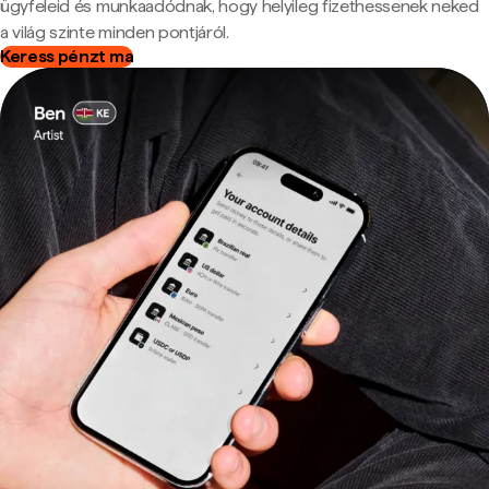
ügyfeleid és munkaadódnak, hogy helyileg fizethessenek neked
a világ szinte minden pontjáról.
Keress pénzt ma