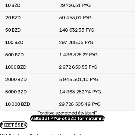
10
BZD
29 726
,51
PYG
20
BZD
59 453
,01
PYG
50
BZD
148 632
,53
PYG
100
BZD
297 265
,05
PYG
500
BZD
1 486 325
,27
PYG
1000
BZD
2 972 650
,55
PYG
2000
BZD
5 945 301
,10
PYG
5000
BZD
14 863 252
,74
PYG
10 000
BZD
29 726 505
,49
PYG
Fordítva szeretnéd átváltani?
Váltsd át PYG-ot BZD formátumra
FIZETÉSEK