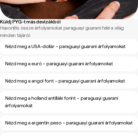
Küldj PYG-t más devizákból
Hasonlíts össze árfolyamokat paraguayi guarani felé a világ
minden tájáról.
Nézd meg a USA-dollár – paraguayi guarani árfolyamokat
Nézd meg a euró – paraguayi guarani árfolyamokat
Nézd meg a angol font – paraguayi guarani árfolyamokat
Nézd meg a holland antilláki forint – paraguayi guarani
árfolyamokat
Nézd meg a argentin peso – paraguayi guarani árfolyamokat