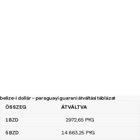
belize-i dollár – paraguayi guarani átváltási táblázat
ÖSSZEG
ÁTVÁLTVA
belize-i dollár – paraguayi guarani átváltási táblázat
1
BZD
2972
,65
PYG
5
BZD
14 863
,25
PYG