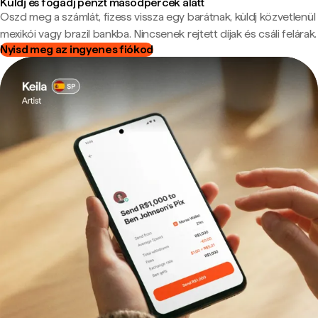
Küldj és fogadj pénzt másodpercek alatt
Oszd meg a számlát, fizess vissza egy barátnak, küldj közvetlenül
mexikói vagy brazil bankba. Nincsenek rejtett díjak és csáli felárak.
Nyisd meg az ingyenes fiókod