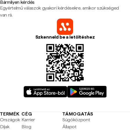
Bármilyen kérdés
Egyértelmű válaszok gyakori kérdésekre, amikor szükséged
van rá.
Szkenneld be a letöltéshez
TERMÉK
CÉG
TÁMOGATÁS
Országok
Karrier
Súgóközpont
Díjak
Blog
Állapot