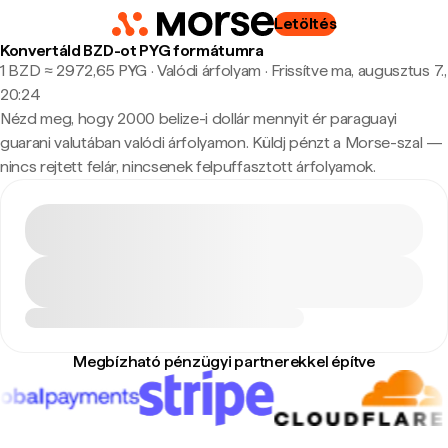
Letöltés
Konvertáld BZD-ot PYG formátumra
1 BZD ≈ 2972,65 PYG · Valódi árfolyam
·
Frissítve ma, augusztus 7.,
20:24
Nézd meg, hogy 2000 belize-i dollár mennyit ér paraguayi
guarani valutában valódi árfolyamon. Küldj pénzt a Morse-szal —
nincs rejtett felár, nincsenek felpuffasztott árfolyamok.
Megbízható pénzügyi partnerekkel építve