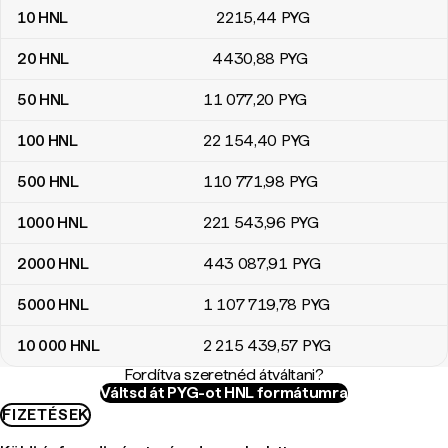
10
HNL
2215
,44
PYG
20
HNL
4430
,88
PYG
50
HNL
11 077
,20
PYG
100
HNL
22 154
,40
PYG
500
HNL
110 771
,98
PYG
1000
HNL
221 543
,96
PYG
2000
HNL
443 087
,91
PYG
5000
HNL
1 107 719
,78
PYG
10 000
HNL
2 215 439
,57
PYG
Fordítva szeretnéd átváltani?
Váltsd át PYG-ot HNL formátumra
FIZETÉSEK