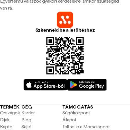
Egyértelmű válaszok gyakori kérdésekre, amikor szükséged
van rá.
Szkenneld be a letöltéshez
TERMÉK
CÉG
TÁMOGATÁS
Országok
Karrier
Súgóközpont
Díjak
Blog
Állapot
Kripto
Sajtó
Töltsd le a Morse appot