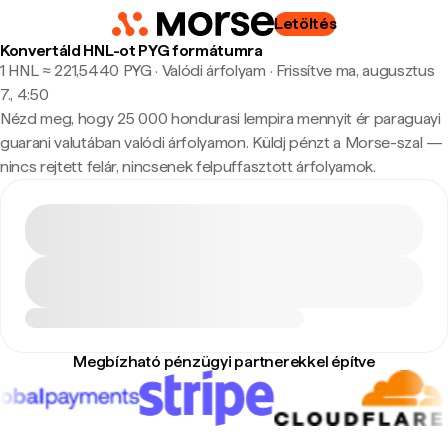
Letöltés
Konvertáld HNL-ot PYG formátumra
1 HNL ≈ 221,5440 PYG · Valódi árfolyam
·
Frissítve ma, augusztus
7., 4:50
Nézd meg, hogy 25 000 hondurasi lempira mennyit ér paraguayi
guarani valutában valódi árfolyamon. Küldj pénzt a Morse-szal —
nincs rejtett felár, nincsenek felpuffasztott árfolyamok.
Megbízható pénzügyi partnerekkel építve