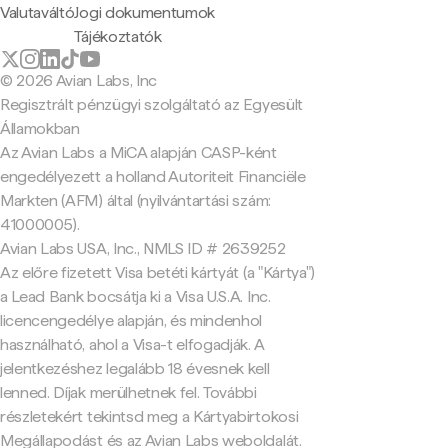
Valutaváltó
Jogi dokumentumok
Tájékoztatók
© 2026 Avian Labs, Inc
Regisztrált pénzügyi szolgáltató az Egyesült
Államokban
Az Avian Labs a MiCA alapján CASP-ként
engedélyezett a holland Autoriteit Financiële
Markten (AFM) által (nyilvántartási szám:
41000005).
Avian Labs USA, Inc., NMLS ID # 2639252
Az előre fizetett Visa betéti kártyát (a "Kártya")
a Lead Bank bocsátja ki a Visa U.S.A. Inc.
licencengedélye alapján, és mindenhol
használható, ahol a Visa-t elfogadják. A
jelentkezéshez legalább 18 évesnek kell
lenned. Díjak merülhetnek fel. További
részletekért tekintsd meg a Kártyabirtokosi
Megállapodást és az Avian Labs weboldalát.