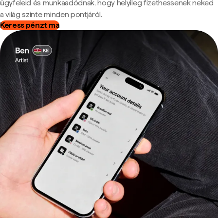
ügyfeleid és munkaadódnak, hogy helyileg fizethessenek neked
a világ szinte minden pontjáról.
Keress pénzt ma