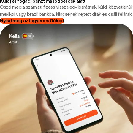
Küldj és fogadj pénzt másodpercek alatt
Oszd meg a számlát, fizess vissza egy barátnak, küldj közvetlenül
mexikói vagy brazil bankba. Nincsenek rejtett díjak és csáli felárak.
Nyisd meg az ingyenes fiókod