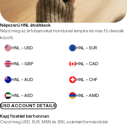
Népszerű HNL átváltások
Nézd meg az árfolyamokat hondurasi lempira és más fő devizák
között.
HNL – USD
HNL – EUR
HNL – GBP
HNL – CAD
HNL – AUD
HNL – CHF
HNL – AED
HNL – AMD
USD ACCOUNT DETAILS
Kapj fizetést bárhonnan
Oszd meg USD, EUR, MXN és BRL számlainformációidat