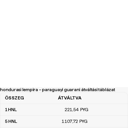
hondurasi lempira – paraguayi guarani átváltási táblázat
ÖSSZEG
ÁTVÁLTVA
hondurasi lempira – paraguayi guarani átváltási táblázat
1
HNL
221
,54
PYG
5
HNL
1107
,72
PYG