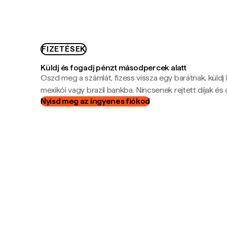
FIZETÉSEK
Küldj és fogadj pénzt másodpercek alatt
Oszd meg a számlát, fizess vissza egy barátnak, küldj
mexikói vagy brazil bankba. Nincsenek rejtett díjak és c
Nyisd meg az ingyenes fiókod