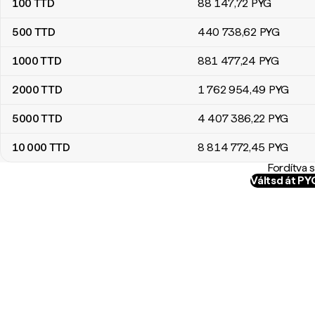
100
TTD
88 147
,72
PYG
500
TTD
440 738
,62
PYG
1000
TTD
881 477
,24
PYG
2000
TTD
1 762 954
,49
PYG
5000
TTD
4 407 386
,22
PYG
10 000
TTD
8 814 772
,45
PYG
Fordítva 
Váltsd át P