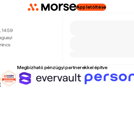
App letöltése
, 14:59
aguayi
nincs
Megbízható pénzügyi partnerekkel építve