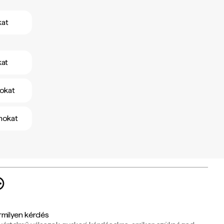
kat
kat
mokat
amokat
rmilyen kérdés