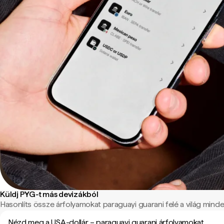
Küldj PYG-t más devizákból
Hasonlíts össze árfolyamokat paraguayi guarani felé a világ minden
Nézd meg a USA-dollár – paraguayi guarani árfolyamokat