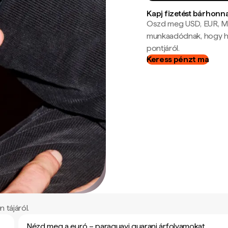
Kapj fizetést bárhonn
Oszd meg USD, EUR, MX
munkaadódnak, hogy hel
pontjáról.
Keress pénzt ma
 tájáról.
Nézd meg a euró – paraguayi guarani árfolyamokat