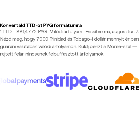
Konvertáld TTD-ot PYG formátumra
1 TTD ≈ 881,4772 PYG · Valódi árfolyam
·
Frissítve ma, augusztus 7.
Nézd meg, hogy 7000 Trinidad és Tobago-i dollár mennyit ér par
guarani valutában valódi árfolyamon. Küldj pénzt a Morse-szal — 
rejtett felár, nincsenek felpuffasztott árfolyamok.