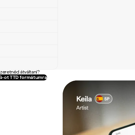
szeretnéd átváltani?
YG-ot TTD formátumra