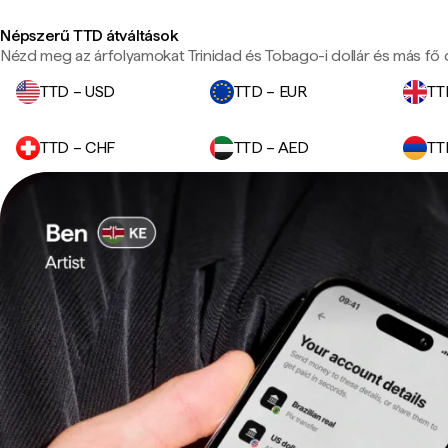
Népszerű TTD átváltások
Nézd meg az árfolyamokat Trinidad és Tobago-i dollár és más fő 
TTD – USD
TTD – EUR
TT
TTD – CHF
TTD – AED
TT