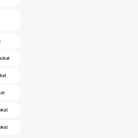
t
mokat
kat
kat
okat
okat