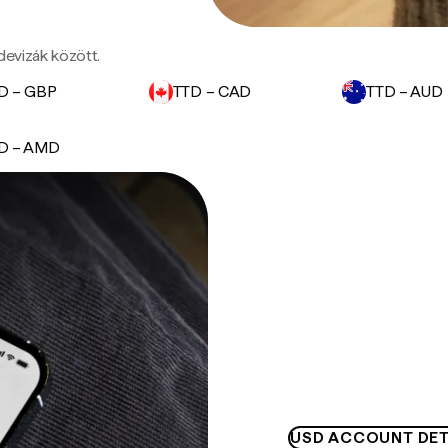
devizák között.
D – GBP
TTD – CAD
TTD – AUD
D – AMD
USD ACCOUNT DET