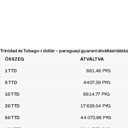
Trinidad és Tobago-i dollár – paraguayi guarani átváltási táblá
ÖSSZEG
ÁTVÁLTVA
Trinidad és Tobago-i dollár – paraguayi guarani átváltási táblázat
1
TTD
881
,48
PYG
5
TTD
4407
,39
PYG
10
TTD
8814
,77
PYG
20
TTD
17 629
,54
PYG
50
TTD
44 073
,86
PYG