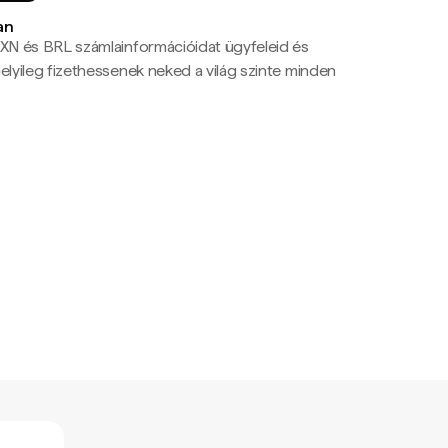
an
N és BRL számlainformációidat ügyfeleid és
yileg fizethessenek neked a világ szinte minden