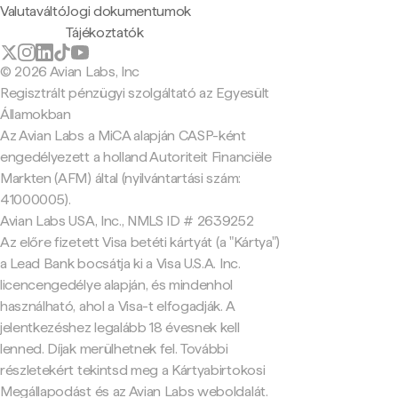
Valutaváltó
Jogi dokumentumok
Tájékoztatók
© 2026 Avian Labs, Inc
Regisztrált pénzügyi szolgáltató az Egyesült
Államokban
Az Avian Labs a MiCA alapján CASP-ként
engedélyezett a holland Autoriteit Financiële
Markten (AFM) által (nyilvántartási szám:
41000005).
Avian Labs USA, Inc., NMLS ID # 2639252
Az előre fizetett Visa betéti kártyát (a "Kártya")
a Lead Bank bocsátja ki a Visa U.S.A. Inc.
licencengedélye alapján, és mindenhol
használható, ahol a Visa-t elfogadják. A
jelentkezéshez legalább 18 évesnek kell
lenned. Díjak merülhetnek fel. További
részletekért tekintsd meg a Kártyabirtokosi
Megállapodást és az Avian Labs weboldalát.