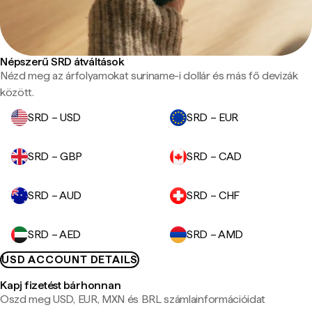
Népszerű SRD átváltások
Nézd meg az árfolyamokat suriname-i dollár és más fő devizák
között.
SRD – USD
SRD – EUR
SRD – GBP
SRD – CAD
SRD – AUD
SRD – CHF
SRD – AED
SRD – AMD
USD ACCOUNT DETAILS
Kapj fizetést bárhonnan
Oszd meg USD, EUR, MXN és BRL számlainformációidat