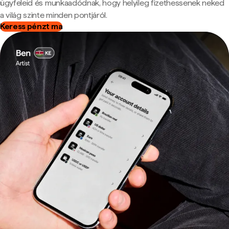
ügyfeleid és munkaadódnak, hogy helyileg fizethessenek neked
a világ szinte minden pontjáról.
Keress pénzt ma