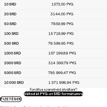
10
SRD
1572
,00
PYG
20
SRD
3144
,00
PYG
50
SRD
7859
,99
PYG
100
SRD
15 719
,99
PYG
500
SRD
78 599
,95
PYG
1000
SRD
157 199
,89
PYG
2000
SRD
314 399
,79
PYG
5000
SRD
785 999
,47
PYG
10 000
SRD
1 571 998
,94
PYG
Fordítva szeretnéd átváltani?
Váltsd át PYG-ot SRD formátumra
FIZETÉSEK