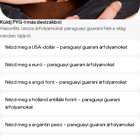
Küldj PYG-t más devizákból
Hasonlíts össze árfolyamokat paraguayi guarani felé a világ
minden tájáról.
Nézd meg a USA-dollár – paraguayi guarani árfolyamokat
Nézd meg a euró – paraguayi guarani árfolyamokat
Nézd meg a angol font – paraguayi guarani árfolyamokat
Nézd meg a holland antilláki forint – paraguayi guarani
árfolyamokat
Nézd meg a argentin peso – paraguayi guarani árfolyamokat