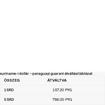
suriname-i dollár – paraguayi guarani átváltási táblázat
ÖSSZEG
ÁTVÁLTVA
suriname-i dollár – paraguayi guarani átváltási táblázat
1
SRD
157
,20
PYG
5
SRD
786
,00
PYG