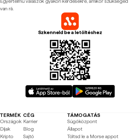
Egyértelmű válaszok gyakori kérdésekre, amikor szükséged
van rá.
Szkenneld be a letöltéshez
TERMÉK
CÉG
TÁMOGATÁS
Országok
Karrier
Súgóközpont
Díjak
Blog
Állapot
Kripto
Sajtó
Töltsd le a Morse appot