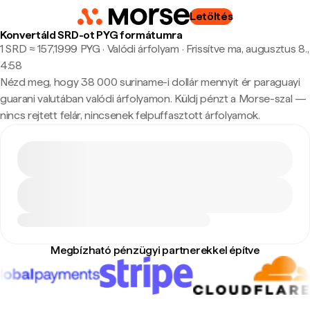
Letöltés
Konvertáld SRD-ot PYG formátumra
1 SRD ≈ 157,1999 PYG · Valódi árfolyam
·
Frissítve ma, augusztus 8.,
4:58
Nézd meg, hogy 38 000 suriname-i dollár mennyit ér paraguayi
guarani valutában valódi árfolyamon. Küldj pénzt a Morse-szal —
nincs rejtett felár, nincsenek felpuffasztott árfolyamok.
Megbízható pénzügyi partnerekkel építve