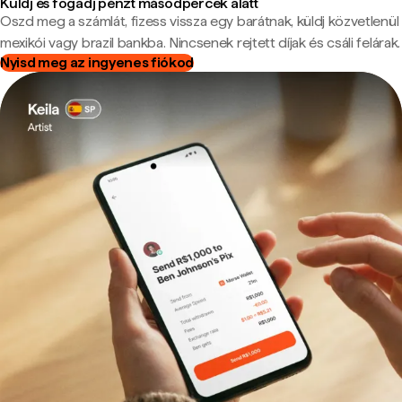
Küldj és fogadj pénzt másodpercek alatt
Oszd meg a számlát, fizess vissza egy barátnak, küldj közvetlenül
mexikói vagy brazil bankba. Nincsenek rejtett díjak és csáli felárak.
Nyisd meg az ingyenes fiókod