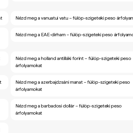
at
Nézd meg a vanuatui vatu – fülöp-szigeteki peso árfolya
Nézd meg a EAE-dirham – fülöp-szigeteki peso árfolyam
t
Nézd meg a holland antilláki forint – fülöp-szigeteki peso
árfolyamokat
t
Nézd meg a azerbajdzsáni manat – fülöp-szigeteki peso
árfolyamokat
Nézd meg a barbadosi dollár – fülöp-szigeteki peso
árfolyamokat
t