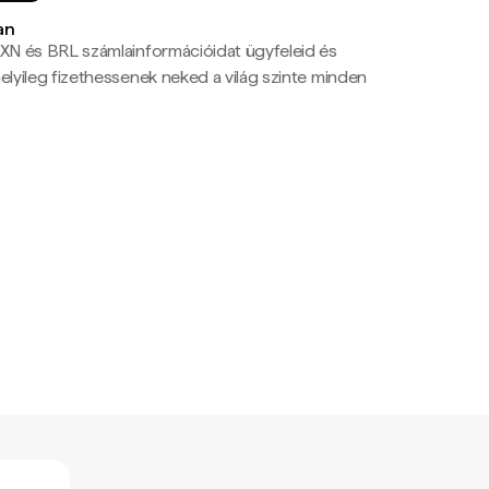
an
N és BRL számlainformációidat ügyfeleid és
yileg fizethessenek neked a világ szinte minden