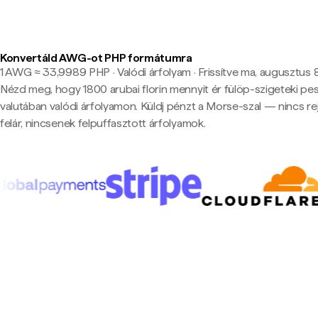
Konvertáld AWG-ot PHP formátumra
1 AWG ≈ 33,9989 PHP · Valódi árfolyam
·
Frissítve ma, augusztus 8
Nézd meg, hogy 1800 arubai florin mennyit ér fülöp-szigeteki pe
valutában valódi árfolyamon. Küldj pénzt a Morse-szal — nincs rej
felár, nincsenek felpuffasztott árfolyamok.