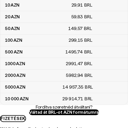
10
AZN
29
,91
BRL
20
AZN
59
,83
BRL
50
AZN
149
,57
BRL
100
AZN
299
,15
BRL
500
AZN
1495
,74
BRL
1000
AZN
2991
,47
BRL
2000
AZN
5982
,94
BRL
5000
AZN
14 957
,35
BRL
10 000
AZN
29 914
,71
BRL
Fordítva szeretnéd átváltani?
Váltsd át BRL-ot AZN formátumra
FIZETÉSEK