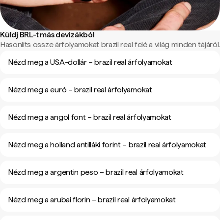
Küldj BRL-t más devizákból
Hasonlíts össze árfolyamokat brazil real felé a világ minden tájáról.
Nézd meg a USA-dollár – brazil real árfolyamokat
Nézd meg a euró – brazil real árfolyamokat
Nézd meg a angol font – brazil real árfolyamokat
Nézd meg a holland antilláki forint – brazil real árfolyamokat
Nézd meg a argentin peso – brazil real árfolyamokat
Nézd meg a arubai florin – brazil real árfolyamokat