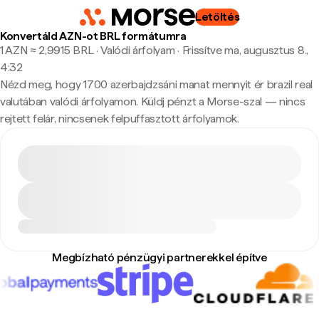
Letöltés
Konvertáld AZN-ot BRL formátumra
1 AZN ≈ 2,9915 BRL · Valódi árfolyam
·
Frissítve ma, augusztus 8.,
4:32
Nézd meg, hogy 1700 azerbajdzsáni manat mennyit ér brazil real
valutában valódi árfolyamon. Küldj pénzt a Morse-szal — nincs
rejtett felár, nincsenek felpuffasztott árfolyamok.
Megbízható pénzügyi partnerekkel építve