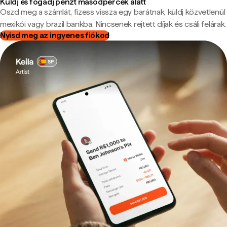
Küldj és fogadj pénzt másodpercek alatt
Oszd meg a számlát, fizess vissza egy barátnak, küldj közvetlenül
mexikói vagy brazil bankba. Nincsenek rejtett díjak és csáli felárak.
Nyisd meg az ingyenes fiókod