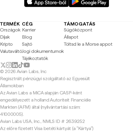
TERMÉK
CÉG
TÁMOGATÁS
Országok
Karrier
Súgóközpont
Díjak
Blog
Állapot
Kripto
Sajtó
Töltsd le a Morse appot
Valutaváltó
Jogi dokumentumok
Tájékoztatók
© 2026 Avian Labs, Inc
Regisztrált pénzügyi szolgáltató az Egyesült
Államokban
Az Avian Labs a MiCA alapján CASP-ként
engedélyezett a holland Autoriteit Financiële
Markten (AFM) által (nyilvántartási szám:
41000005).
Avian Labs USA, Inc., NMLS ID # 2639252
Az előre fizetett Visa betéti kártyát (a "Kártya")