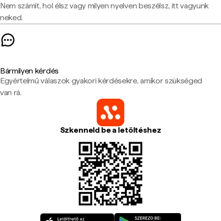
Nem számít, hol élsz vagy milyen nyelven beszélsz, itt vagyunk
neked.
Bármilyen kérdés
Egyértelmű válaszok gyakori kérdésekre, amikor szükséged
van rá.
Szkenneld be a letöltéshez