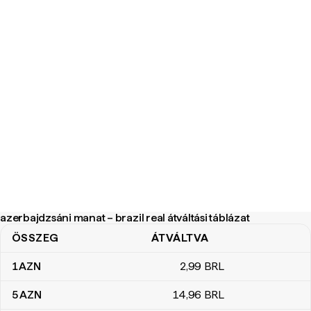
azerbajdzsáni manat – brazil real átváltási táblázat
ÖSSZEG
ÁTVÁLTVA
azerbajdzsáni manat – brazil real átváltási táblázat
1
AZN
2
,99
BRL
5
AZN
14
,96
BRL