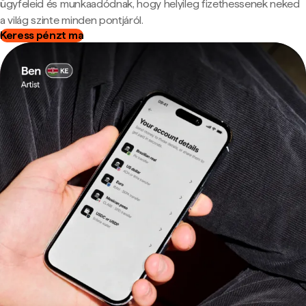
ügyfeleid és munkaadódnak, hogy helyileg fizethessenek neked
a világ szinte minden pontjáról.
Keress pénzt ma