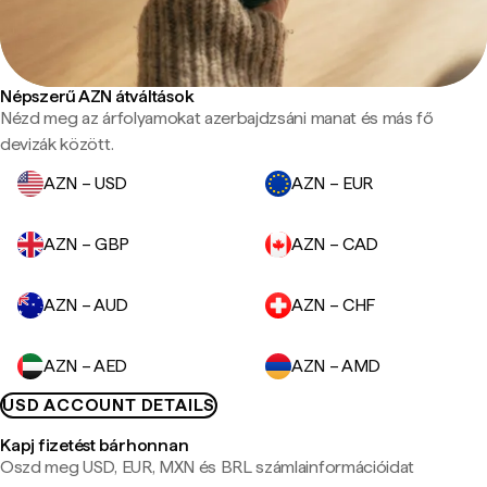
Népszerű AZN átváltások
Nézd meg az árfolyamokat azerbajdzsáni manat és más fő
devizák között.
AZN – USD
AZN – EUR
AZN – GBP
AZN – CAD
AZN – AUD
AZN – CHF
AZN – AED
AZN – AMD
USD ACCOUNT DETAILS
Kapj fizetést bárhonnan
Oszd meg USD, EUR, MXN és BRL számlainformációidat