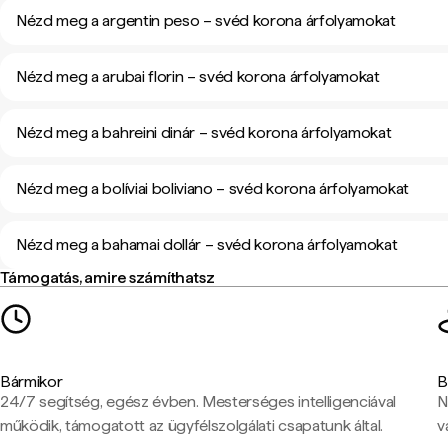
Nézd meg a argentin peso – svéd korona árfolyamokat
Nézd meg a arubai florin – svéd korona árfolyamokat
Nézd meg a bahreini dinár – svéd korona árfolyamokat
Nézd meg a bolíviai boliviano – svéd korona árfolyamokat
Nézd meg a bahamai dollár – svéd korona árfolyamokat
Támogatás, amire számíthatsz
Bármikor
B
24/7 segítség, egész évben. Mesterséges intelligenciával
N
működik, támogatott az ügyfélszolgálati csapatunk által.
v