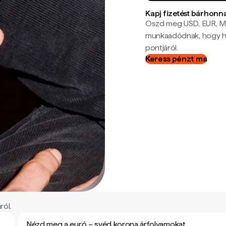
Kapj fizetést bárhonn
Oszd meg USD, EUR, MX
munkaadódnak, hogy hel
pontjáról.
Keress pénzt ma
ról.
Nézd meg a euró – svéd korona árfolyamokat