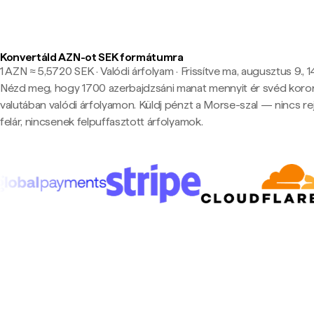
Konvertáld AZN-ot SEK formátumra
1 AZN ≈ 5,5720 SEK · Valódi árfolyam
·
Frissítve ma, augusztus 9., 1
Nézd meg, hogy 1700 azerbajdzsáni manat mennyit ér svéd koro
valutában valódi árfolyamon. Küldj pénzt a Morse-szal — nincs rej
felár, nincsenek felpuffasztott árfolyamok.