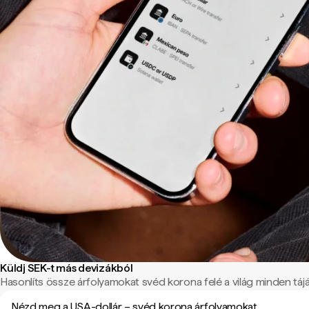
Küldj SEK-t más devizákból
Hasonlíts össze árfolyamokat svéd korona felé a világ minden tájá
Nézd meg a USA-dollár – svéd korona árfolyamokat