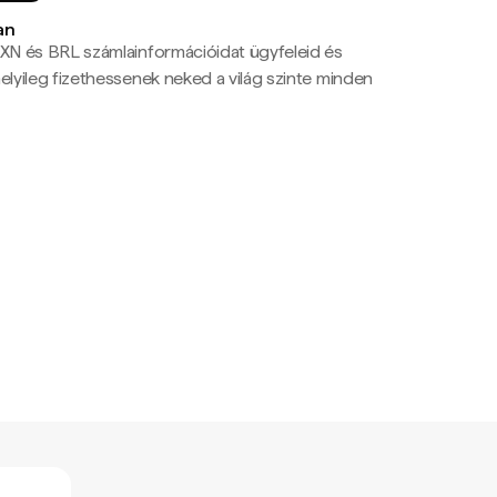
an
N és BRL számlainformációidat ügyfeleid és
yileg fizethessenek neked a világ szinte minden