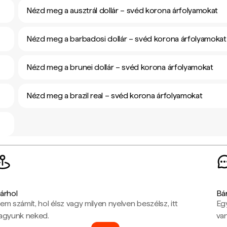
Nézd meg a ausztrál dollár – svéd korona árfolyamokat
Nézd meg a barbadosi dollár – svéd korona árfolyamokat
Nézd meg a brunei dollár – svéd korona árfolyamokat
Nézd meg a brazil real – svéd korona árfolyamokat
árhol
Bá
em számít, hol élsz vagy milyen nyelven beszélsz, itt
Eg
agyunk neked.
van