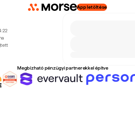
App letöltése
4:22
na
tett
Megbízható pénzügyi partnerekkel építve