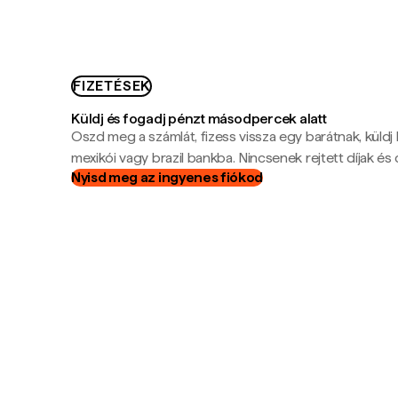
FIZETÉSEK
Küldj és fogadj pénzt másodpercek alatt
Oszd meg a számlát, fizess vissza egy barátnak, küldj
mexikói vagy brazil bankba. Nincsenek rejtett díjak és c
Nyisd meg az ingyenes fiókod