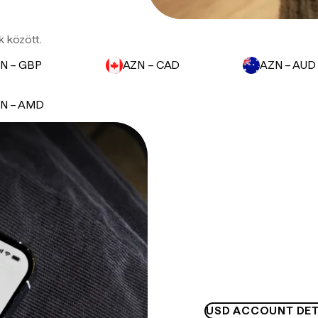
k között.
N – GBP
AZN – CAD
AZN – AUD
N – AMD
USD ACCOUNT DET