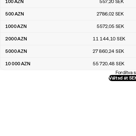
100
AZN
557
,20
SEK
500
AZN
2786
,02
SEK
1000
AZN
5572
,05
SEK
2000
AZN
11 144
,10
SEK
5000
AZN
27 860
,24
SEK
10 000
AZN
55 720
,48
SEK
Fordítva 
Váltsd át S