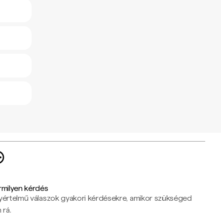
rmilyen kérdés
yértelmű válaszok gyakori kérdésekre, amikor szükséged
 rá.