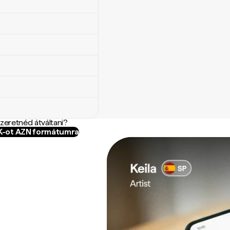
szeretnéd átváltani?
EK-ot AZN formátumra