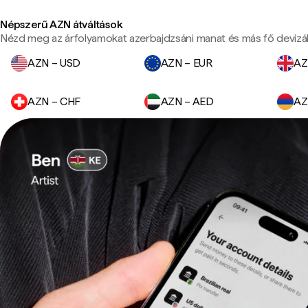
Népszerű AZN átváltások
Nézd meg az árfolyamokat azerbajdzsáni manat és más fő devizá
AZN – USD
AZN – EUR
AZ
AZN – CHF
AZN – AED
AZ