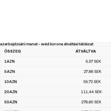
azerbajdzsáni manat – svéd korona átváltási táblázat
ÖSSZEG
ÁTVÁLTVA
azerbajdzsáni manat – svéd korona átváltási táblázat
1
AZN
5
,57
SEK
5
AZN
27
,86
SEK
10
AZN
55
,72
SEK
20
AZN
111
,44
SEK
50
AZN
278
,60
SEK