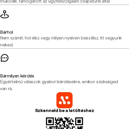
működik, támogatott az ügyfélszolgálati csapatunk által.
Bárhol
Nem számít, hol élsz vagy milyen nyelven beszélsz, itt vagyunk
neked.
Bármilyen kérdés
Egyértelmű válaszok gyakori kérdésekre, amikor szükséged
van rá.
Szkenneld be a letöltéshez