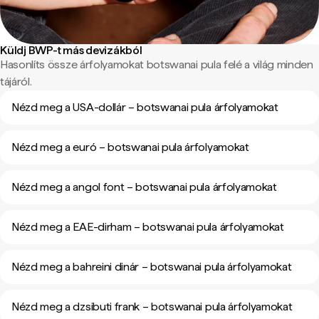
Küldj BWP-t más devizákból
Hasonlíts össze árfolyamokat botswanai pula felé a világ minden
tájáról.
Nézd meg a USA-dollár – botswanai pula árfolyamokat
Nézd meg a euró – botswanai pula árfolyamokat
Nézd meg a angol font – botswanai pula árfolyamokat
Nézd meg a EAE-dirham – botswanai pula árfolyamokat
Nézd meg a bahreini dinár – botswanai pula árfolyamokat
Nézd meg a dzsibuti frank – botswanai pula árfolyamokat