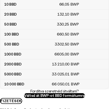
10
BBD
66
,05
BWP
20
BBD
132
,10
BWP
50
BBD
330
,25
BWP
100
BBD
660
,50
BWP
500
BBD
3302
,50
BWP
1000
BBD
6605
,00
BWP
2000
BBD
13 210
,00
BWP
5000
BBD
33 025
,01
BWP
10 000
BBD
66 050
,01
BWP
Fordítva szeretnéd átváltani?
Váltsd át BWP-ot BBD formátumra
FIZETÉSEK