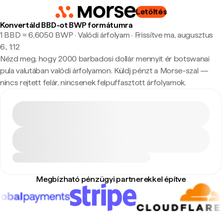
Letöltés
Konvertáld BBD-ot BWP formátumra
1 BBD ≈ 6,6050 BWP · Valódi árfolyam
·
Frissítve ma, augusztus
6., 1:12
Nézd meg, hogy 2000 barbadosi dollár mennyit ér botswanai
pula valutában valódi árfolyamon. Küldj pénzt a Morse-szal —
nincs rejtett felár, nincsenek felpuffasztott árfolyamok.
Megbízható pénzügyi partnerekkel építve