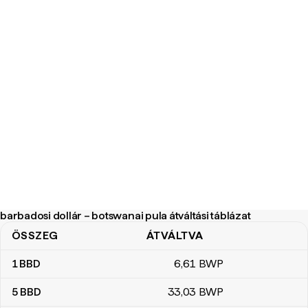
barbadosi dollár – botswanai pula átváltási táblázat
ÖSSZEG
ÁTVÁLTVA
barbadosi dollár – botswanai pula átváltási táblázat
1
BBD
6
,61
BWP
5
BBD
33
,03
BWP