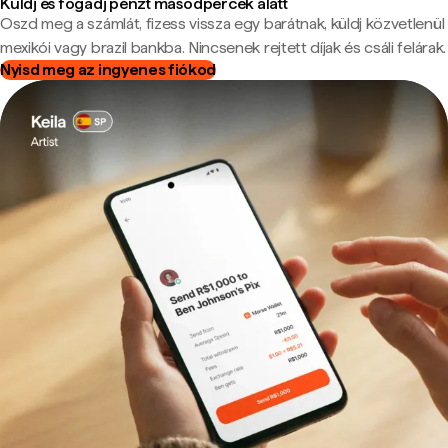
Küldj és fogadj pénzt másodpercek alatt
Oszd meg a számlát, fizess vissza egy barátnak, küldj közvetlenül
mexikói vagy brazil bankba. Nincsenek rejtett díjak és csáli felárak.
Nyisd meg az ingyenes fiókod