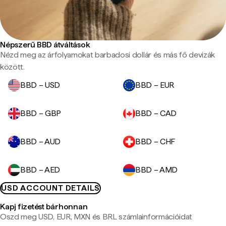
Népszerű BBD átváltások
Nézd meg az árfolyamokat barbadosi dollár és más fő devizák
között.
BBD – USD
BBD – EUR
BBD – GBP
BBD – CAD
BBD – AUD
BBD – CHF
BBD – AED
BBD – AMD
USD ACCOUNT DETAILS
Kapj fizetést bárhonnan
Oszd meg USD, EUR, MXN és BRL számlainformációidat