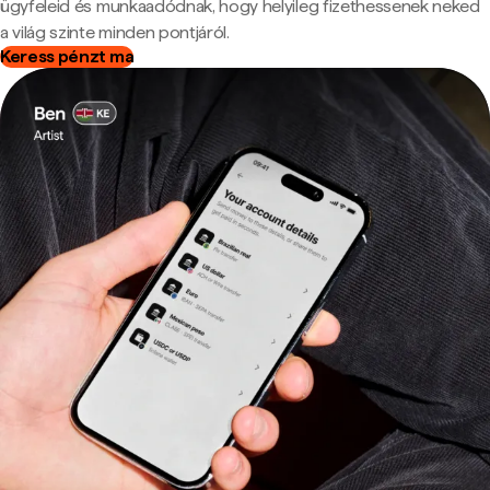
ügyfeleid és munkaadódnak, hogy helyileg fizethessenek neked
a világ szinte minden pontjáról.
Keress pénzt ma