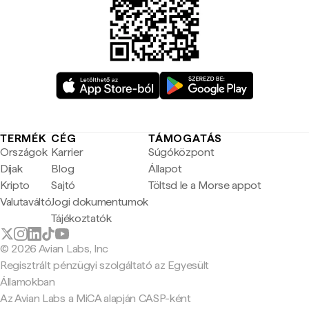
TERMÉK
CÉG
TÁMOGATÁS
Országok
Karrier
Súgóközpont
Díjak
Blog
Állapot
Kripto
Sajtó
Töltsd le a Morse appot
Valutaváltó
Jogi dokumentumok
Tájékoztatók
© 2026 Avian Labs, Inc
Regisztrált pénzügyi szolgáltató az Egyesült
Államokban
Az Avian Labs a MiCA alapján CASP-ként