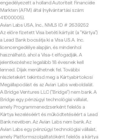
engedélyezett a holland Autoriteit Financiële
Markten (AFM) által (nyilvántartási szám:
41000005).
Avian Labs USA, Inc., NMLS ID # 2639252
Az előre fizetett Visa betéti kártyát (a "Kártya")
a Lead Bank bocsátja ki a Visa U.S.A. Inc.
licencengedélye alapján, és mindenhol
használható, ahol a Visa-t elfogadják. A
jelentkezéshez legalább 18 évesnek kell
lenned. Díjak merülhetnek fel. További
részletekért tekintsd meg a Kártyabirtokosi
Megállapodást és az Avian Labs weboldalát.
A Bridge Ventures LLC ("Bridge") nem bank. A
Bridge egy pénzügyi technológiai vállalat,
amely Programmenedzserként felelős a
Kártya kezeléséért és működtetéséért a Lead
Bank nevében. Az Avian Labs nem bank. Az
Avian Labs egy pénzügyi technológiai vállalat,
amely Platformszolgáltatóként felelős a kártya