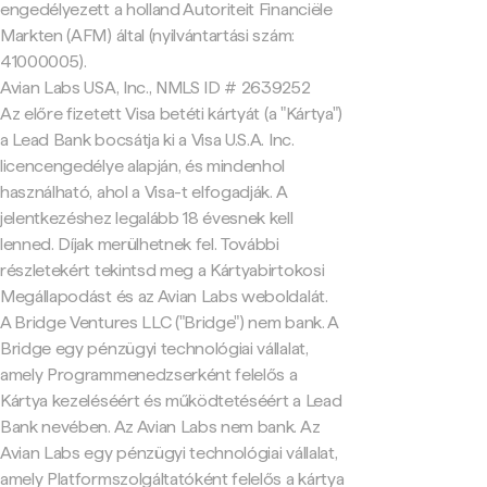
engedélyezett a holland Autoriteit Financiële
Markten (AFM) által (nyilvántartási szám:
41000005).
Avian Labs USA, Inc., NMLS ID # 2639252
Az előre fizetett Visa betéti kártyát (a "Kártya")
a Lead Bank bocsátja ki a Visa U.S.A. Inc.
licencengedélye alapján, és mindenhol
használható, ahol a Visa-t elfogadják. A
jelentkezéshez legalább 18 évesnek kell
lenned. Díjak merülhetnek fel. További
részletekért tekintsd meg a Kártyabirtokosi
Megállapodást és az Avian Labs weboldalát.
A Bridge Ventures LLC ("Bridge") nem bank. A
Bridge egy pénzügyi technológiai vállalat,
amely Programmenedzserként felelős a
Kártya kezeléséért és működtetéséért a Lead
Bank nevében. Az Avian Labs nem bank. Az
Avian Labs egy pénzügyi technológiai vállalat,
amely Platformszolgáltatóként felelős a kártya