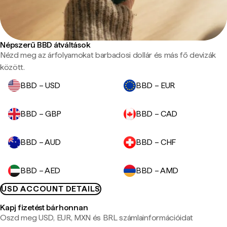
Népszerű BBD átváltások
Nézd meg az árfolyamokat barbadosi dollár és más fő devizák
között.
BBD – USD
BBD – EUR
BBD – GBP
BBD – CAD
BBD – AUD
BBD – CHF
BBD – AED
BBD – AMD
USD ACCOUNT DETAILS
Kapj fizetést bárhonnan
Oszd meg USD, EUR, MXN és BRL számlainformációidat