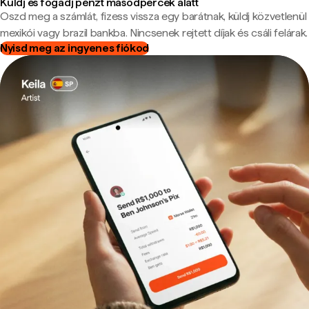
Küldj és fogadj pénzt másodpercek alatt
Oszd meg a számlát, fizess vissza egy barátnak, küldj közvetlenül
mexikói vagy brazil bankba. Nincsenek rejtett díjak és csáli felárak.
Nyisd meg az ingyenes fiókod