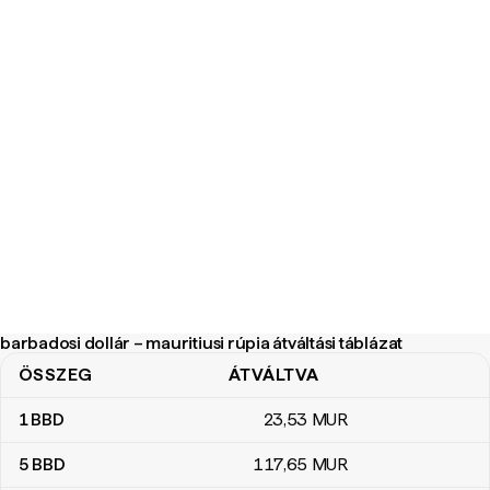
barbadosi dollár – mauritiusi rúpia átváltási táblázat
ÖSSZEG
ÁTVÁLTVA
barbadosi dollár – mauritiusi rúpia átváltási táblázat
1
BBD
23
,53
MUR
5
BBD
117
,65
MUR