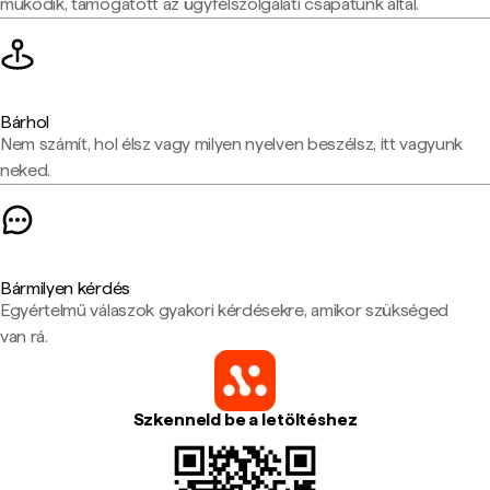
működik, támogatott az ügyfélszolgálati csapatunk által.
Bárhol
Nem számít, hol élsz vagy milyen nyelven beszélsz, itt vagyunk
neked.
Bármilyen kérdés
Egyértelmű válaszok gyakori kérdésekre, amikor szükséged
van rá.
Szkenneld be a letöltéshez