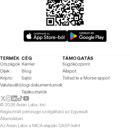
TERMÉK
CÉG
TÁMOGATÁS
Országok
Karrier
Súgóközpont
Díjak
Blog
Állapot
Kripto
Sajtó
Töltsd le a Morse appot
Valutaváltó
Jogi dokumentumok
Tájékoztatók
© 2026 Avian Labs, Inc
Regisztrált pénzügyi szolgáltató az Egyesült
Államokban
Az Avian Labs a MiCA alapján CASP-ként