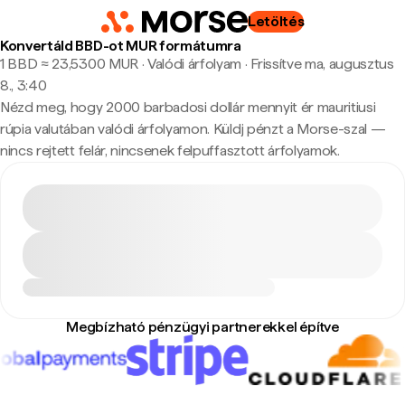
Letöltés
Konvertáld BBD-ot MUR formátumra
1 BBD ≈ 23,5300 MUR · Valódi árfolyam
·
Frissítve ma, augusztus
8., 3:40
Nézd meg, hogy 2000 barbadosi dollár mennyit ér mauritiusi
rúpia valutában valódi árfolyamon. Küldj pénzt a Morse-szal —
nincs rejtett felár, nincsenek felpuffasztott árfolyamok.
Megbízható pénzügyi partnerekkel építve