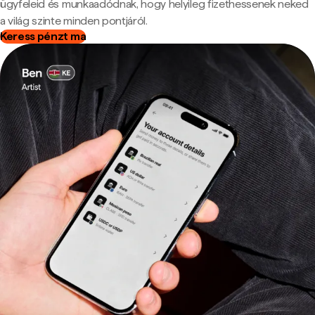
ügyfeleid és munkaadódnak, hogy helyileg fizethessenek neked
a világ szinte minden pontjáról.
Keress pénzt ma