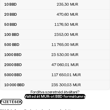
10
BBD
235
,30
MUR
20
BBD
470
,60
MUR
50
BBD
1176
,50
MUR
100
BBD
2353
,00
MUR
500
BBD
11 765
,00
MUR
1000
BBD
23 530
,00
MUR
2000
BBD
47 060
,01
MUR
5000
BBD
117 650
,01
MUR
10 000
BBD
235 300
,03
MUR
Fordítva szeretnéd átváltani?
Váltsd át MUR-ot BBD formátumra
FIZETÉSEK