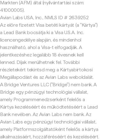
Markten (AFM) által (nyilvántartási szám:
41000005).
Avian Labs USA, Inc., NMLS ID # 2639252
Az előre fizetett Visa betéti kártyát (a "Kártya")
a Lead Bank bocsátja ki a Visa U.S.A. Inc.
licencengedélye alapján, és mindenhol
használható, ahol a Visa-t elfogadják. A
jelentkezéshez legalább 18 évesnek kell
lenned. Díjak merülhetnek fel. További
részletekért tekintsd meg a Kártyabirtokosi
Megállapodást és az Avian Labs weboldalát.
A Bridge Ventures LLC ("Bridge") nem bank. A
Bridge egy pénzügyi technológiai vállalat,
amely Programmenedzserként felelős a
Kártya kezeléséért és működtetéséért a Lead
Bank nevében. Az Avian Labs nem bank. Az
Avian Labs egy pénzügyi technológiai vállalat,
amely Platformszolgáltatóként felelős a kártya
alkalmazásáért, hozzáféréséért és kezeléséért.