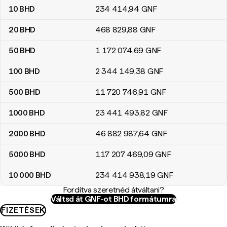
10
BHD
234 414
,94
GNF
20
BHD
468 829
,88
GNF
50
BHD
1 172 074
,69
GNF
100
BHD
2 344 149
,38
GNF
500
BHD
11 720 746
,91
GNF
1000
BHD
23 441 493
,82
GNF
2000
BHD
46 882 987
,64
GNF
5000
BHD
117 207 469
,09
GNF
10 000
BHD
234 414 938
,19
GNF
Fordítva szeretnéd átváltani?
Váltsd át GNF-ot BHD formátumra
FIZETÉSEK