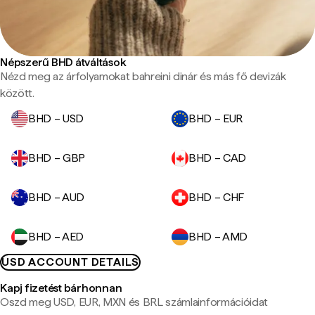
Népszerű BHD átváltások
Nézd meg az árfolyamokat bahreini dinár és más fő devizák
között.
BHD – USD
BHD – EUR
BHD – GBP
BHD – CAD
BHD – AUD
BHD – CHF
BHD – AED
BHD – AMD
USD ACCOUNT DETAILS
Kapj fizetést bárhonnan
Oszd meg USD, EUR, MXN és BRL számlainformációidat