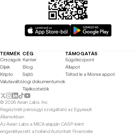
TERMÉK
CÉG
TÁMOGATÁS
Országok
Karrier
Súgóközpont
Díjak
Blog
Állapot
Kripto
Sajtó
Töltsd le a Morse appot
Valutaváltó
Jogi dokumentumok
Tájékoztatók
© 2026 Avian Labs, Inc
Regisztrált pénzügyi szolgáltató az Egyesült
Államokban
Az Avian Labs a MiCA alapján CASP-ként
engedélyezett a holland Autoriteit Financiële