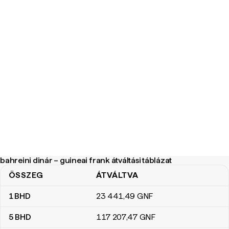
bahreini dinár – guineai frank átváltási táblázat
ÖSSZEG
ÁTVÁLTVA
bahreini dinár – guineai frank átváltási táblázat
1
BHD
23 441
,49
GNF
5
BHD
117 207
,47
GNF