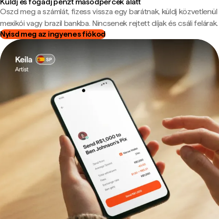
Küldj és fogadj pénzt másodpercek alatt
Oszd meg a számlát, fizess vissza egy barátnak, küldj közvetlenül
mexikói vagy brazil bankba. Nincsenek rejtett díjak és csáli felárak.
Nyisd meg az ingyenes fiókod