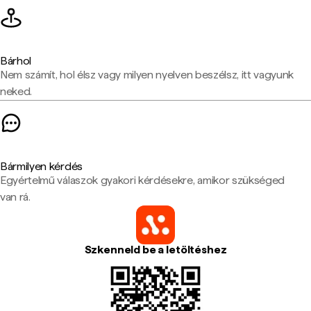
Bárhol
Nem számít, hol élsz vagy milyen nyelven beszélsz, itt vagyunk
neked.
Bármilyen kérdés
Egyértelmű válaszok gyakori kérdésekre, amikor szükséged
van rá.
Szkenneld be a letöltéshez