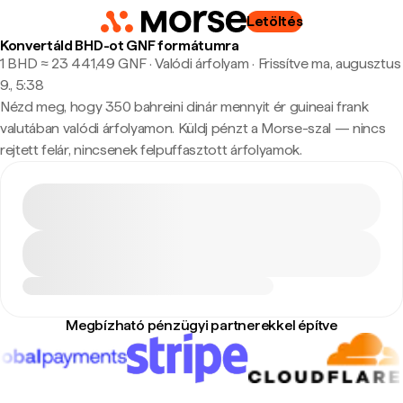
Letöltés
Konvertáld BHD-ot GNF formátumra
1 BHD ≈ 23 441,49 GNF · Valódi árfolyam
·
Frissítve ma, augusztus
9., 5:38
Nézd meg, hogy 350 bahreini dinár mennyit ér guineai frank
valutában valódi árfolyamon. Küldj pénzt a Morse-szal — nincs
rejtett felár, nincsenek felpuffasztott árfolyamok.
Megbízható pénzügyi partnerekkel építve