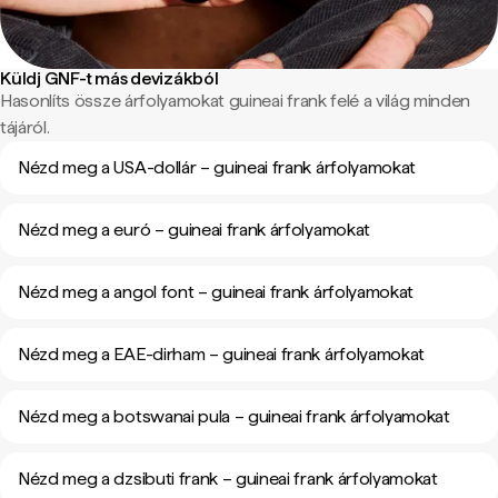
Küldj GNF-t más devizákból
Hasonlíts össze árfolyamokat guineai frank felé a világ minden
tájáról.
Nézd meg a USA-dollár – guineai frank árfolyamokat
Nézd meg a euró – guineai frank árfolyamokat
Nézd meg a angol font – guineai frank árfolyamokat
Nézd meg a EAE-dirham – guineai frank árfolyamokat
Nézd meg a botswanai pula – guineai frank árfolyamokat
Nézd meg a dzsibuti frank – guineai frank árfolyamokat