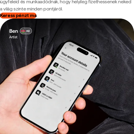
ügyfeleid és munkaadódnak, hogy helyileg fizethessenek neked
a világ szinte minden pontjáról.
Keress pénzt ma