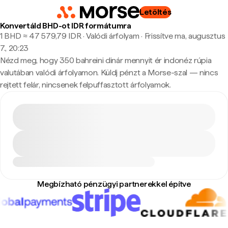
Letöltés
Konvertáld BHD-ot IDR formátumra
1 BHD ≈ 47 579,79 IDR · Valódi árfolyam
·
Frissítve ma, augusztus
7., 20:23
Nézd meg, hogy 350 bahreini dinár mennyit ér indonéz rúpia
valutában valódi árfolyamon. Küldj pénzt a Morse-szal — nincs
rejtett felár, nincsenek felpuffasztott árfolyamok.
Megbízható pénzügyi partnerekkel építve