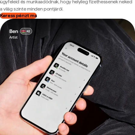
ügyfeleid és munkaadódnak, hogy helyileg fizethessenek neked
a világ szinte minden pontjáról.
Keress pénzt ma