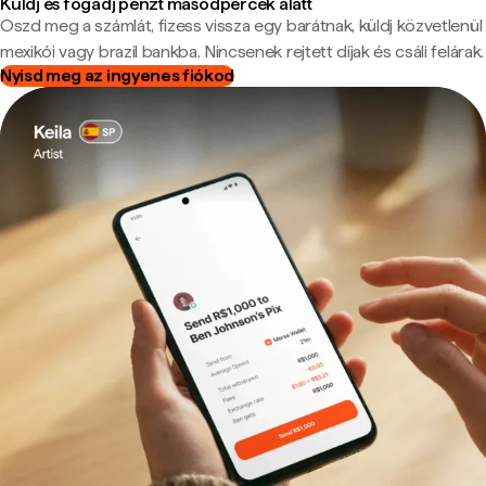
Küldj és fogadj pénzt másodpercek alatt
Oszd meg a számlát, fizess vissza egy barátnak, küldj közvetlenül
mexikói vagy brazil bankba. Nincsenek rejtett díjak és csáli felárak.
Nyisd meg az ingyenes fiókod