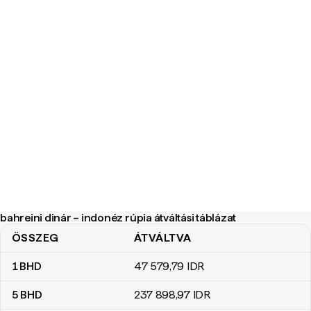
bahreini dinár – indonéz rúpia átváltási táblázat
ÖSSZEG
ÁTVÁLTVA
bahreini dinár – indonéz rúpia átváltási táblázat
1
BHD
47 579
,79
IDR
5
BHD
237 898
,97
IDR