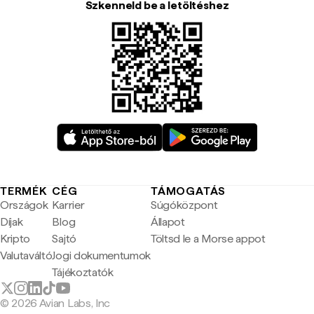
Szkenneld be a letöltéshez
TERMÉK
CÉG
TÁMOGATÁS
Országok
Karrier
Súgóközpont
Díjak
Blog
Állapot
Kripto
Sajtó
Töltsd le a Morse appot
Valutaváltó
Jogi dokumentumok
Tájékoztatók
© 2026 Avian Labs, Inc