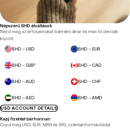
Népszerű BHD átváltások
Nézd meg az árfolyamokat bahreini dinár és más fő devizák
között.
BHD – USD
BHD – EUR
BHD – GBP
BHD – CAD
BHD – AUD
BHD – CHF
BHD – AED
BHD – AMD
USD ACCOUNT DETAILS
Kapj fizetést bárhonnan
Oszd meg USD, EUR, MXN és BRL számlainformációidat