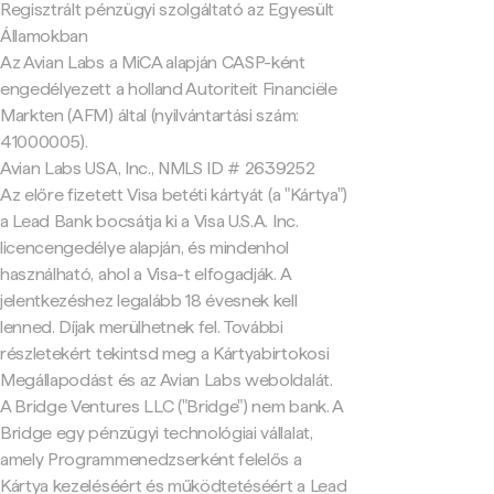
Regisztrált pénzügyi szolgáltató az Egyesült
Államokban
Az Avian Labs a MiCA alapján CASP-ként
engedélyezett a holland Autoriteit Financiële
Markten (AFM) által (nyilvántartási szám:
41000005).
Avian Labs USA, Inc., NMLS ID # 2639252
Az előre fizetett Visa betéti kártyát (a "Kártya")
a Lead Bank bocsátja ki a Visa U.S.A. Inc.
licencengedélye alapján, és mindenhol
használható, ahol a Visa-t elfogadják. A
jelentkezéshez legalább 18 évesnek kell
lenned. Díjak merülhetnek fel. További
részletekért tekintsd meg a Kártyabirtokosi
Megállapodást és az Avian Labs weboldalát.
A Bridge Ventures LLC ("Bridge") nem bank. A
Bridge egy pénzügyi technológiai vállalat,
amely Programmenedzserként felelős a
Kártya kezeléséért és működtetéséért a Lead