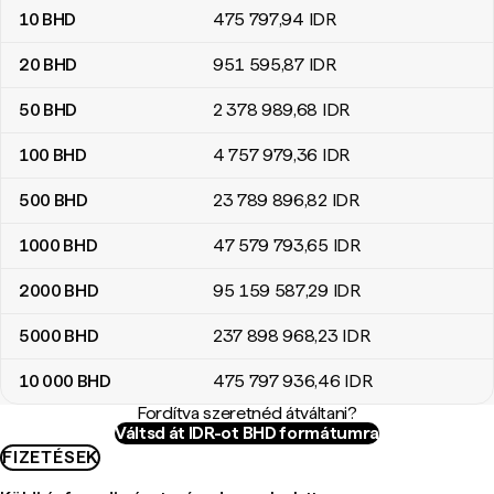
10
BHD
475 797
,94
IDR
20
BHD
951 595
,87
IDR
50
BHD
2 378 989
,68
IDR
100
BHD
4 757 979
,36
IDR
500
BHD
23 789 896
,82
IDR
1000
BHD
47 579 793
,65
IDR
2000
BHD
95 159 587
,29
IDR
5000
BHD
237 898 968
,23
IDR
10 000
BHD
475 797 936
,46
IDR
Fordítva szeretnéd átváltani?
Váltsd át IDR-ot BHD formátumra
FIZETÉSEK