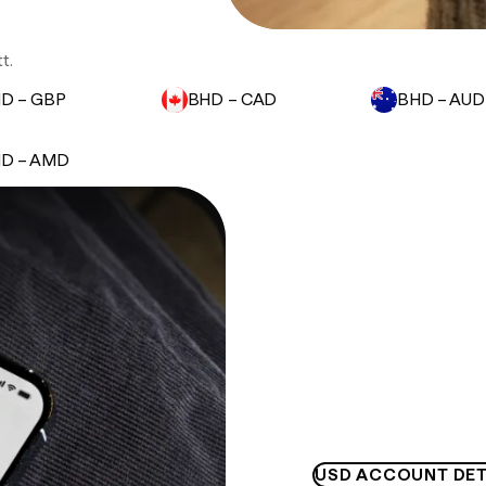
t.
D – GBP
BHD – CAD
BHD – AUD
D – AMD
USD ACCOUNT DET