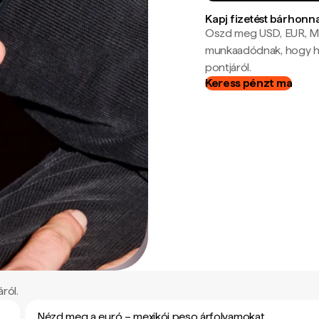
Kapj fizetést bárhonn
Oszd meg USD, EUR, MX
munkaadódnak, hogy hel
pontjáról.
Keress pénzt ma
ról.
Nézd meg a euró – mexikói peso árfolyamokat