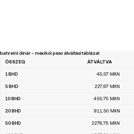
bahreini dinár – mexikói peso átváltási táblázat
ÖSSZEG
ÁTVÁLTVA
bahreini dinár – mexikói peso átváltási táblázat
1
BHD
45
,57
MXN
5
BHD
227
,87
MXN
10
BHD
455
,75
MXN
20
BHD
911
,50
MXN
50
BHD
2278
,75
MXN