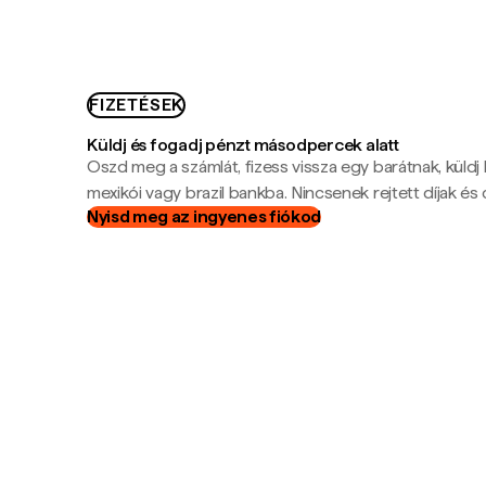
FIZETÉSEK
Küldj és fogadj pénzt másodpercek alatt
Oszd meg a számlát, fizess vissza egy barátnak, küldj
mexikói vagy brazil bankba. Nincsenek rejtett díjak és c
Nyisd meg az ingyenes fiókod