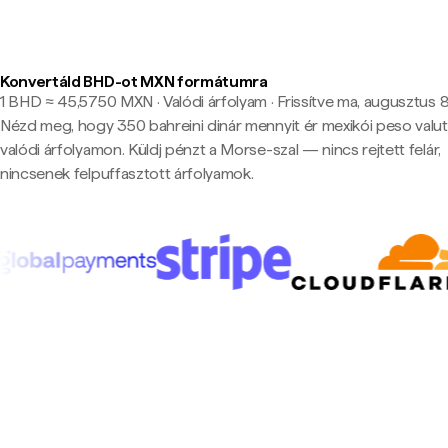
Konvertáld BHD-ot MXN formátumra
1 BHD ≈ 45,5750 MXN · Valódi árfolyam
·
Frissítve ma, augusztus 8
Nézd meg, hogy 350 bahreini dinár mennyit ér mexikói peso valu
valódi árfolyamon. Küldj pénzt a Morse-szal — nincs rejtett felár,
nincsenek felpuffasztott árfolyamok.