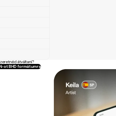
szeretnéd átváltani?
XN-ot BHD formátumra