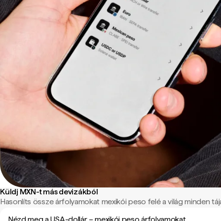
Küldj MXN-t más devizákból
Hasonlíts össze árfolyamokat mexikói peso felé a világ minden tájá
Nézd meg a USA-dollár – mexikói peso árfolyamokat