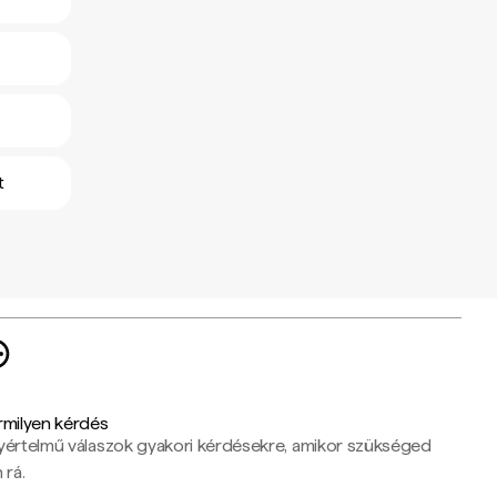
t
rmilyen kérdés
yértelmű válaszok gyakori kérdésekre, amikor szükséged
 rá.