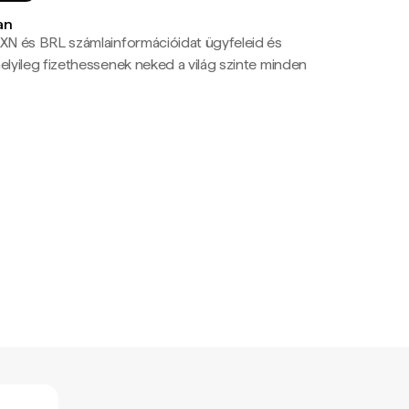
an
N és BRL számlainformációidat ügyfeleid és
yileg fizethessenek neked a világ szinte minden