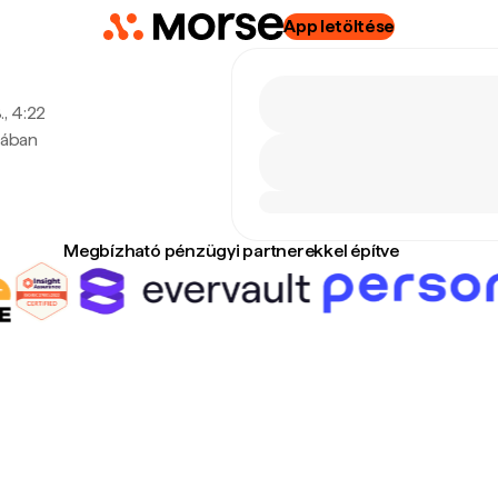
App letöltése
., 4:22
tában
Megbízható pénzügyi partnerekkel építve