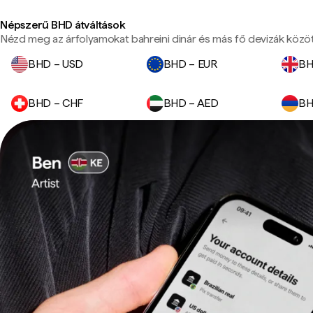
Népszerű BHD átváltások
Nézd meg az árfolyamokat bahreini dinár és más fő devizák közöt
BHD – USD
BHD – EUR
BH
BHD – CHF
BHD – AED
BH