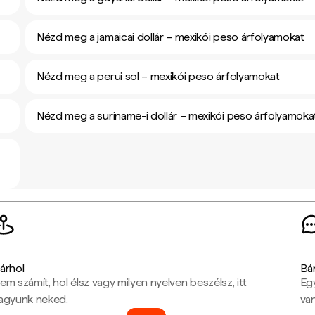
Nézd meg a jamaicai dollár – mexikói peso árfolyamokat
Nézd meg a perui sol – mexikói peso árfolyamokat
Nézd meg a suriname-i dollár – mexikói peso árfolyamoka
árhol
Bá
em számít, hol élsz vagy milyen nyelven beszélsz, itt
Eg
agyunk neked.
van