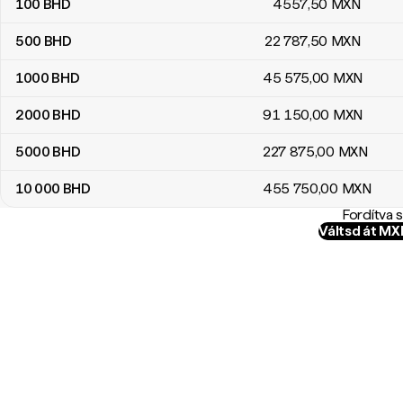
100
BHD
4557
,50
MXN
500
BHD
22 787
,50
MXN
1000
BHD
45 575
,00
MXN
2000
BHD
91 150
,00
MXN
5000
BHD
227 875
,00
MXN
10 000
BHD
455 750
,00
MXN
Fordítva 
Váltsd át M