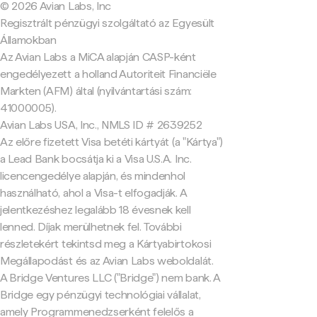
© 2026 Avian Labs, Inc
Regisztrált pénzügyi szolgáltató az Egyesült
Államokban
Az Avian Labs a MiCA alapján CASP-ként
engedélyezett a holland Autoriteit Financiële
Markten (AFM) által (nyilvántartási szám:
41000005).
Avian Labs USA, Inc., NMLS ID # 2639252
Az előre fizetett Visa betéti kártyát (a "Kártya")
a Lead Bank bocsátja ki a Visa U.S.A. Inc.
licencengedélye alapján, és mindenhol
használható, ahol a Visa-t elfogadják. A
jelentkezéshez legalább 18 évesnek kell
lenned. Díjak merülhetnek fel. További
részletekért tekintsd meg a Kártyabirtokosi
Megállapodást és az Avian Labs weboldalát.
A Bridge Ventures LLC ("Bridge") nem bank. A
Bridge egy pénzügyi technológiai vállalat,
amely Programmenedzserként felelős a