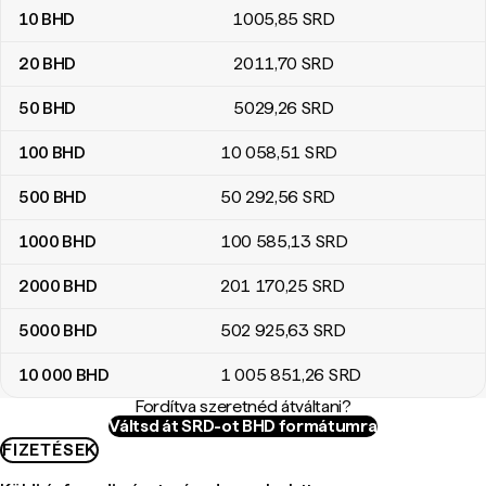
10
BHD
1005
,85
SRD
20
BHD
2011
,70
SRD
50
BHD
5029
,26
SRD
100
BHD
10 058
,51
SRD
500
BHD
50 292
,56
SRD
1000
BHD
100 585
,13
SRD
2000
BHD
201 170
,25
SRD
5000
BHD
502 925
,63
SRD
10 000
BHD
1 005 851
,26
SRD
Fordítva szeretnéd átváltani?
Váltsd át SRD-ot BHD formátumra
FIZETÉSEK