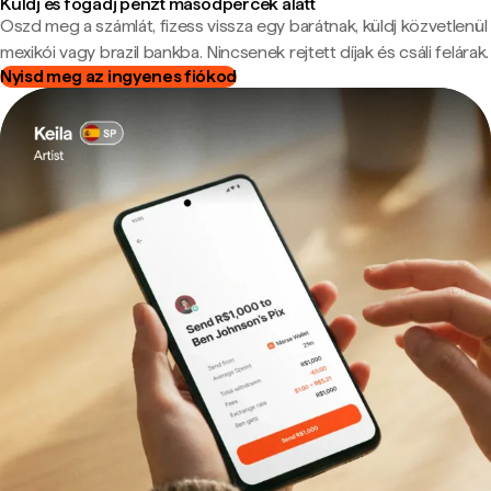
Küldj és fogadj pénzt másodpercek alatt
Oszd meg a számlát, fizess vissza egy barátnak, küldj közvetlenül
mexikói vagy brazil bankba. Nincsenek rejtett díjak és csáli felárak.
Nyisd meg az ingyenes fiókod