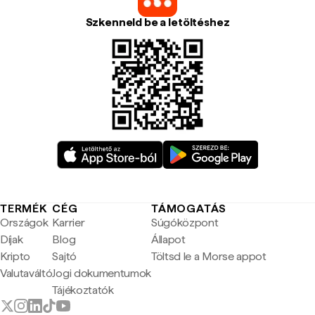
Szkenneld be a letöltéshez
TERMÉK
CÉG
TÁMOGATÁS
Országok
Karrier
Súgóközpont
Díjak
Blog
Állapot
Kripto
Sajtó
Töltsd le a Morse appot
Valutaváltó
Jogi dokumentumok
Tájékoztatók