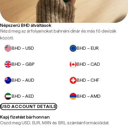
Népszerű BHD átváltások
Nézd meg az árfolyamokat bahreini dinár és más fő devizák
között.
BHD – USD
BHD – EUR
BHD – GBP
BHD – CAD
BHD – AUD
BHD – CHF
BHD – AED
BHD – AMD
USD ACCOUNT DETAILS
Kapj fizetést bárhonnan
Oszd meg USD, EUR, MXN és BRL számlainformációidat