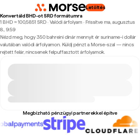
Letöltés
Konvertáld BHD-ot SRD formátumra
1 BHD ≈ 100,5851 SRD · Valódi árfolyam
·
Frissítve ma, augusztus
8., 9:59
Nézd meg, hogy 350 bahreini dinár mennyit ér suriname-i dollár
valutában valódi árfolyamon. Küldj pénzt a Morse-szal — nincs
rejtett felár, nincsenek felpuffasztott árfolyamok.
Megbízható pénzügyi partnerekkel építve