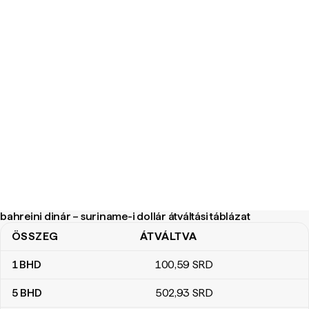
bahreini dinár – suriname-i dollár átváltási táblázat
ÖSSZEG
ÁTVÁLTVA
bahreini dinár – suriname-i dollár átváltási táblázat
1
BHD
100
,59
SRD
5
BHD
502
,93
SRD