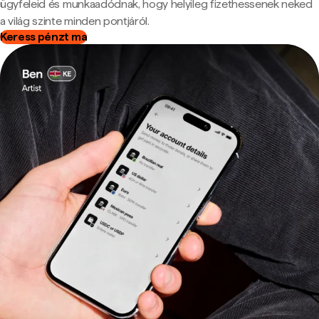
ügyfeleid és munkaadódnak, hogy helyileg fizethessenek neked
a világ szinte minden pontjáról.
Keress pénzt ma