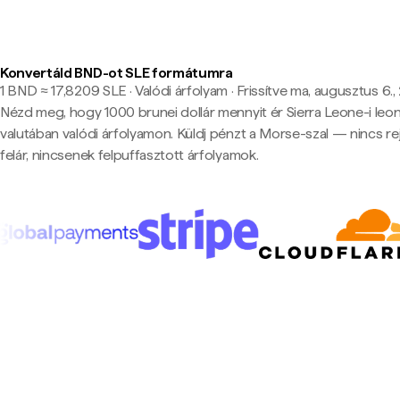
Konvertáld BND-ot SLE formátumra
1 BND ≈ 17,8209 SLE · Valódi árfolyam
·
Frissítve ma, augusztus 6.,
Nézd meg, hogy 1000 brunei dollár mennyit ér Sierra Leone-i leo
valutában valódi árfolyamon. Küldj pénzt a Morse-szal — nincs rej
felár, nincsenek felpuffasztott árfolyamok.