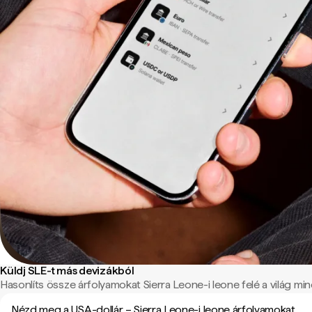
Küldj SLE-t más devizákból
Hasonlíts össze árfolyamokat Sierra Leone-i leone felé a világ mind
Nézd meg a USA-dollár – Sierra Leone-i leone árfolyamokat