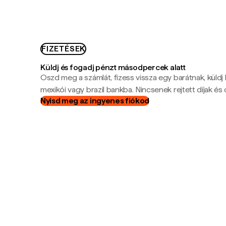
FIZETÉSEK
Küldj és fogadj pénzt másodpercek alatt
Oszd meg a számlát, fizess vissza egy barátnak, küldj
mexikói vagy brazil bankba. Nincsenek rejtett díjak és c
Nyisd meg az ingyenes fiókod