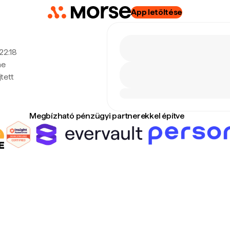
App letöltése
 22:18
ne
tett
Megbízható pénzügyi partnerekkel építve