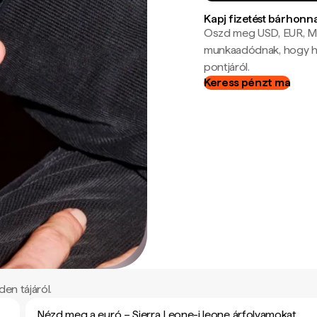
Kapj fizetést bárhonn
Oszd meg USD, EUR, MX
munkaadódnak, hogy hel
pontjáról.
Keress pénzt ma
en tájáról.
Nézd meg a euró – Sierra Leone-i leone árfolyamokat