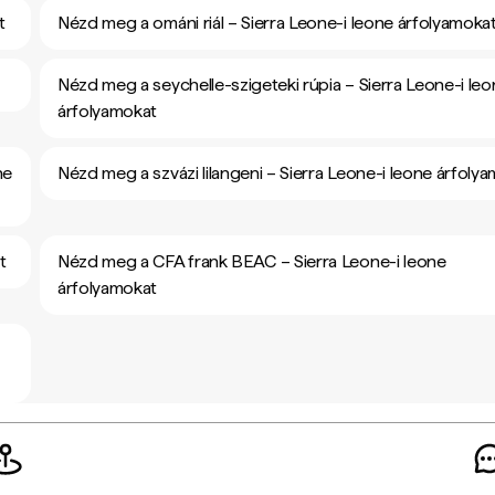
t
Nézd meg a ománi riál – Sierra Leone-i leone árfolyamoka
Nézd meg a seychelle-szigeteki rúpia – Sierra Leone-i le
árfolyamokat
ne
Nézd meg a szvázi lilangeni – Sierra Leone-i leone árfoly
t
Nézd meg a CFA frank BEAC – Sierra Leone-i leone
árfolyamokat