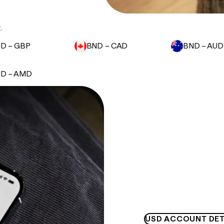
.
D – GBP
BND – CAD
BND – AUD
D – AMD
USD ACCOUNT DET