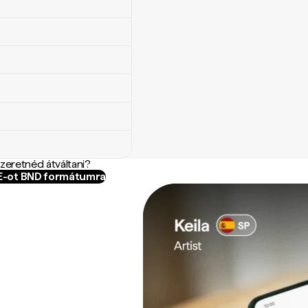
szeretnéd átváltani?
LE-ot BND formátumra