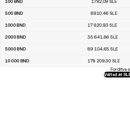
100
BND
1782
,09
SLE
500
BND
8910
,46
SLE
1000
BND
17 820
,93
SLE
2000
BND
35 641
,86
SLE
5000
BND
89 104
,65
SLE
10 000
BND
178 209
,30
SLE
Fordítva 
Váltsd át S