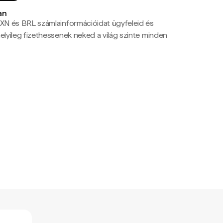
an
N és BRL számlainformációidat ügyfeleid és
yileg fizethessenek neked a világ szinte minden