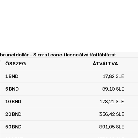
brunei dollár – Sierra Leone-i leone átváltási táblázat
ÖSSZEG
ÁTVÁLTVA
brunei dollár – Sierra Leone-i leone átváltási táblázat
1
BND
17
,82
SLE
5
BND
89
,10
SLE
10
BND
178
,21
SLE
20
BND
356
,42
SLE
50
BND
891
,05
SLE