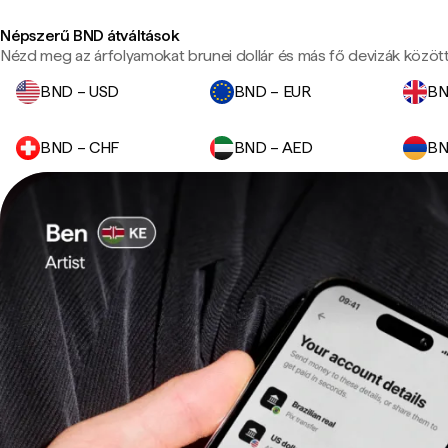
Népszerű BND átváltások
Nézd meg az árfolyamokat brunei dollár és más fő devizák között
BND – USD
BND – EUR
BN
BND – CHF
BND – AED
BN