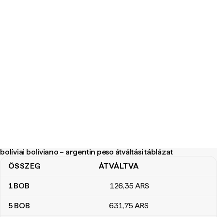
bolíviai boliviano – argentin peso átváltási táblázat
ÖSSZEG
ÁTVÁLTVA
bolíviai boliviano – argentin peso átváltási táblázat
1
BOB
126
,35
ARS
5
BOB
631
,75
ARS