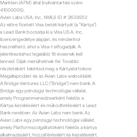
Markten (AFM) által (nyilvántartási szám:
41000005).
Avian Labs USA, Inc., NMLS ID # 2639252
Az előre fizetett Visa betéti kártyát (a "Kártya")
a Lead Bank bocsátja ki a Visa U.S.A. Inc.
licencengedélye alapján, és mindenhol
használható, ahol a Visa-t elfogadják. A
jelentkezéshez legalább 18 évesnek kell
lenned. Díjak merülhetnek fel. További
részletekért tekintsd meg a Kártyabirtokosi
Megállapodást és az Avian Labs weboldalát.
A Bridge Ventures LLC ("Bridge") nem bank. A
Bridge egy pénzügyi technológiai vállalat,
amely Programmenedzserként felelős a
Kártya kezeléséért és működtetéséért a Lead
Bank nevében. Az Avian Labs nem bank. Az
Avian Labs egy pénzügyi technológiai vállalat,
amely Platformszolgáltatóként felelős a kártya
alkalmazásáért, hozzáféréséért és kezeléséért.