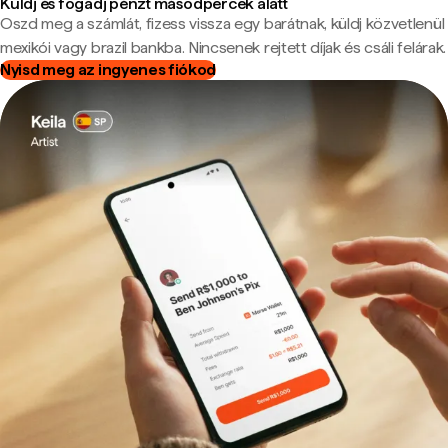
Küldj és fogadj pénzt másodpercek alatt
Oszd meg a számlát, fizess vissza egy barátnak, küldj közvetlenül
mexikói vagy brazil bankba. Nincsenek rejtett díjak és csáli felárak.
Nyisd meg az ingyenes fiókod