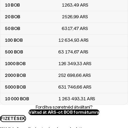
10
BOB
1263
,49
ARS
20
BOB
2526
,99
ARS
50
BOB
6317
,47
ARS
100
BOB
12 634
,93
ARS
500
BOB
63 174
,67
ARS
1000
BOB
126 349
,33
ARS
2000
BOB
252 698
,66
ARS
5000
BOB
631 746
,66
ARS
10 000
BOB
1 263 493
,31
ARS
Fordítva szeretnéd átváltani?
Váltsd át ARS-ot BOB formátumra
FIZETÉSEK