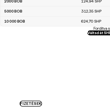
2000
BOB
124
,94
SHP
5000
BOB
312
,35
SHP
10 000
BOB
624
,70
SHP
Fordítva 
Váltsd át S
FIZETÉSEK