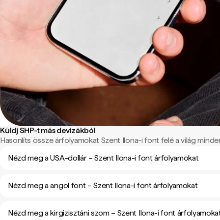
Küldj SHP-t más devizákból
Hasonlíts össze árfolyamokat Szent Ilona-i font felé a világ minden
Nézd meg a USA-dollár – Szent Ilona-i font árfolyamokat
Nézd meg a angol font – Szent Ilona-i font árfolyamokat
Nézd meg a kirgizisztáni szom – Szent Ilona-i font árfolyamoka