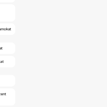
yamokat
at
kat
zent