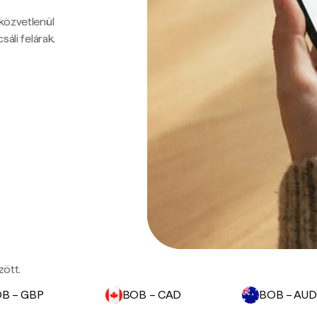
 közvetlenül
sáli felárak.
zött.
B – GBP
BOB – CAD
BOB – AUD