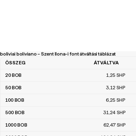
bolíviai boliviano – Szent Ilona-i font átváltási táblázat
ÖSSZEG
ÁTVÁLTVA
bolíviai boliviano – Szent Ilona-i font átváltási táblázat
20
BOB
1
,25
SHP
50
BOB
3
,12
SHP
100
BOB
6
,25
SHP
500
BOB
31
,24
SHP
1000
BOB
62
,47
SHP