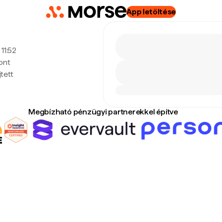
App letöltése
 11:52
ont
tett
Megbízható pénzügyi partnerekkel építve