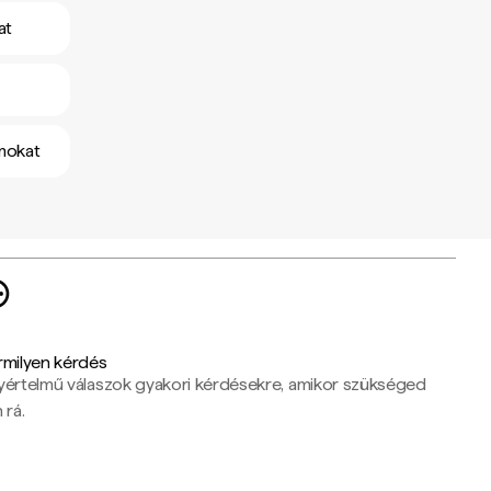
at
amokat
rmilyen kérdés
yértelmű válaszok gyakori kérdésekre, amikor szükséged
 rá.