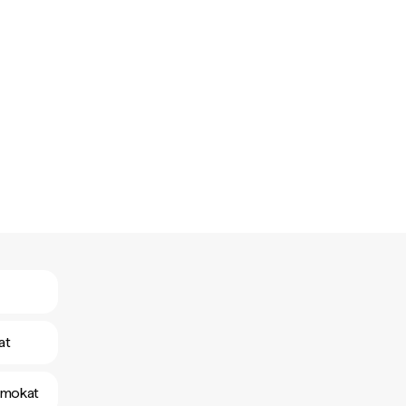
at
yamokat