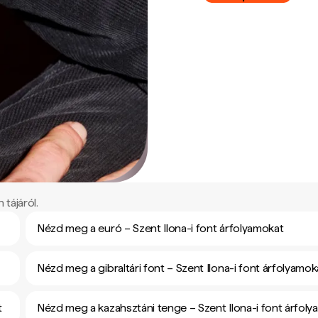
 tájáról.
Nézd meg a euró – Szent Ilona-i font árfolyamokat
Nézd meg a gibraltári font – Szent Ilona-i font árfolyamok
t
Nézd meg a kazahsztáni tenge – Szent Ilona-i font árfol