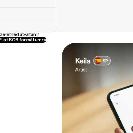
szeretnéd átváltani?
HP-ot BOB formátumra