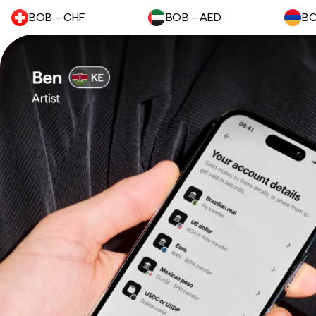
BOB – CHF
BOB – AED
BO