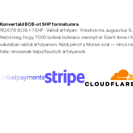
Konvertáld BOB-ot SHP formátumra
16,0076 BOB ≈ 1 SHP · Valódi árfolyam
·
Frissítve ma, augusztus 8.,
Nézd meg, hogy 7000 bolíviai boliviano mennyit ér Szent Ilona-i f
valutában valódi árfolyamon. Küldj pénzt a Morse-szal — nincs rej
felár, nincsenek felpuffasztott árfolyamok.