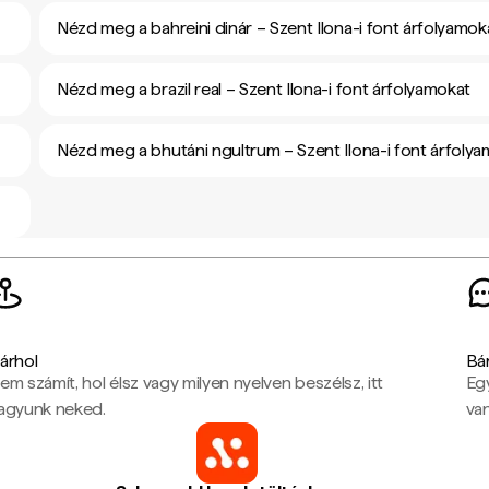
Nézd meg a bahreini dinár – Szent Ilona-i font árfolyamok
Nézd meg a brazil real – Szent Ilona-i font árfolyamokat
Nézd meg a bhutáni ngultrum – Szent Ilona-i font árfoly
árhol
Bá
em számít, hol élsz vagy milyen nyelven beszélsz, itt
Eg
agyunk neked.
van