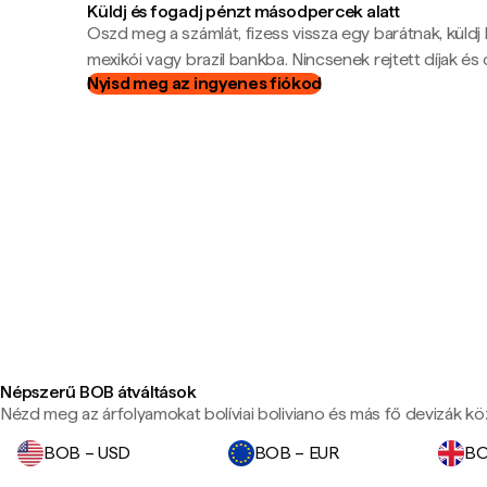
Küldj és fogadj pénzt másodpercek alatt
Oszd meg a számlát, fizess vissza egy barátnak, küldj
mexikói vagy brazil bankba. Nincsenek rejtett díjak és c
Nyisd meg az ingyenes fiókod
Népszerű BOB átváltások
Nézd meg az árfolyamokat bolíviai boliviano és más fő devizák kö
BOB – USD
BOB – EUR
BO