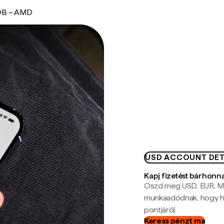
B – AMD
USD ACCOUNT DET
Kapj fizetést bárhonn
Oszd meg USD, EUR, MX
munkaadódnak, hogy hel
pontjáról.
Keress pénzt ma