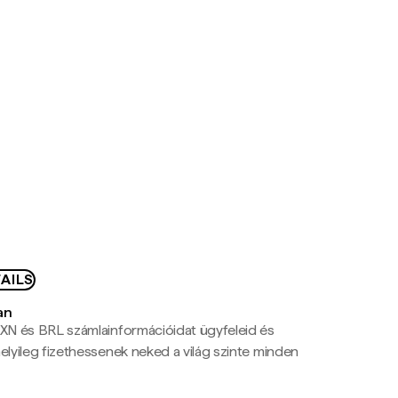
AILS
an
N és BRL számlainformációidat ügyfeleid és
yileg fizethessenek neked a világ szinte minden