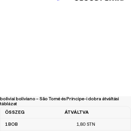
bolíviai boliviano – São Tomé és Príncipe-i dobra átváltási
táblázat
ÖSSZEG
ÁTVÁLTVA
bolíviai boliviano – São Tomé és Príncipe-i dobra átváltási táblázat
1
BOB
1
,80
STN