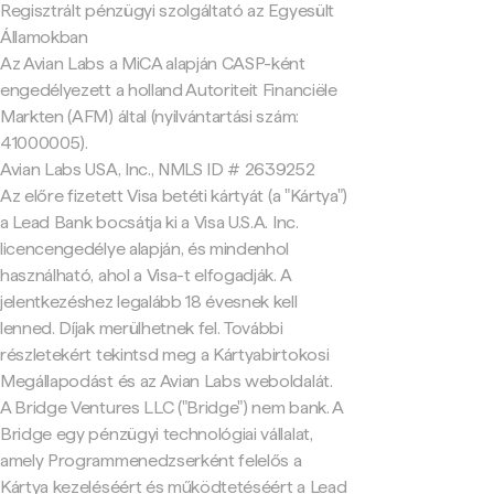
Regisztrált pénzügyi szolgáltató az Egyesült
Államokban
Az Avian Labs a MiCA alapján CASP-ként
engedélyezett a holland Autoriteit Financiële
Markten (AFM) által (nyilvántartási szám:
41000005).
Avian Labs USA, Inc., NMLS ID # 2639252
Az előre fizetett Visa betéti kártyát (a "Kártya")
a Lead Bank bocsátja ki a Visa U.S.A. Inc.
licencengedélye alapján, és mindenhol
használható, ahol a Visa-t elfogadják. A
jelentkezéshez legalább 18 évesnek kell
lenned. Díjak merülhetnek fel. További
részletekért tekintsd meg a Kártyabirtokosi
Megállapodást és az Avian Labs weboldalát.
A Bridge Ventures LLC ("Bridge") nem bank. A
Bridge egy pénzügyi technológiai vállalat,
amely Programmenedzserként felelős a
Kártya kezeléséért és működtetéséért a Lead