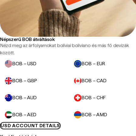
Népszerű BOB átváltások
Nézd meg az árfolyamokat bolíviai boliviano és más fő devizák
között.
BOB – USD
BOB – EUR
BOB – GBP
BOB – CAD
BOB – AUD
BOB – CHF
BOB – AED
BOB – AMD
USD ACCOUNT DETAILS