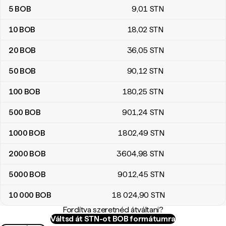
5
BOB
9
,01
STN
10
BOB
18
,02
STN
20
BOB
36
,05
STN
50
BOB
90
,12
STN
100
BOB
180
,25
STN
500
BOB
901
,24
STN
1000
BOB
1802
,49
STN
2000
BOB
3604
,98
STN
5000
BOB
9012
,45
STN
10 000
BOB
18 024
,90
STN
Fordítva szeretnéd átváltani?
Váltsd át STN-ot BOB formátumra