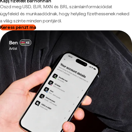
Kapj fizetést bárhonnan
Oszd meg USD, EUR, MXN és BRL számlainformációidat
ügyfeleid és munkaadódnak, hogy helyileg fizethessenek neked
a világ szinte minden pontjáról.
Keress pénzt ma