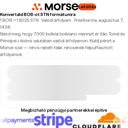
Letöltés
Konvertáld BOB-ot STN formátumra
1 BOB ≈ 1,8025 STN · Valódi árfolyam
·
Frissítve ma, augusztus 7.,
14:58
Nézd meg, hogy 7000 bolíviai boliviano mennyit ér São Tomé és
Príncipe-i dobra valutában valódi árfolyamon. Küldj pénzt a
Morse-szal — nincs rejtett felár, nincsenek felpuffasztott
árfolyamok.
Megbízható pénzügyi partnerekkel építve