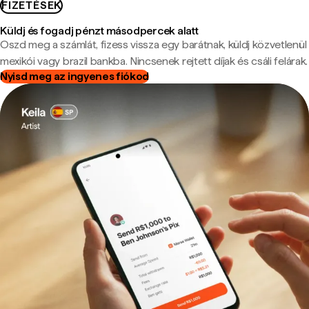
FIZETÉSEK
Küldj és fogadj pénzt másodpercek alatt
Oszd meg a számlát, fizess vissza egy barátnak, küldj közvetlenül
mexikói vagy brazil bankba. Nincsenek rejtett díjak és csáli felárak.
Nyisd meg az ingyenes fiókod