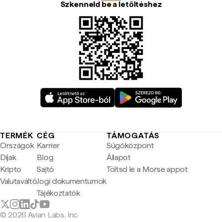
Szkenneld be a letöltéshez
TERMÉK
CÉG
TÁMOGATÁS
Országok
Karrier
Súgóközpont
Díjak
Blog
Állapot
Kripto
Sajtó
Töltsd le a Morse appot
Valutaváltó
Jogi dokumentumok
Tájékoztatók
© 2026 Avian Labs, Inc