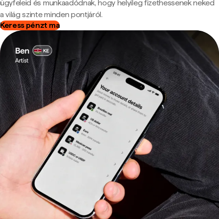
ügyfeleid és munkaadódnak, hogy helyileg fizethessenek neked
a világ szinte minden pontjáról.
Keress pénzt ma