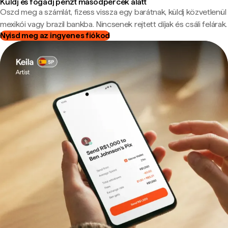
Küldj és fogadj pénzt másodpercek alatt
Oszd meg a számlát, fizess vissza egy barátnak, küldj közvetlenül
mexikói vagy brazil bankba. Nincsenek rejtett díjak és csáli felárak.
Nyisd meg az ingyenes fiókod