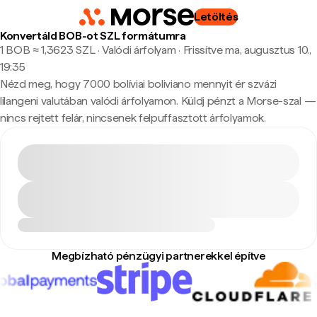
Letöltés
Konvertáld BOB-ot SZL formátumra
1 BOB ≈ 1,3623 SZL · Valódi árfolyam
·
Frissítve ma, augusztus 10.,
19:35
Nézd meg, hogy 7000 bolíviai boliviano mennyit ér szvázi
lilangeni valutában valódi árfolyamon. Küldj pénzt a Morse-szal —
nincs rejtett felár, nincsenek felpuffasztott árfolyamok.
Megbízható pénzügyi partnerekkel építve