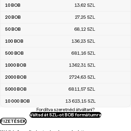
10
BOB
13
,62
SZL
20
BOB
27
,25
SZL
50
BOB
68
,12
SZL
100
BOB
136
,23
SZL
500
BOB
681
,16
SZL
1000
BOB
1362
,31
SZL
2000
BOB
2724
,63
SZL
5000
BOB
6811
,57
SZL
10 000
BOB
13 623
,15
SZL
Fordítva szeretnéd átváltani?
Váltsd át SZL-ot BOB formátumra
FIZETÉSEK