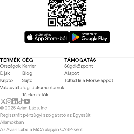
TERMÉK
CÉG
TÁMOGATÁS
Országok
Karrier
Súgóközpont
Díjak
Blog
Állapot
Kripto
Sajtó
Töltsd le a Morse appot
Valutaváltó
Jogi dokumentumok
Tájékoztatók
© 2026 Avian Labs, Inc
Regisztrált pénzügyi szolgáltató az Egyesült
Államokban
Az Avian Labs a MiCA alapján CASP-ként