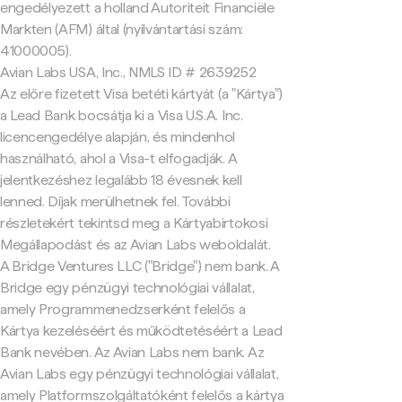
engedélyezett a holland Autoriteit Financiële
Markten (AFM) által (nyilvántartási szám:
41000005).
Avian Labs USA, Inc., NMLS ID # 2639252
Az előre fizetett Visa betéti kártyát (a "Kártya")
a Lead Bank bocsátja ki a Visa U.S.A. Inc.
licencengedélye alapján, és mindenhol
használható, ahol a Visa-t elfogadják. A
jelentkezéshez legalább 18 évesnek kell
lenned. Díjak merülhetnek fel. További
részletekért tekintsd meg a Kártyabirtokosi
Megállapodást és az Avian Labs weboldalát.
A Bridge Ventures LLC ("Bridge") nem bank. A
Bridge egy pénzügyi technológiai vállalat,
amely Programmenedzserként felelős a
Kártya kezeléséért és működtetéséért a Lead
Bank nevében. Az Avian Labs nem bank. Az
Avian Labs egy pénzügyi technológiai vállalat,
amely Platformszolgáltatóként felelős a kártya