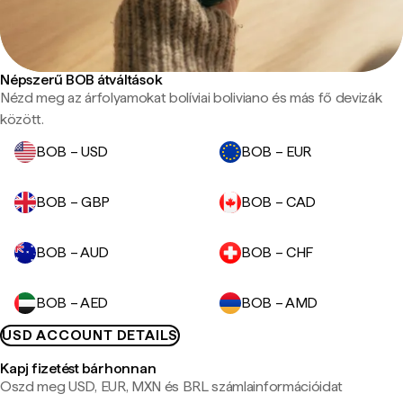
Népszerű BOB átváltások
Nézd meg az árfolyamokat bolíviai boliviano és más fő devizák
között.
BOB – USD
BOB – EUR
BOB – GBP
BOB – CAD
BOB – AUD
BOB – CHF
BOB – AED
BOB – AMD
USD ACCOUNT DETAILS
Kapj fizetést bárhonnan
Oszd meg USD, EUR, MXN és BRL számlainformációidat