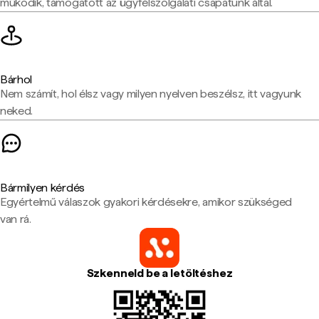
működik, támogatott az ügyfélszolgálati csapatunk által.
Bárhol
Nem számít, hol élsz vagy milyen nyelven beszélsz, itt vagyunk
neked.
Bármilyen kérdés
Egyértelmű válaszok gyakori kérdésekre, amikor szükséged
van rá.
Szkenneld be a letöltéshez