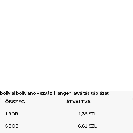
bolíviai boliviano – szvázi lilangeni átváltási táblázat
ÖSSZEG
ÁTVÁLTVA
bolíviai boliviano – szvázi lilangeni átváltási táblázat
1
BOB
1
,36
SZL
5
BOB
6
,81
SZL