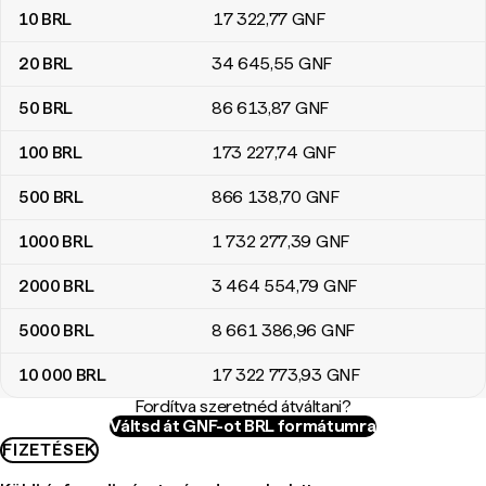
10
BRL
17 322
,77
GNF
20
BRL
34 645
,55
GNF
50
BRL
86 613
,87
GNF
100
BRL
173 227
,74
GNF
500
BRL
866 138
,70
GNF
1000
BRL
1 732 277
,39
GNF
2000
BRL
3 464 554
,79
GNF
5000
BRL
8 661 386
,96
GNF
10 000
BRL
17 322 773
,93
GNF
Fordítva szeretnéd átváltani?
Váltsd át GNF-ot BRL formátumra
FIZETÉSEK