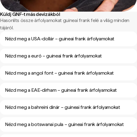
Küldj GNF-t más devizákból
Hasonlíts össze árfolyamokat guineai frank felé a világ minden
tájáról.
Nézd meg a USA-dollár – guineai frank árfolyamokat
Nézd meg a euró – guineai frank árfolyamokat
Nézd meg a angol font – guineai frank árfolyamokat
Nézd meg a EAE-dirham – guineai frank árfolyamokat
Nézd meg a bahreini dinár – guineai frank árfolyamokat
Nézd meg a botswanai pula – guineai frank árfolyamokat