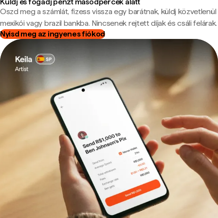
Küldj és fogadj pénzt másodpercek alatt
Oszd meg a számlát, fizess vissza egy barátnak, küldj közvetlenül
mexikói vagy brazil bankba. Nincsenek rejtett díjak és csáli felárak.
Nyisd meg az ingyenes fiókod