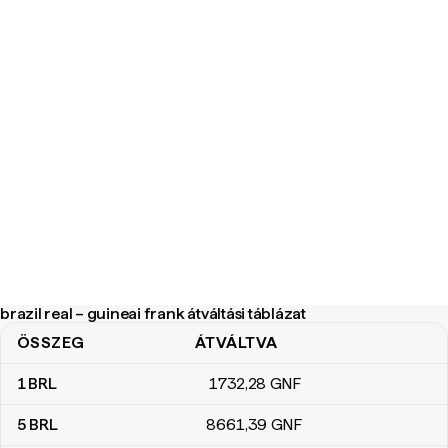
brazil real – guineai frank átváltási táblázat
ÖSSZEG
ÁTVÁLTVA
brazil real – guineai frank átváltási táblázat
1
BRL
1732
,28
GNF
5
BRL
8661
,39
GNF