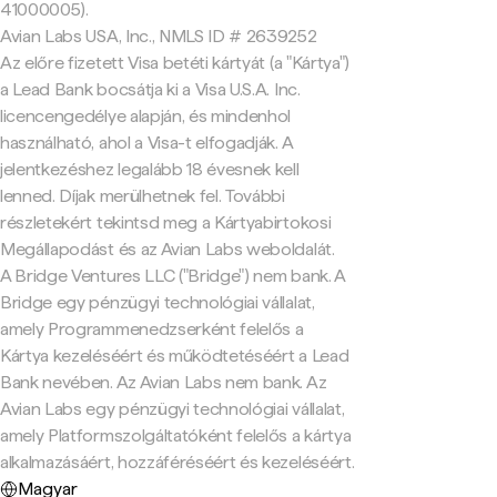
41000005).
Avian Labs USA, Inc., NMLS ID # 2639252
Az előre fizetett Visa betéti kártyát (a "Kártya")
a Lead Bank bocsátja ki a Visa U.S.A. Inc.
licencengedélye alapján, és mindenhol
használható, ahol a Visa-t elfogadják. A
jelentkezéshez legalább 18 évesnek kell
lenned. Díjak merülhetnek fel. További
részletekért tekintsd meg a Kártyabirtokosi
Megállapodást és az Avian Labs weboldalát.
A Bridge Ventures LLC ("Bridge") nem bank. A
Bridge egy pénzügyi technológiai vállalat,
amely Programmenedzserként felelős a
Kártya kezeléséért és működtetéséért a Lead
Bank nevében. Az Avian Labs nem bank. Az
Avian Labs egy pénzügyi technológiai vállalat,
amely Platformszolgáltatóként felelős a kártya
alkalmazásáért, hozzáféréséért és kezeléséért.
Magyar