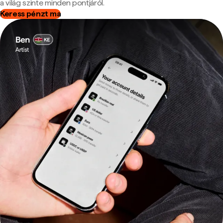
a világ szinte minden pontjáról.
Keress pénzt ma