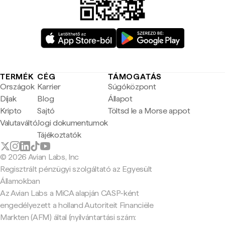
TERMÉK
CÉG
TÁMOGATÁS
Országok
Karrier
Súgóközpont
Díjak
Blog
Állapot
Kripto
Sajtó
Töltsd le a Morse appot
Valutaváltó
Jogi dokumentumok
Tájékoztatók
© 2026 Avian Labs, Inc
Regisztrált pénzügyi szolgáltató az Egyesült
Államokban
Az Avian Labs a MiCA alapján CASP-ként
engedélyezett a holland Autoriteit Financiële
Markten (AFM) által (nyilvántartási szám: