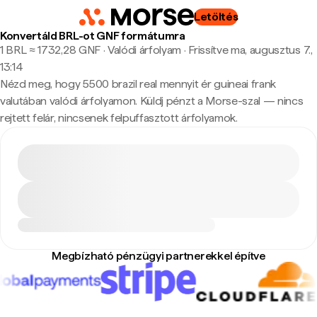
Letöltés
Konvertáld BRL-ot GNF formátumra
1 BRL ≈ 1732,28 GNF · Valódi árfolyam
·
Frissítve ma, augusztus 7.,
13:14
Nézd meg, hogy 5500 brazil real mennyit ér guineai frank
valutában valódi árfolyamon. Küldj pénzt a Morse-szal — nincs
rejtett felár, nincsenek felpuffasztott árfolyamok.
Megbízható pénzügyi partnerekkel építve