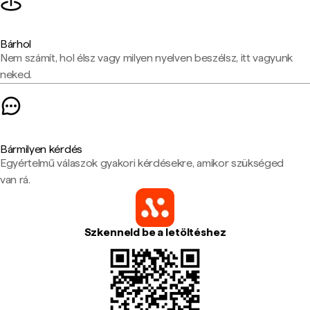
Bárhol
Nem számít, hol élsz vagy milyen nyelven beszélsz, itt vagyunk
neked.
Bármilyen kérdés
Egyértelmű válaszok gyakori kérdésekre, amikor szükséged
van rá.
Szkenneld be a letöltéshez