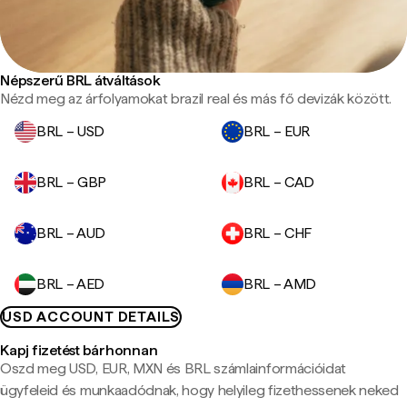
Népszerű BRL átváltások
Nézd meg az árfolyamokat brazil real és más fő devizák között.
BRL – USD
BRL – EUR
BRL – GBP
BRL – CAD
BRL – AUD
BRL – CHF
BRL – AED
BRL – AMD
USD ACCOUNT DETAILS
Kapj fizetést bárhonnan
Oszd meg USD, EUR, MXN és BRL számlainformációidat
ügyfeleid és munkaadódnak, hogy helyileg fizethessenek neked