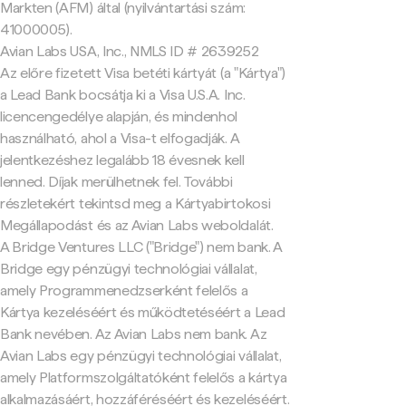
Markten (AFM) által (nyilvántartási szám:
41000005).
Avian Labs USA, Inc., NMLS ID # 2639252
Az előre fizetett Visa betéti kártyát (a "Kártya")
a Lead Bank bocsátja ki a Visa U.S.A. Inc.
licencengedélye alapján, és mindenhol
használható, ahol a Visa-t elfogadják. A
jelentkezéshez legalább 18 évesnek kell
lenned. Díjak merülhetnek fel. További
részletekért tekintsd meg a Kártyabirtokosi
Megállapodást és az Avian Labs weboldalát.
A Bridge Ventures LLC ("Bridge") nem bank. A
Bridge egy pénzügyi technológiai vállalat,
amely Programmenedzserként felelős a
Kártya kezeléséért és működtetéséért a Lead
Bank nevében. Az Avian Labs nem bank. Az
Avian Labs egy pénzügyi technológiai vállalat,
amely Platformszolgáltatóként felelős a kártya
alkalmazásáért, hozzáféréséért és kezeléséért.