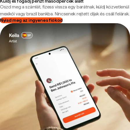
Küldj és fogadj pénzt másodpercek alatt
Oszd meg a számlát, fizess vissza egy barátnak, küldj közvetlenül
mexikói vagy brazil bankba. Nincsenek rejtett díjak és csáli felárak.
Nyisd meg az ingyenes fiókod