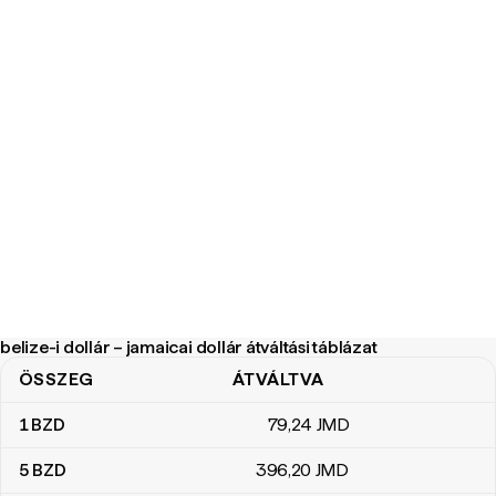
belize-i dollár – jamaicai dollár átváltási táblázat
ÖSSZEG
ÁTVÁLTVA
belize-i dollár – jamaicai dollár átváltási táblázat
1
BZD
79
,24
JMD
5
BZD
396
,20
JMD