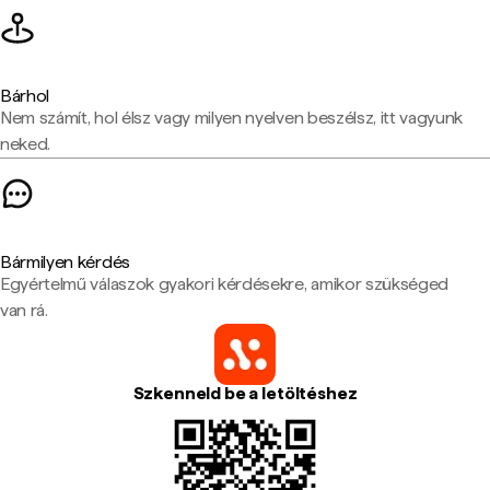
Bárhol
Nem számít, hol élsz vagy milyen nyelven beszélsz, itt vagyunk
neked.
Bármilyen kérdés
Egyértelmű válaszok gyakori kérdésekre, amikor szükséged
van rá.
Szkenneld be a letöltéshez