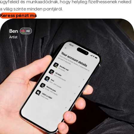
ügyfeleid és munkaadódnak, hogy helyileg fizethessenek neked
a világ szinte minden pontjáról.
Keress pénzt ma