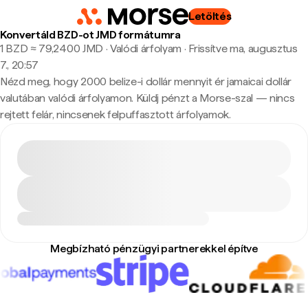
Letöltés
Konvertáld BZD-ot JMD formátumra
1 BZD ≈ 79,2400 JMD · Valódi árfolyam
·
Frissítve ma, augusztus
7., 20:57
Nézd meg, hogy 2000 belize-i dollár mennyit ér jamaicai dollár
valutában valódi árfolyamon. Küldj pénzt a Morse-szal — nincs
rejtett felár, nincsenek felpuffasztott árfolyamok.
Megbízható pénzügyi partnerekkel építve