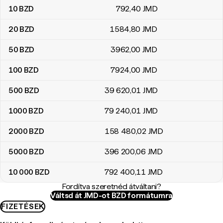
10
BZD
792
,40
JMD
20
BZD
1584
,80
JMD
50
BZD
3962
,00
JMD
100
BZD
7924
,00
JMD
500
BZD
39 620
,01
JMD
1000
BZD
79 240
,01
JMD
2000
BZD
158 480
,02
JMD
5000
BZD
396 200
,06
JMD
10 000
BZD
792 400
,11
JMD
Fordítva szeretnéd átváltani?
Váltsd át JMD-ot BZD formátumra
FIZETÉSEK