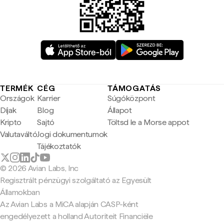
TERMÉK
CÉG
TÁMOGATÁS
Országok
Karrier
Súgóközpont
Díjak
Blog
Állapot
Kripto
Sajtó
Töltsd le a Morse appot
Valutaváltó
Jogi dokumentumok
Tájékoztatók
© 2026 Avian Labs, Inc
Regisztrált pénzügyi szolgáltató az Egyesült
Államokban
Az Avian Labs a MiCA alapján CASP-ként
engedélyezett a holland Autoriteit Financiële