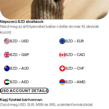
Népszerű BZD átváltások
Nézd meg az árfolyamokat belize-i dollár és más fő devizák
között.
BZD – USD
BZD – EUR
BZD – GBP
BZD – CAD
BZD – AUD
BZD – CHF
BZD – AED
BZD – AMD
USD ACCOUNT DETAILS
Kapj fizetést bárhonnan
Oszd meg USD, EUR, MXN és BRL számlainformációidat