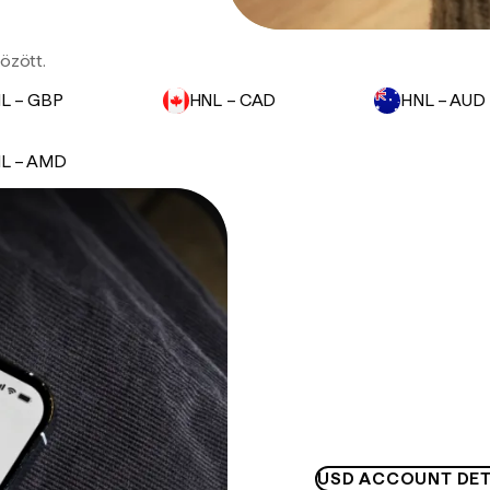
özött.
L – GBP
HNL – CAD
HNL – AUD
L – AMD
USD ACCOUNT DET