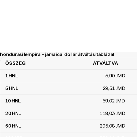
hondurasi lempira – jamaicai dollár átváltási táblázat
ÖSSZEG
ÁTVÁLTVA
hondurasi lempira – jamaicai dollár átváltási táblázat
1
HNL
5
,90
JMD
5
HNL
29
,51
JMD
10
HNL
59
,02
JMD
20
HNL
118
,03
JMD
50
HNL
295
,08
JMD