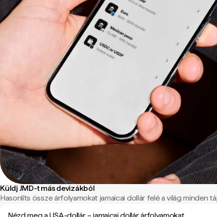
Küldj JMD-t más devizákból
Hasonlíts össze árfolyamokat jamaicai dollár felé a világ minden táj
Nézd meg a USA-dollár – jamaicai dollár árfolyamokat