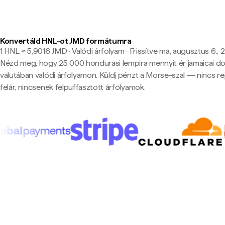
Konvertáld HNL-ot JMD formátumra
1 HNL ≈ 5,9016 JMD · Valódi árfolyam
·
Frissítve ma, augusztus 6., 
Nézd meg, hogy 25 000 hondurasi lempira mennyit ér jamaicai dol
valutában valódi árfolyamon. Küldj pénzt a Morse-szal — nincs rej
felár, nincsenek felpuffasztott árfolyamok.