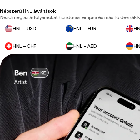
Népszerű HNL átváltások
Nézd meg az árfolyamokat hondurasi lempira és más fő devizák k
HNL – USD
HNL – EUR
HN
HNL – CHF
HNL – AED
HN