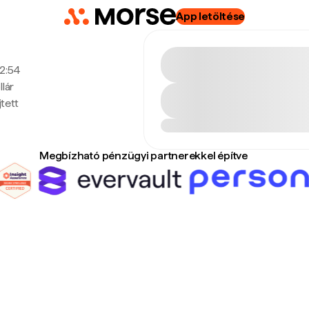
App letöltése
22:54
lár
tett
Megbízható pénzügyi partnerekkel építve