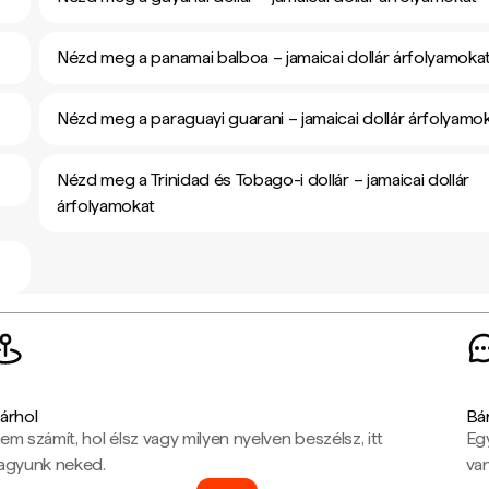
Nézd meg a panamai balboa – jamaicai dollár árfolyamoka
Nézd meg a paraguayi guarani – jamaicai dollár árfolyamo
Nézd meg a Trinidad és Tobago-i dollár – jamaicai dollár
árfolyamokat
árhol
Bá
em számít, hol élsz vagy milyen nyelven beszélsz, itt
Eg
agyunk neked.
van