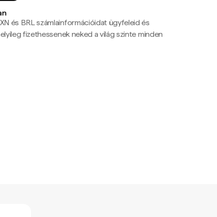
an
N és BRL számlainformációidat ügyfeleid és
yileg fizethessenek neked a világ szinte minden