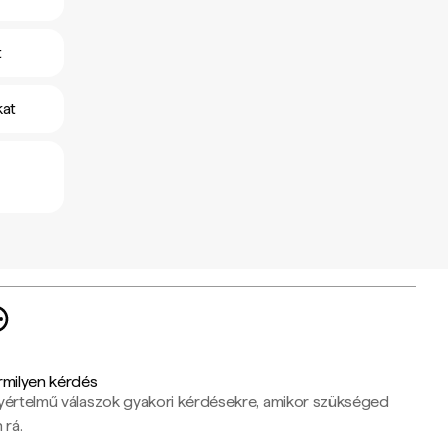
t
kat
rmilyen kérdés
yértelmű válaszok gyakori kérdésekre, amikor szükséged
 rá.