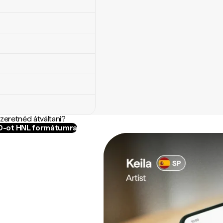
szeretnéd átváltani?
MD-ot HNL formátumra