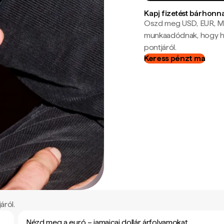
Kapj fizetést bárhonn
Oszd meg USD, EUR, MX
munkaadódnak, hogy hel
pontjáról.
Keress pénzt ma
áról.
Nézd meg a euró – jamaicai dollár árfolyamokat