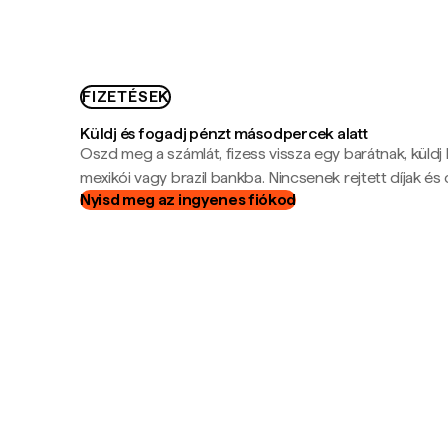
FIZETÉSEK
Küldj és fogadj pénzt másodpercek alatt
Oszd meg a számlát, fizess vissza egy barátnak, küldj
mexikói vagy brazil bankba. Nincsenek rejtett díjak és c
Nyisd meg az ingyenes fiókod