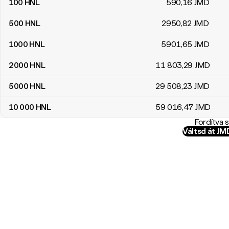
100
HNL
590
,16
JMD
500
HNL
2950
,82
JMD
1000
HNL
5901
,65
JMD
2000
HNL
11 803
,29
JMD
5000
HNL
29 508
,23
JMD
10 000
HNL
59 016
,47
JMD
Fordítva 
Váltsd át J