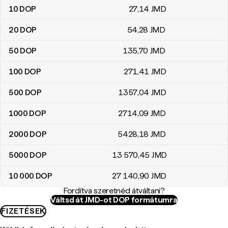
10
DOP
27
,14
JMD
20
DOP
54
,28
JMD
50
DOP
135
,70
JMD
100
DOP
271
,41
JMD
500
DOP
1357
,04
JMD
1000
DOP
2714
,09
JMD
2000
DOP
5428
,18
JMD
5000
DOP
13 570
,45
JMD
10 000
DOP
27 140
,90
JMD
Fordítva szeretnéd átváltani?
Váltsd át JMD-ot DOP formátumra
FIZETÉSEK