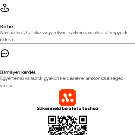
Bárhol
Nem számít, hol élsz vagy milyen nyelven beszélsz, itt vagyunk
neked.
Bármilyen kérdés
Egyértelmű válaszok gyakori kérdésekre, amikor szükséged
van rá.
Szkenneld be a letöltéshez