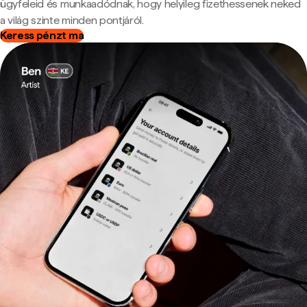
ügyfeleid és munkaadódnak, hogy helyileg fizethessenek neked
a világ szinte minden pontjáról.
Keress pénzt ma