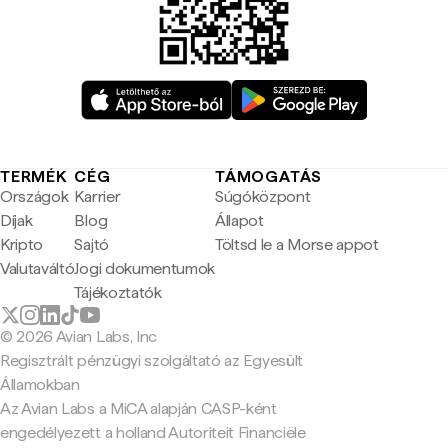
TERMÉK
CÉG
TÁMOGATÁS
Országok
Karrier
Súgóközpont
Díjak
Blog
Állapot
Kripto
Sajtó
Töltsd le a Morse appot
Valutaváltó
Jogi dokumentumok
Tájékoztatók
© 2026 Avian Labs, Inc
Regisztrált pénzügyi szolgáltató az Egyesült
Államokban
Az Avian Labs a MiCA alapján CASP-ként
engedélyezett a holland Autoriteit Financiële