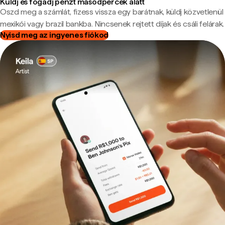
Küldj és fogadj pénzt másodpercek alatt
Oszd meg a számlát, fizess vissza egy barátnak, küldj közvetlenül
mexikói vagy brazil bankba. Nincsenek rejtett díjak és csáli felárak.
Nyisd meg az ingyenes fiókod