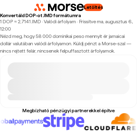
Letöltés
Konvertáld DOP-ot JMD formátumra
1 DOP ≈ 2,7141 JMD · Valódi árfolyam
·
Frissítve ma, augusztus 6.,
12:00
Nézd meg, hogy 58 000 dominikai peso mennyit ér jamaicai
dollár valutában valódi árfolyamon. Küldj pénzt a Morse-szal —
nincs rejtett felár, nincsenek felpuffasztott árfolyamok.
Megbízható pénzügyi partnerekkel építve