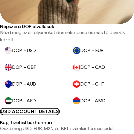
Népszerű DOP átváltások
Nézd meg az árfolyamokat dominikai peso és más fő devizák
között.
DOP – USD
DOP – EUR
DOP – GBP
DOP – CAD
DOP – AUD
DOP – CHF
DOP – AED
DOP – AMD
USD ACCOUNT DETAILS
Kapj fizetést bárhonnan
Oszd meg USD, EUR, MXN és BRL számlainformációidat