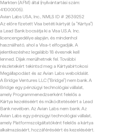
Markten (AFM) által (nyilvántartási szám:
41000005).
Avian Labs USA, Inc., NMLS ID # 2639252
Az előre fizetett Visa betéti kártyát (a "Kártya")
a Lead Bank bocsátja ki a Visa U.S.A. Inc.
licencengedélye alapján, és mindenhol
használható, ahol a Visa-t elfogadják. A
jelentkezéshez legalább 18 évesnek kell
lenned. Díjak merülhetnek fel. További
részletekért tekintsd meg a Kártyabirtokosi
Megállapodást és az Avian Labs weboldalát.
A Bridge Ventures LLC ("Bridge") nem bank. A
Bridge egy pénzügyi technológiai vállalat,
amely Programmenedzserként felelős a
Kártya kezeléséért és működtetéséért a Lead
Bank nevében. Az Avian Labs nem bank. Az
Avian Labs egy pénzügyi technológiai vállalat,
amely Platformszolgáltatóként felelős a kártya
alkalmazásáért, hozzáféréséért és kezeléséért.