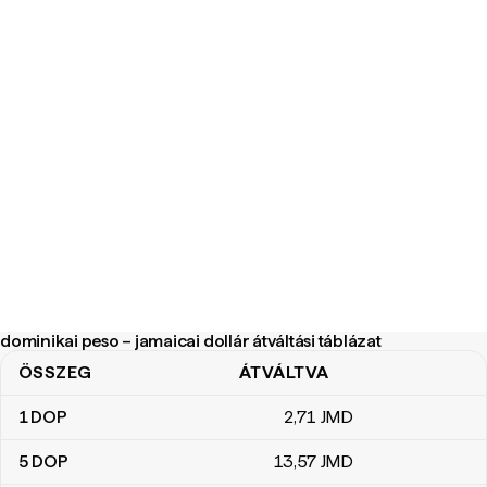
dominikai peso – jamaicai dollár átváltási táblázat
ÖSSZEG
ÁTVÁLTVA
dominikai peso – jamaicai dollár átváltási táblázat
1
DOP
2
,71
JMD
5
DOP
13
,57
JMD