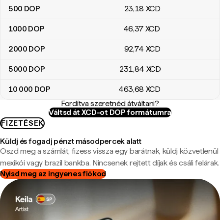
500
DOP
23
,18
XCD
1000
DOP
46
,37
XCD
2000
DOP
92
,74
XCD
5000
DOP
231
,84
XCD
10 000
DOP
463
,68
XCD
Fordítva szeretnéd átváltani?
Váltsd át XCD-ot DOP formátumra
FIZETÉSEK
Küldj és fogadj pénzt másodpercek alatt
Oszd meg a számlát, fizess vissza egy barátnak, küldj közvetlenül
mexikói vagy brazil bankba. Nincsenek rejtett díjak és csáli felárak.
Nyisd meg az ingyenes fiókod