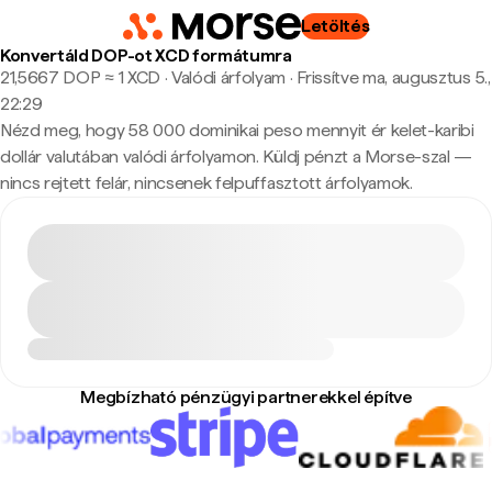
Letöltés
Konvertáld DOP-ot XCD formátumra
21,5667 DOP ≈ 1 XCD · Valódi árfolyam
·
Frissítve ma, augusztus 5.,
22:29
Nézd meg, hogy 58 000 dominikai peso mennyit ér kelet-karibi
dollár valutában valódi árfolyamon. Küldj pénzt a Morse-szal —
nincs rejtett felár, nincsenek felpuffasztott árfolyamok.
Megbízható pénzügyi partnerekkel építve