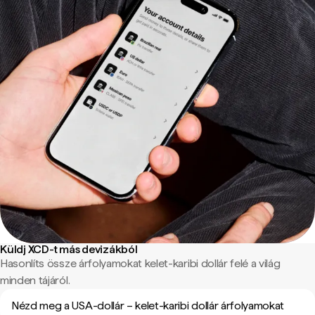
Küldj XCD-t más devizákból
Hasonlíts össze árfolyamokat kelet-karibi dollár felé a világ
minden tájáról.
Nézd meg a USA-dollár – kelet-karibi dollár árfolyamokat