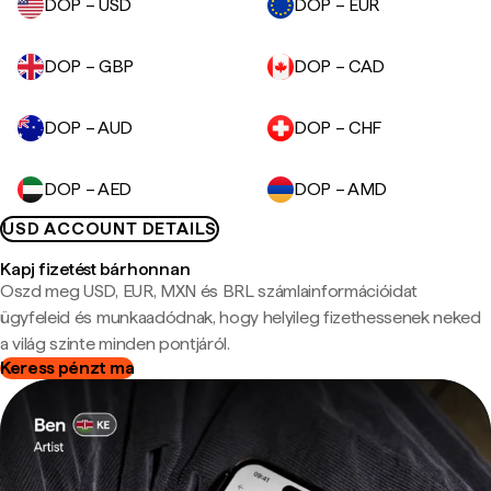
DOP – USD
DOP – EUR
DOP – GBP
DOP – CAD
DOP – AUD
DOP – CHF
DOP – AED
DOP – AMD
USD ACCOUNT DETAILS
Kapj fizetést bárhonnan
Oszd meg USD, EUR, MXN és BRL számlainformációidat
ügyfeleid és munkaadódnak, hogy helyileg fizethessenek neked
a világ szinte minden pontjáról.
Keress pénzt ma