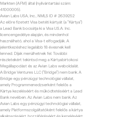
Markten (AFM) által (nyilvántartási szám:
41000005).
Avian Labs USA, Inc., NMLS ID # 2639252
Az előre fizetett Visa betéti kártyát (a "Kártya")
a Lead Bank bocsátja ki a Visa U.S.A. Inc.
licencengedélye alapján, és mindenhol
használható, ahol a Visa-t elfogadják. A
jelentkezéshez legalább 18 évesnek kell
lenned. Díjak merülhetnek fel. További
részletekért tekintsd meg a Kártyabirtokosi
Megállapodást és az Avian Labs weboldalát.
A Bridge Ventures LLC ("Bridge") nem bank. A
Bridge egy pénzügyi technológiai vállalat,
amely Programmenedzserként felelős a
Kártya kezeléséért és működtetéséért a Lead
Bank nevében. Az Avian Labs nem bank. Az
Avian Labs egy pénzügyi technológiai vállalat,
amely Platformszolgáltatóként felelős a kártya
alkalmazásáért, hozzáféréséért és kezeléséért.