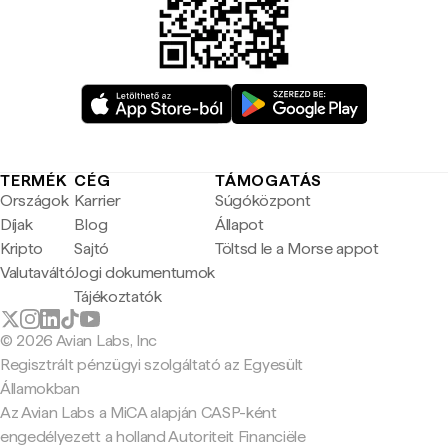
TERMÉK
CÉG
TÁMOGATÁS
Országok
Karrier
Súgóközpont
Díjak
Blog
Állapot
Kripto
Sajtó
Töltsd le a Morse appot
Valutaváltó
Jogi dokumentumok
Tájékoztatók
© 2026 Avian Labs, Inc
Regisztrált pénzügyi szolgáltató az Egyesült
Államokban
Az Avian Labs a MiCA alapján CASP-ként
engedélyezett a holland Autoriteit Financiële