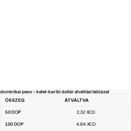
dominikai peso – kelet-karibi dollár átváltási táblázat
ÖSSZEG
ÁTVÁLTVA
dominikai peso – kelet-karibi dollár átváltási táblázat
50
DOP
2
,32
XCD
100
DOP
4
,64
XCD